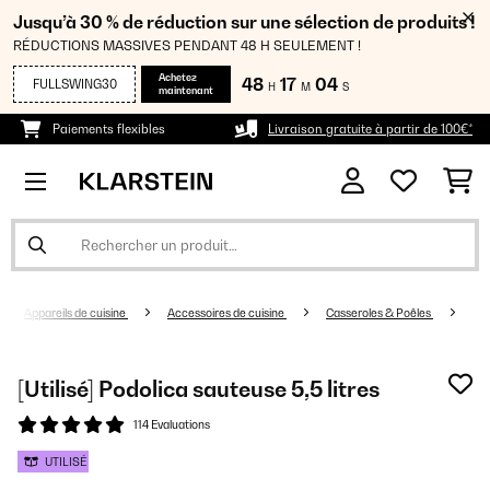
Jusqu’à 30 % de réduction sur une sélection de produits !
RÉDUCTIONS MASSIVES PENDANT 48 H SEULEMENT !
Achetez
48
17
03
FULLSWING30
H
M
S
maintenant
Paiements flexibles
Livraison gratuite à partir de 100€*
Appareils de cuisine
Accessoires de cuisine
Casseroles & Poêles
[Utilisé] Podolica sauteuse 5,5 litres
114 Evaluations
UTILISÉ