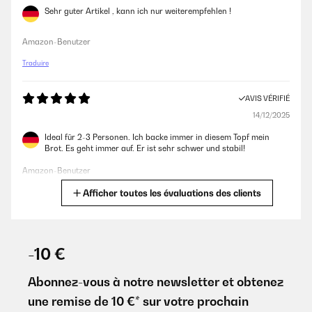
Sehr guter Artikel , kann ich nur weiterempfehlen !
Uso questa casseruola in ghisa per fare il pane ogni settimana, e ne
sono veramente soddisfatto! È resistente, e mantiene benissimo il
calore.
Amazon-Benutzer
Utente Amazon
Traduire
AVIS VÉRIFIÉ
AVIS VÉRIFIÉ
14/12/2025
06/05/2024
Ideal für 2-3 Personen. Ich backe immer in diesem Topf mein
Cuoce che è una meraviglia, super consigliata
Brot. Es geht immer auf. Er ist sehr schwer und stabil!
Utente Amazon
Amazon-Benutzer
Afficher toutes les évaluations des clients
Traduire
AVIS VÉRIFIÉ
20/03/2024
AVIS VÉRIFIÉ
Che dire mi sembra fatta bene
11/12/2025
-10 €
Utente Amazon
Gute Wärmeverteilung ,und Speicherung, dadurch weniger
Energieverbrauch.
Abonnez-vous à notre newsletter et obtenez
une remise de 10 €* sur votre prochain
Amazon-Benutzer
AVIS VÉRIFIÉ