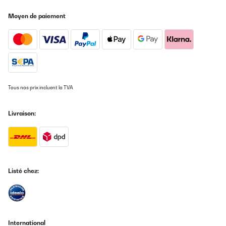
Sehr häufig im Einsatz zum Brotbacken. Für den Gebrauch
absolute Empfehlung, die Emaille macht die Oberfläche stabil und
Moyen de paiement
Era quello che mia moglie cercava. Già usata per cucinare, tutto ok
einfach zu reinigen.Gerade für den Preis kann man damit nichts
falsch machen.
Utente Amazon
Amazon-Benutzer
Traduire
AVIS VÉRIFIÉ
03/01/2024
AVIS VÉRIFIÉ
Tous nos prix incluent la TVA
Molto soddisfatto del prodotto funziona alla perfezione e secondo me
fa risparmiare gas perché una volta arrivati alla bollitura anche
04/05/2025
abbassando la fiamma continua a cuocere
Livraison:
Super qualität. Nichts anbrennt. Kann sofort benutzen. 16 liter
Utente Amazon
passt für 10 Person.
Amazon-Benutzer
AVIS VÉRIFIÉ
Traduire
03/01/2024
Listé chez:
Si presenta bene, massiccia e robusta anche se quando calda non si
AVIS VÉRIFIÉ
può prendere x i manici, tantomeno il coperchio. Mi auguro che la
29/12/2024
smaltatura interna regga e un paio di volte si è attaccata la pasta sul
fondo, forse x il troppo calore. Una nota negativa la devo dare sul
Sehr guter und schöner grosser Topf.Preis Leistung Verhältnis
bordo superiore, tra la smaltatura esterna e interna. È ghisa allo stato
top.
puro e quando si asciuga vengono fuori macchie di ruggine che x carità
International