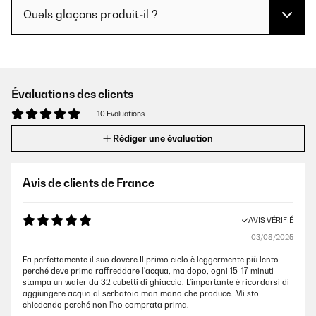
Quels glaçons produit-il ?
Évaluations des clients
10 Evaluations
Rédiger une évaluation
Avis de clients de France
AVIS VÉRIFIÉ
03/08/2025
Fa perfettamente il suo dovere.Il primo ciclo è leggermente più lento
perché deve prima raffreddare l'acqua, ma dopo, ogni 15-17 minuti
stampa un wafer da 32 cubetti di ghiaccio. L'importante è ricordarsi di
aggiungere acqua al serbatoio man mano che produce. Mi sto
chiedendo perché non l'ho comprata prima.