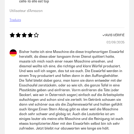
celle-là elle est top
Utilisateur d'Amazon
Traduire
AVIS VÉRIFIÉ
02/09/2025
Bisher hatte ich eine Maschine die diese tropfenartigen Eiswürfel
herstellt, da diese aber langsam ihren Dienst quittiert hatte,
musste ich mich nach einer neuen Maschine umsehen, und
diesmal wollte ich eine, die richtige und klare Würfel produziert.
Und was soll ich sagen, das tut sie auch. Die Eiswürfel werden in
einem Tray produziert und fallen dann in den Auffangbehälter.
Die Tafel bleibt dabei ganz, man kann sie dann entweder mit der
Eisschaufel zerstückeln, oder so wie ich, die ganze Tafel in eine
Plastiktüte geben und einfrieren. Vorm einfrieren die Tüte (oder
Sackerl, wie wir in Österreich sagen) einfach auf die Arbeitsplatte
aufschlagen und schon sind sie zerteilt. Im Getränk schauen sie
dann viel schöner aus als die Zapfeneiswürfel und halten gefühlt
auch länger.Einen Stern Abzug gibt es aber weil die Maschine
doch sehr schwer und globig ist. Auch die Lautstärke ist um
einiges lauter als meine alte Maschine und die Reinigung ist auch
etwas komplizierter.Aber mit den Eiswürfeln selbst bin ich sehr
zufrieden. Jetzt bleibt nur abzuwarten wie lange sie hält.