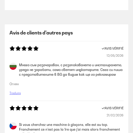
Avis de clients d'autres pays
AVIS VÉRIFIÉ
12/05/2026
Много съм разочарован, с разопаковането и инсталирането,
уреда не заработи, само светят индкаторите. Сега си пиша
с представителите в BG да видим как ще го рекламирам
Огнян
Traduire
AVIS VÉRIFIÉ
21/02/2026
Si vous cherchez une machine à glaçons, elle est au top.
Franchement ce n'est pas la 1re que j'ai mais alors franchement