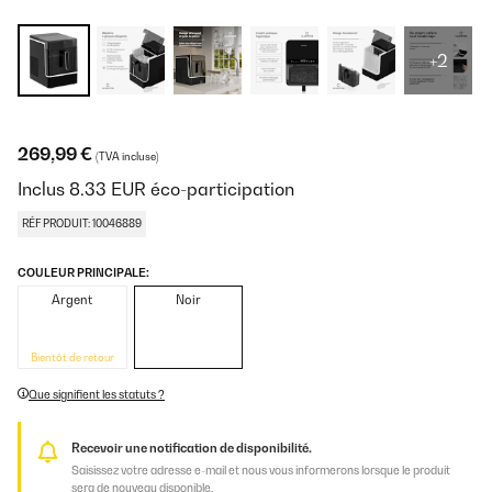
+2
269,99 €
(TVA incluse)
Inclus
8.33
EUR
éco-participation
RÉF PRODUIT: 10046889
COULEUR PRINCIPALE:
Argent
Noir
Bientôt de retour
Que signifient les statuts ?
Recevoir une notification de disponibilité.
Saisissez votre adresse e-mail et nous vous informerons lorsque le produit
sera de nouveau disponible.