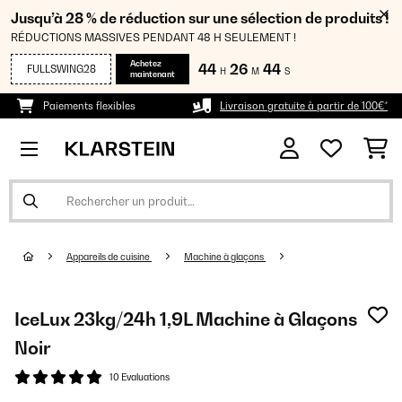
Jusqu’à 28 % de réduction sur une sélection de produits !
RÉDUCTIONS MASSIVES PENDANT 48 H SEULEMENT !
Achetez
44
26
44
FULLSWING28
H
M
S
maintenant
Paiements flexibles
Livraison gratuite à partir de 100€*
Appareils de cuisine
Machine à glaçons
IceLux 23kg/24h 1,9L Machine à Glaçons
Noir
10 Evaluations