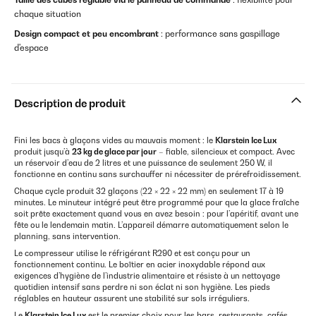
chaque situation
Design compact et peu encombrant
: performance sans gaspillage
d'espace
Description de produit
Fini les bacs à glaçons vides au mauvais moment : le
Klarstein Ice Lux
produit jusqu’à
23 kg de glace par jour
– fiable, silencieux et compact. Avec
un réservoir d’eau de 2 litres et une puissance de seulement 250 W, il
fonctionne en continu sans surchauffer ni nécessiter de prérefroidissement.
Chaque cycle produit 32 glaçons (22 × 22 × 22 mm) en seulement 17 à 19
minutes. Le minuteur intégré peut être programmé pour que la glace fraîche
soit prête exactement quand vous en avez besoin : pour l’apéritif, avant une
fête ou le lendemain matin. L’appareil démarre automatiquement selon le
planning, sans intervention.
Le compresseur utilise le réfrigérant R290 et est conçu pour un
fonctionnement continu. Le boîtier en acier inoxydable répond aux
exigences d’hygiène de l’industrie alimentaire et résiste à un nettoyage
quotidien intensif sans perdre ni son éclat ni son hygiène. Les pieds
réglables en hauteur assurent une stabilité sur sols irréguliers.
Le
Klarstein Ice Lux
est le premier choix pour les bars, restaurants, cafés,