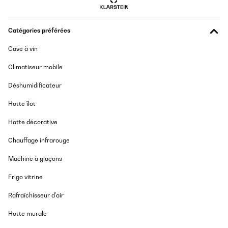
Traduire
Catégories préférées
AVIS VÉRIFIÉ
Cave à vin
28/07/2025
Climatiseur mobile
Funciona perfectamente. Quizás debería de hacer los cubitos
enteros sin el hueco que tiene por uno de los lados. Pero en
Déshumidificateur
general, mu bien.
Usuario/a de amazon
Hotte îlot
Traduire
Hotte décorative
Chauffage infrarouge
AVIS VÉRIFIÉ
23/07/2025
Machine à glaçons
Tolle hochwertige Maschine. Große durchsichtige Eiswürfel, die
Frigo vitrine
sehr lange im Getränk halten. Die Würfel kommen als Block,
lassen sich aber leicht teilen. Wir sind sehr zufrieden.
Rafraîchisseur d'air
Andrea
Hotte murale
Traduire