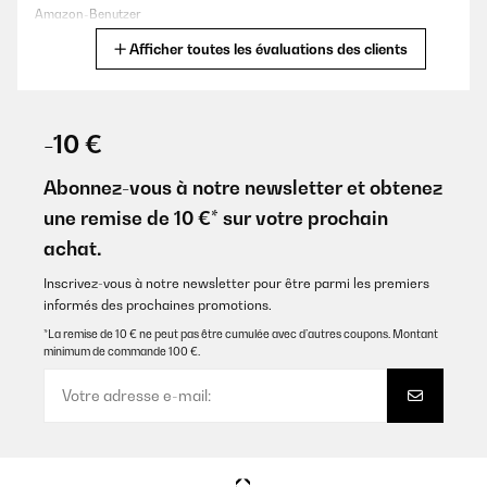
Amazon-Benutzer
Afficher toutes les évaluations des clients
Traduire
AVIS VÉRIFIÉ
19/08/2025
-10 €
On obtient une centaine de glaçons pleins en une heure environ...
Le seul inconvénient si on peut dire, c'est qu'ils restent attachés
Abonnez-vous à notre newsletter et obtenez
ensemble comme une tablette de chocolat, mais en glaçons... Il
une remise de 10 €* sur votre prochain
faut juste les décoller à la main
achat.
Utilisateur d'Amazon
Inscrivez-vous à notre newsletter pour être parmi les premiers
Traduire
informés des prochaines promotions.
*La remise de 10 € ne peut pas être cumulée avec d’autres coupons. Montant
AVIS VÉRIFIÉ
minimum de commande 100 €.
19/08/2025
On obtient une centaine de glaçons pleins en une heure environ...
Le seul inconvénient si on peut dire, c’est qu’ils restent attachés
ensemble comme une tablette de chocolat, mais en glaçons... Il
faut juste les décoller à la main
Utilisateur d'Amazon