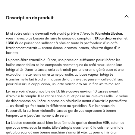
Description de produit
Et si votre cuisine devenait votre café préféré ? Avec la
Klarstein Libeica
,
vous n'avez plus besoin de faire la queue au comptoir :
19 bar de pression
et
1 350 W
de puissance suffisent à révéler toute la profondeur d'un café
fraîchement extrait — crema dense, arômes intacts, résultat digne d'un
barista.
Le porte-filtre travaille à 19 bar, une pression suffisante pour libérer les
huiles essentielles et les composés aromatiques du café moulu dans leur
intégralité. Dans la tasse, cela se traduit par une crema généreuse et une
extraction nette, sans amertume parasite. La buse vapeur intégrée
transforme le lait froid en mousse de lait fine et soyeuse — celle qu'il faut
pour réussir un cappuccino, un latte macchiato ou un flat white maison.
Le réservoir d'eau amovible de 1,8 litre couvre environ 10 tasses avant
d'avoir à le remplir. Il se retire sans outil et passe au lave-vaisselle. La valve
de décompression libère la pression résiduelle avant d'ouvrir le porte-filtre
— un détail qui fait toute la différence au quotidien. Sur le dessus de
l'appareil, la surface réchauffe-tasses garde vos expressos à bonne
température jusqu'au moment de servir.
La Libeica accepte aussi bien le café moulu que les dosettes ESE, selon ce
que vous avez sous la main. Elle s'adapte aussi bien à la cuisine familiale
qu'au bureau, où une bonne machine s'amortit vite. Et pour offrir à un