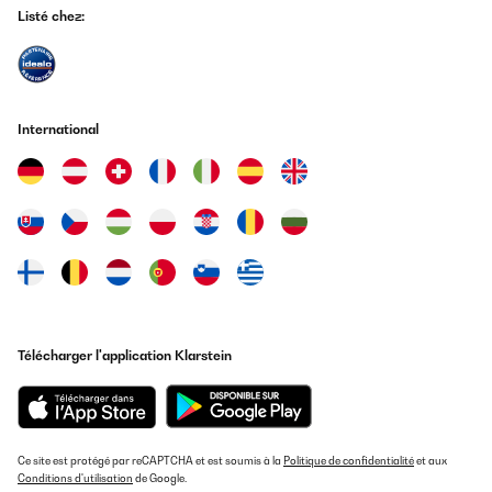
AVIS VÉRIFIÉ
Listé chez:
24/12/2024
Una maquina estupenda,el café como el del bar o mejor
incluso.....muy buena .Hay q pillarle las medidas y el uso de un
buen café dará un café inigualable.totalmente
recomendable.iremos editando la opinión ,pero la verdad buena
International
inversión un diez
Usuario/a de amazon
Traduire
AVIS VÉRIFIÉ
19/12/2024
La cafetera es buena. Faltaria unos botones/display para las
diferentes opciones de café.El espacio para poner las tazas es
Télécharger l'application Klarstein
para tazas pequeñas.
Usuario/a de amazon
Traduire
Ce site est protégé par reCAPTCHA et est soumis à la
Politique de confidentialité
et aux
Conditions d'utilisation
de Google.