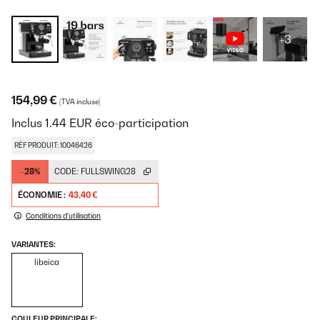
+3
154,99 €
(TVA incluse)
Inclus
1.44
EUR
éco-participation
RÉF PRODUIT: 10046426
-28%
CODE:
FULLSWING28
ÉCONOMIE :
43,40 €
Conditions d'utilisation
VARIANTES:
libeica
COULEUR PRINCIPALE: