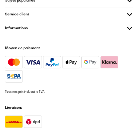
Sujets populaires
Usuario/a de amazon
Traduire
Service client
AVIS VÉRIFIÉ
Informations
29/12/2024
Alles gute
Moyen de paiement
Amazon-Benutzer
Traduire
AVIS VÉRIFIÉ
27/12/2024
Tous nos prix incluent la TVA
Buena calidad y excelente servicio de atención al cliente , fiel a
esta marca
Livraison:
Usuario/a de amazon
Traduire