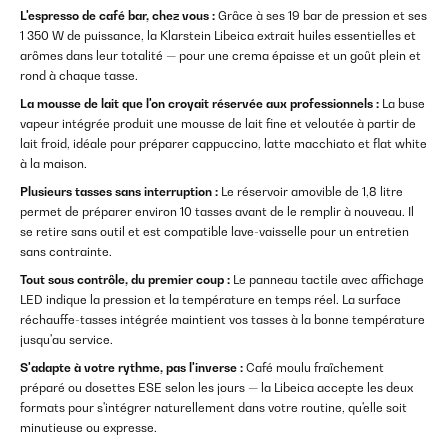
L'espresso de café bar, chez vous :
Grâce à ses 19 bar de pression et ses
1 350 W de puissance, la Klarstein Libeica extrait huiles essentielles et
arômes dans leur totalité — pour une crema épaisse et un goût plein et
rond à chaque tasse.
La mousse de lait que l'on croyait réservée aux professionnels :
La buse
vapeur intégrée produit une mousse de lait fine et veloutée à partir de
lait froid, idéale pour préparer cappuccino, latte macchiato et flat white
à la maison.
Plusieurs tasses sans interruption :
Le réservoir amovible de 1,8 litre
permet de préparer environ 10 tasses avant de le remplir à nouveau. Il
se retire sans outil et est compatible lave-vaisselle pour un entretien
sans contrainte.
Tout sous contrôle, du premier coup :
Le panneau tactile avec affichage
LED indique la pression et la température en temps réel. La surface
réchauffe-tasses intégrée maintient vos tasses à la bonne température
jusqu'au service.
S'adapte à votre rythme, pas l'inverse :
Café moulu fraîchement
préparé ou dosettes ESE selon les jours — la Libeica accepte les deux
formats pour s'intégrer naturellement dans votre routine, qu'elle soit
minutieuse ou expresse.