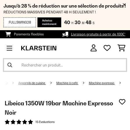
Jusqu’à 28 % de réduction sur une sélection de produits !
RÉDUCTIONS MASSIVES PENDANT 48 H SEULEMENT !
Achetez
40
30
48
FULLSWING28
H
M
S
maintenant
Paiements flexibles
Livraison gratuite à partir de 100€*
Appareils de cuisine
Machine à café
Machine expresso
Libeica 1350W 19bar Machine Expresso
Noir
15 Evaluations