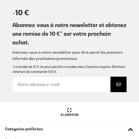
AVIS VÉRIFIÉ
01/09/2025
-10 €
Preis-Leistungsverhältnis gut!
Abonnez-vous à notre newsletter et obtenez
Amazon-Benutzer
une remise de 10 €* sur votre prochain
achat.
Traduire
Inscrivez-vous à notre newsletter pour être parmi les premiers
AVIS VÉRIFIÉ
informés des prochaines promotions.
12/08/2025
*La remise de 10 € ne peut pas être cumulée avec d’autres coupons. Montant
minimum de commande 100 €.
So soll ein Kaffeevollautomat für den Hausgebrauch sein. Das
Ergebnis: Geringer Aufwand, prima Kaffee (natürlich kommt es
auch auf die Kaffesorte an).
Amazon-Benutzer
Traduire
AVIS VÉRIFIÉ
23/06/2025
Catégories préférées
Einfach Genial