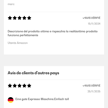
marc
AVIS VÉRIFIÉ
15/11/2024
Descrizione del prodotto ottima e rispecchia la realtàottimo prodotto
funziona perfettamente
Utente Amazon
Avis de clients d'autres pays
AVIS VÉRIFIÉ
25/11/2025
Eine gute Expresso Maschine.Einfach toll