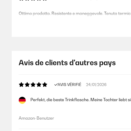
Ottimo prodotto. Resistente e maneggevole. Tenuta termi
Utente Amazon
AVIS VÉRIFIÉ
23/07/2024
Avis de clients d'autres pays
La bottiglia tiene le bevande alla stessa temperatura per 
capisco se si possa lavare in lavastoviglie o no: nella descr
non fosse possibile.Per bere bisogna tenere il tappo aperto di
AVIS VÉRIFIÉ
24/01/2026
Utente Amazon
Perfekt, die beste Trinkflasche. Meine Tochter liebt sie
AVIS VÉRIFIÉ
17/01/2024
Amazon-Benutzer
Presa per mio figlio di quasi tre anni, l’acqua si mantiene b