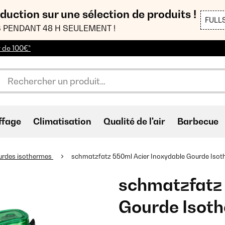
duction sur une sélection de produits !
FULL
 PENDANT 48 H SEULEMENT !
r de 100€*
ffage
Climatisation
Qualité de l'air
Barbecue
urdes isothermes
schmatzfatz 550ml Acier Inoxydable Gourde Isot
schmatzfatz 
Gourde Isoth