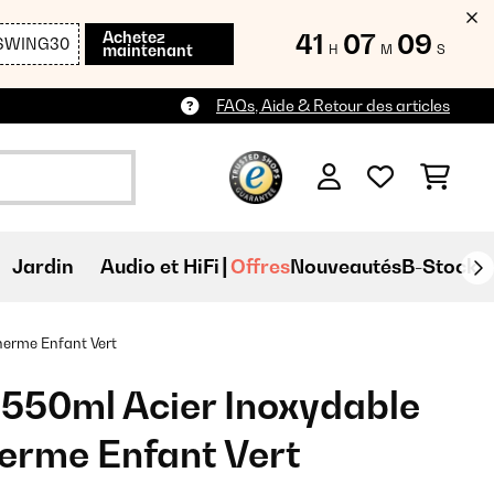
Achetez
41
07
07
SWING30
maintenant
H
M
S
FAQs, Aide & Retour des articles
Jardin
Audio et HiFi
Offres
Nouveautés
B-Stock
herme Enfant Vert
550ml Acier Inoxydable
erme Enfant Vert