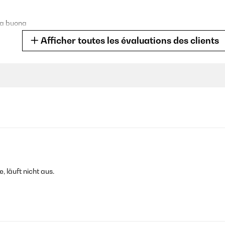
ca buona
Afficher toutes les évaluations des clients
molte ore.Non perde quando chiusa perchè anche il foro di sfiato ha i
izione della pagina di vendita c'è scritto di sì ma sulla confezione del
 fronte (ore 12) per evitare fuoriuscite dal foro di sfiato.
, läuft nicht aus.
ella fresca. si apre con un click che a lui piace molto e si può tenere