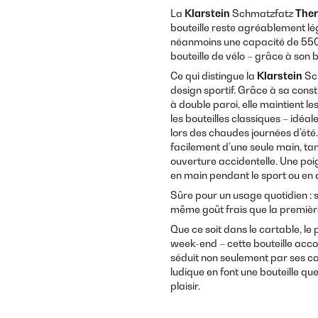
La
Klarstein
Schmatzfatz
Ther
bouteille reste agréablement lég
néanmoins une capacité de 550 m
bouteille de vélo – grâce à son 
Ce qui distingue la
Klarstein
Sc
design sportif. Grâce à sa const
à double paroi, elle maintient 
les bouteilles classiques – idéa
lors des chaudes journées d’été.
facilement d’une seule main, t
ouverture accidentelle. Une poi
en main pendant le sport ou en 
Sûre pour un usage quotidien : 
même goût frais que la premièr
Que ce soit dans le cartable, le
week-end – cette bouteille acc
séduit non seulement par ses car
ludique en font une bouteille q
plaisir.