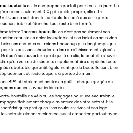
mo-bouteille
est le compagnon parfait pour tous les jours. La
ère : avec seulement 310 g de poids propre, elle offre
l. Que ce soit dans le cartable, le sac à dos ou le porte-
bouchon fiable et étanche, tout reste bien fermé.
hmatzfatz
Thermo-bouteille
, ce n’est pas seulement son
ruction robuste en acier inoxydable et son isolation sous vide
les boissons chaudes ou froides beaucoup plus longtemps que
le pour les boissons chaudes ou les rafraîchissements glacés
 Grâce à son ouverture pratique à un clic, la bouteille s’ouvre
andis qu’un verrou de sécurité supplémentaire empêche toute
gnée rabattable garantit également que la bouteille tient bien
déplacement et reste toujours à portée de main.
sans BPA et totalement neutre en goût – chaque gorgée a le
e, sans aucune saveur indésirable.
 porte-bouteille de vélo ou les bagages pour une excursion le
ompagne fiablement chaque aventure de votre enfant. Elle
actéristiques pratiques : ses couleurs vives et son logo
ue les enfants aiment avoir avec eux et emporter partout avec