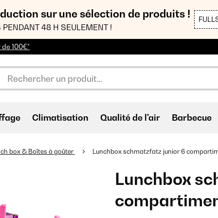
duction sur une sélection de produits !
FULL
 PENDANT 48 H SEULEMENT !
r de 100€*
ffage
Climatisation
Qualité de l'air
Barbecue
ch box & Boîtes à goûter
Lunchbox schmatzfatz junior 6 compartime
Lunchbox sch
compartiment