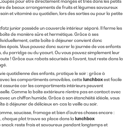
Coupés pour être directement mangés et triés dans les petits
ire de beaux arrangements de fruits et légumes savoureux
sain et vitaminé au quotidien, lors des sorties ou pour la petite
.
atz junior possède un couvercle intérieur séparé. Il ferme les
boîte de manière sûre et hermétique. Grâce à ses
viduellement, cette boîte à déjeuner convient donc
des épais. Vous pouvez donc sucrer la journée de vos enfants
 du porridge ou du yaourt. Ou vous pouvez simplement leur
ute ! Grâce aux rabats sécurisés à l'avant, tout reste dans la
ngé.
vie quotidienne des enfants, pratique le soir : grâce à
n avec les compartiments amovibles, cette
lunchbox
est facile
st assurée car les compartiments intérieurs peuvent
sselle. Comme la boîte extérieure n'entre pas en contact avec
yer avec un chiffon humide. Grâce à son étanchéité idéale, vous
e à déjeuner de délicieux en-cas la veille au soir.
omme, saucisse, fromage et bien d'autres choses encore :
, chaque plat trouve sa place dans la
lunchbox
e snack reste frais et savoureux pendant longtemps et