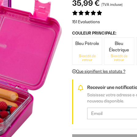
35,99 €
(TVA incluse)
151 Evaluations
COULEUR PRINCIPALE:
Bleu Pétrole
Bleu
Électrique
Bientôt de
Bientôt de
retour
retour
Que signifient les statuts ?
Recevoir une notificatio
Saisissez votre adresse e-
nouveau disponible.