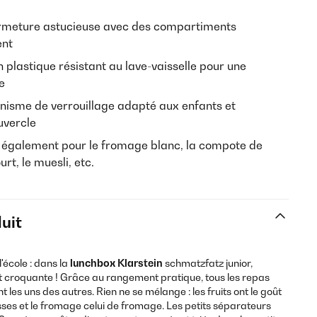
rmeture astucieuse avec des compartiments
ent
n plastique résistant au lave-vaisselle pour une
e
isme de verrouillage adapté aux enfants et
uvercle
également pour le fromage blanc, la compote de
rt, le muesli, etc.
uit
'école : dans la
lunchbox Klarstein
schmatzfatz junior,
et croquante ! Grâce au rangement pratique, tous les repas
es uns des autres. Rien ne se mélange : les fruits ont le goût
isses et le fromage celui de fromage. Les petits séparateurs