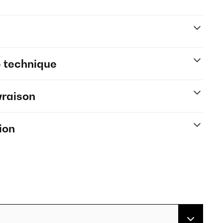
e technique
vraison
ion