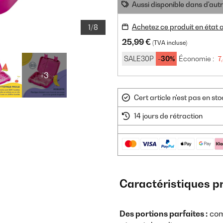
Aussi disponible dans d'aut
Achetez ce produit en état
1/8
25,99 €
(TVA incluse)
SALE30P
-30%
Économie :
7
+3
Cert article n'est pas en s
14 jours de rétraction
Caractéristiques p
Des portions parfaites :
com