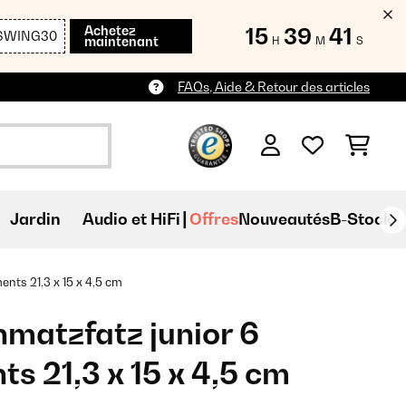
Achetez
15
39
40
SWING30
maintenant
H
M
S
FAQs, Aide & Retour des articles
Jardin
Audio et HiFi
Offres
Nouveautés
B-Stock
nts 21,3 x 15 x 4,5 cm
matzfatz junior 6
s 21,3 x 15 x 4,5 cm