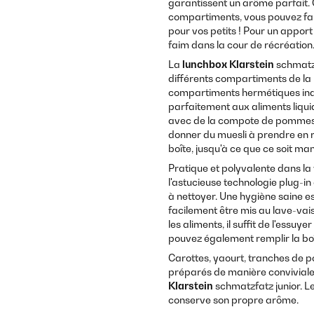
garantissent un arôme parfait. 
compartiments, vous pouvez fa
pour vos petits ! Pour un apport 
faim dans la cour de récréation
La
lunchbox Klarstein
schmatzf
différents compartiments de la 
compartiments hermétiques indi
parfaitement aux aliments liqui
avec de la compote de pommes,
donner du muesli à prendre en ro
boîte, jusqu'à ce que ce soit ma
Pratique et polyvalente dans la 
l'astucieuse technologie plug-i
à nettoyer. Une hygiène saine e
facilement être mis au lave-vai
les aliments, il suffit de l'essu
pouvez également remplir la boît
Carottes, yaourt, tranches de p
préparés de manière conviviale
Klarstein
schmatzfatz junior. L
conserve son propre arôme.