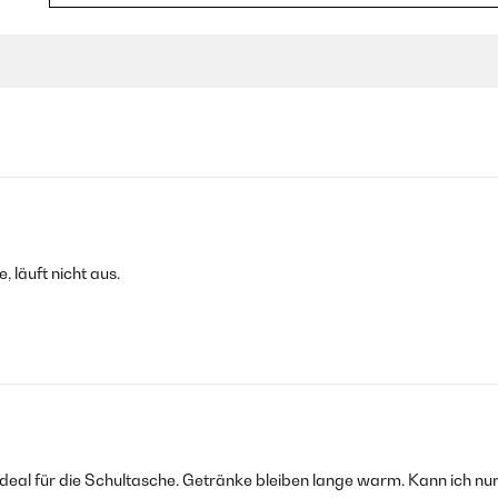
molte ore.Non perde quando chiusa perchè anche il foro di sfiato ha i
izione della pagina di vendita c'è scritto di sì ma sulla confezione del
 fronte (ore 12) per evitare fuoriuscite dal foro di sfiato.
, läuft nicht aus.
ella fresca. si apre con un click che a lui piace molto e si può tenere
 ideal für die Schultasche. Getränke bleiben lange warm. Kann ich nu