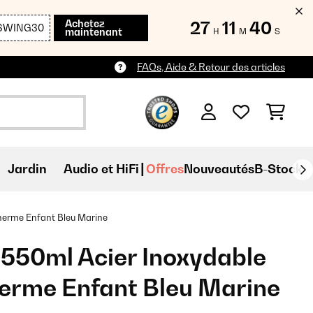
Achetez
27
11
38
SWING30
maintenant
H
M
S
FAQs, Aide & Retour des articles
Jardin
Audio et HiFi
Offres
Nouveautés
B-Stock
herme Enfant Bleu Marine
550ml Acier Inoxydable
erme Enfant Bleu Marine