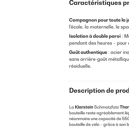
Caractéristiques p
Compagnon pour toute la j
l'école, la maternelle, le spo
Isolation à double paroi
: M
pendant des heures – pour q
Goût authentique
: acier i
sans arrière-goût métallique
résiduelle.
Description de prod
La
Klarstein
Schmatzfatz
Ther
bouteille reste agréablement lég
néanmoins une capacité de 550 m
bouteille de vélo – grâce à son 