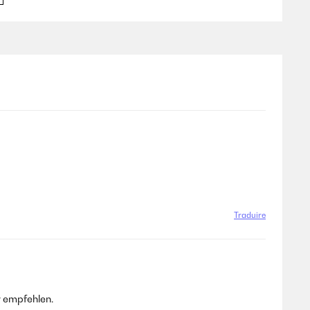
l suo tappino blocca perdite.Unica nota negativa è che non
la borraccia il lavaggio in lavastoviglie è sbarrato come se
Traduire
 facilmente in mano tramite un gancio apposta.
r empfehlen.