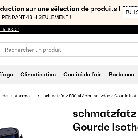
duction sur une sélection de produits !
FULL
 PENDANT 48 H SEULEMENT !
r de 100€*
ffage
Climatisation
Qualité de l'air
Barbecue
urdes isothermes
schmatzfatz 550ml Acier Inoxydable Gourde Isot
schmatzfatz 
Gourde Isoth