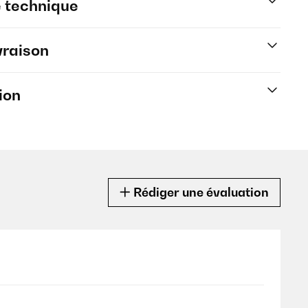
e technique
vraison
ion
Rédiger une évaluation