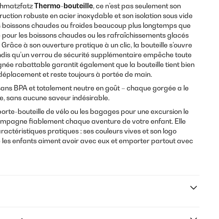
hmatzfatz
Thermo-bouteille
, ce n’est pas seulement son
ruction robuste en acier inoxydable et son isolation sous vide
les boissons chaudes ou froides beaucoup plus longtemps que
le pour les boissons chaudes ou les rafraîchissements glacés
 Grâce à son ouverture pratique à un clic, la bouteille s’ouvre
andis qu’un verrou de sécurité supplémentaire empêche toute
gnée rabattable garantit également que la bouteille tient bien
déplacement et reste toujours à portée de main.
sans BPA et totalement neutre en goût – chaque gorgée a le
e, sans aucune saveur indésirable.
 porte-bouteille de vélo ou les bagages pour une excursion le
ompagne fiablement chaque aventure de votre enfant. Elle
actéristiques pratiques : ses couleurs vives et son logo
ue les enfants aiment avoir avec eux et emporter partout avec