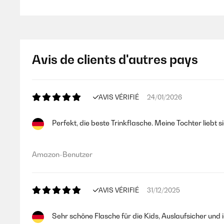
Utente Amazon
AVIS VÉRIFIÉ
23/07/2024
Avis de clients d'autres pays
La bottiglia tiene le bevande alla stessa temperatura per 
capisco se si possa lavare in lavastoviglie o no: nella descr
non fosse possibile.Per bere bisogna tenere il tappo aperto di
AVIS VÉRIFIÉ
24/01/2026
Utente Amazon
Perfekt, die beste Trinkflasche. Meine Tochter liebt sie
AVIS VÉRIFIÉ
17/01/2024
Amazon-Benutzer
Presa per mio figlio di quasi tre anni, l’acqua si mantiene b
AVIS VÉRIFIÉ
31/12/2025
Utente Amazon
Sehr schöne Flasche für die Kids, Auslaufsicher und