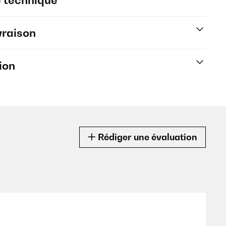
e technique
vraison
ion
Rédiger une évaluation