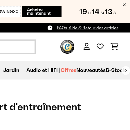
Achetez
19
14
12
SWING30
maintenant
H
M
S
FAQs, Aide & Retour des articles
Jardin
Audio et HiFi
Offres
Nouveautés
B-Stock
rt d'entraînement