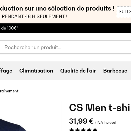
duction sur une sélection de produits !
FULL
 PENDANT 48 H SEULEMENT !
r de 100€*
ffage
Climatisation
Qualité de l'air
Barbecue
traînement
CS Men t-shi
31,99 €
(TVA incluse)