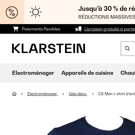
Jusqu’à 30 % de ré
RÉDUCTIONS MASSIVES
Paiements flexibles
Livraison gratuite à parti
Electroménager
Appareils de cuisine
Chau
Electroménager
Idée déco
CS Men t-shirt d'en