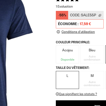
1 Evaluation
-55%
CODE:
SALE55P
ÉCONOMIE :
17,59 €
Conditions d'utilisation
COULEUR PRINCIPALE:
Acajou
Bleu
Autre
Disponible
combinaison
TAILLE DU VÊTEMENT:
L
M
Autre
combinaison
Que signifient les statuts ?