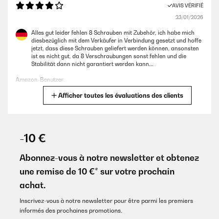
AVIS VÉRIFIÉ
23/01/2026
Alles gut leider fehlen 8 Schrauben mit Zubehör, ich habe mich
diesbezüglich mit dem Verkäufer in Verbindung gesetzt und hoffe
jetzt, dass diese Schrauben geliefert werden können, ansonsten
ist es nicht gut, da 8 Verschraubungen sonst fehlen und die
Stabilität dann nicht garantiert werden kann...
Amazon-Benutzer
Afficher toutes les évaluations des clients
Traduire
AVIS VÉRIFIÉ
01/11/2025
-10 €
Over time I have purchased 3 of these raised beds. Ideal height to
work with and saves back bending.
Abonnez-vous à notre newsletter et obtenez
une remise de 10 €* sur votre prochain
Amazon user
achat.
Traduire
Inscrivez-vous à notre newsletter pour être parmi les premiers
informés des prochaines promotions.
AVIS VÉRIFIÉ