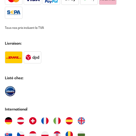
l'ensemble bénéficie d'une auto portance
correcte.Personnellement, j'ai rajouté au fond un grillage
galvanisé de maille 6,3x6,3 fil 0,6 fixé par la visserie des bacs.
Ceci évitera l'accès des rongeurs par le dessous et facilite
l'équerrage au moment de la mise en place.Procéder à
l'assemblage sur une zone dégagée plane de préférence et non
Tous nos prix incluent la TVA
abrasive (caoutchouc ou carton plutôt que ciment).Compter entre
2 ou 3 heures de montage par bac, suivant l'organisation et les
ajouts apportés.Si vous mettez en place plusieurs carrés de
Livraison:
potager, prévoyez un schéma d'implantation pour des accès
facilités. 50 cm de passage à pied entre 2 bacs et 70 cm pour une
brouette.Il est préférable de placer la meilleure terre sur le dessus
en laissant 5 cm de bordure visible en haut pour permettre le
binage sans déborder.Prévoir également un accès, tout autour de
préférence.Les prix indiqués datent du 30/01/2025 alors méfiez
vous des offres de printemps qui fleurissent avec une
Listé chez:
augmentation de 30%.Je vous refais un retour dans 10 ans.À
l'inverse, le carré VidaXL 100x100x85 avec serre est à éviter, il est
fragile (tôle de 3/10ème), trop léger et assemblé avec des vis M4.
Impensables en mécanique.Probablement hors d'usage dans 1
an.
International
Utilisateur d'Amazon
Traduire
AVIS VÉRIFIÉ