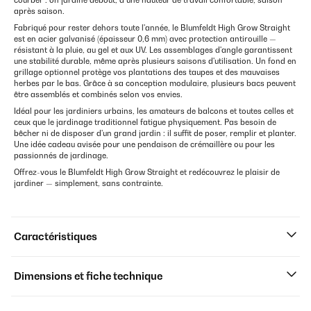
courber : on jardine debout, à une hauteur de travail confortable, saison
après saison.
Fabriqué pour rester dehors toute l'année, le Blumfeldt High Grow Straight
est en acier galvanisé (épaisseur 0,6 mm) avec protection antirouille —
résistant à la pluie, au gel et aux UV. Les assemblages d'angle garantissent
une stabilité durable, même après plusieurs saisons d'utilisation. Un fond en
grillage optionnel protège vos plantations des taupes et des mauvaises
herbes par le bas. Grâce à sa conception modulaire, plusieurs bacs peuvent
être assemblés et combinés selon vos envies.
Idéal pour les jardiniers urbains, les amateurs de balcons et toutes celles et
ceux que le jardinage traditionnel fatigue physiquement. Pas besoin de
bêcher ni de disposer d'un grand jardin : il suffit de poser, remplir et planter.
Une idée cadeau avisée pour une pendaison de crémaillère ou pour les
passionnés de jardinage.
Offrez-vous le Blumfeldt High Grow Straight et redécouvrez le plaisir de
jardiner — simplement, sans contrainte.
Caractéristiques
Dimensions et fiche technique