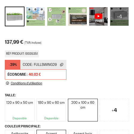
+4
137,99 €
(TVA incluse)
RÉF PRODUIT: 10035351
-29%
CODE:
FULLSWING29
ÉCONOMIE :
40,02 €
Conditions d'utilisation
TAILLE:
120 x 90 x 50 cm
180 x 90 x 60 cm
200 x 100 x 60
cm
+4
Disponible
Disponible
COULEUR PRINCIPALE:
Anthracite
Argent
Aspect bois