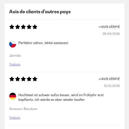
Avis de clients d'autres pays
AVIS VÉRIFIÉ
29/04/2026
Perfektní záhon, lehké sestavení
Jarmila
Traduire
AVIS VÉRIFIÉ
31/01/2026
Hochbeet ist schwer aufzu bauen, wird im Frühjahr erst
bepflantz,.ich würde es aber wieder kaufen
Amazon-Benutzer
Traduire