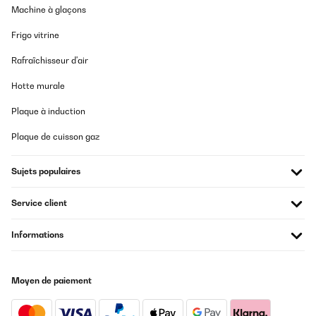
handhaben. Ging relatif schnell! Kann ich nur empfehlen. Der
Machine à glaçons
einzige negative Punkt, einige Teile hatten Schrammen. Da es
aber ein Hochbeet, was Draussen steht, ist, war das für mich jetzt
Frigo vitrine
kein Problem.
Amazon-Benutzer
Rafraîchisseur d'air
Traduire
Hotte murale
Plaque à induction
AVIS VÉRIFIÉ
26/03/2025
Plaque de cuisson gaz
Cet espace de jardin présente des finitions correctes.Le modèle
installé fait 1800x900x600.L'emballage carton correct de
Sujets populaires
930x665x60 (mm) et peut se porter aisément.Quelques fines
bavures résultant des découpes sont perceptibles, sans danger
particulier en utilisant des gants pour le montage.Placer les
Service client
bavures à l'intérieur (coté terre), vers le bas (petit repli tôle en
haut, grand repli en bas) ou neutralisées par l'assemblage (zone
Informations
contact entre panneaux).Enlever les films protecteurs bleu avant
l'assemblage pour plus de facilité.L'épaisseur des tôles
galvanisées de 6/10ème conviennent et présentent une durabilité
intéressante.La visserie est de qualité : M6 est une dimension qui
convient parfaitement à cet usage sans risque de rupture au
Moyen de paiement
serrage manuel.J'ai ajouté une tige filetée M6 pour limiter la
déformation au milieu des longueurs des bacs. Cette précaution
n'est pas une obligation, si vous enterrez de 5 cm vos bacs,