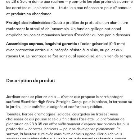
de 28 à 35 cm donne aux racines — y compris les plus profondes comme
les carottes ou les haricots — toute la place nécessaire pour s'épanouir
et produire en abondance.
Protégé des indésirables :
Quatre profilés de protection en aluminium
renforcent la stabilité de l'ensemble. Un fond en grillage optionnel
empêche taupes et mauvaises herbes d'accéder au bac par le dessous.
Assemblage express, longévité garantie :
L'acier galvanisé (0,6 mm)
avec protection antirouille intégrée résiste à la pluie, au gel et aux
rayons UV. Le montage se fait sans outil spécialisé, en un rien de temps.
Description de produit
Jardiner sans se plier en deux — c'est ce que propose le carré potager
surélevé Blumfeldt High Grow Straight. Conçu pour le balcon, la terrasse ou
le jardin, il allie esthétique soignée et confort au quotidien.
Tomates, herbes aromatiques, salades, courgettes ou fraises : vous
choisissez ce qui pousse et ce qui finit dans l'assiette. La profondeur de
plantation de 28 à 35 cm offre suffisamment d'espace aux racines les plus
profondes — carottes, haricots — pour se développer pleinement. Et
surtout, la hauteur surélevée vous évite de vous agenouiller ou de vous