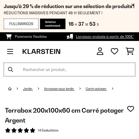
Jusqu’à 29 % de réduction sur une sélection de produits !
RÉDUCTIONS MASSIVES PENDANT 48 H SEULEMENT !
Achetez
16
37
53
FULLSWING29
H
M
S
maintenant
Paiements flexibles
Livraison gratuite à partir de 100€*
Jardin
Arrosage pour jardin
Carré potager
Terrabox 200x100x60 cm Carré potager
Argent
14 Evaluations