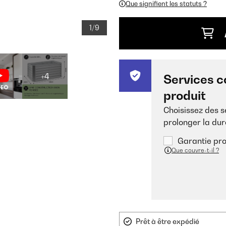
Que signifient les statuts ?
1/9
+4
Services c
produit
Choisissez des 
prolonger la dur
Garantie pro
Que couvre-t-il ?
Prêt à être expédié