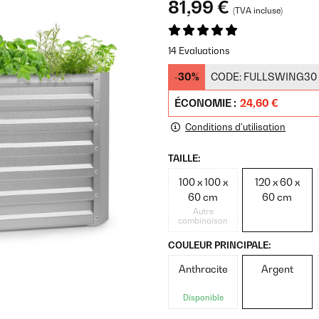
81,99 €
(TVA incluse)
14 Evaluations
-30%
CODE:
FULLSWING30
ÉCONOMIE :
24,60 €
Conditions d'utilisation
TAILLE:
100 x 100 x
120 x 60 x
60 cm
60 cm
Autre
combinaison
COULEUR PRINCIPALE:
Anthracite
Argent
Disponible