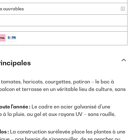
urs ouvrables
rincipales
tomates, haricots, courgettes, potiron – le bac à
alcon et terrasse en un véritable lieu de culture, sans
oute l'année :
Le cadre en acier galvanisé d'une
à la pluie, au gel et aux rayons UV – sans rouille,
os :
La construction surélevée place les plantes à une
que – pas besoin de s’agenouiller, de se pencher ou