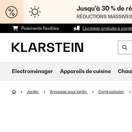
Jusqu’à 30 % de ré
RÉDUCTIONS MASSIVES
Paiements flexibles
Livraison gratuite à parti
Electroménager
Appareils de cuisine
Chau
Jardin
Arrosage pour jardin
Carré potager