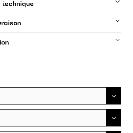
e technique
vraison
ion