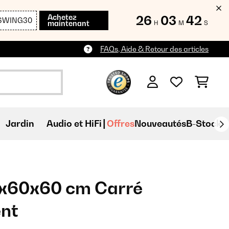
Achetez
26
03
41
SWING30
maintenant
H
M
S
FAQs, Aide & Retour des articles
Jardin
Audio et HiFi
Offres
Nouveautés
B-Stock
0x60x60 cm Carré
ent