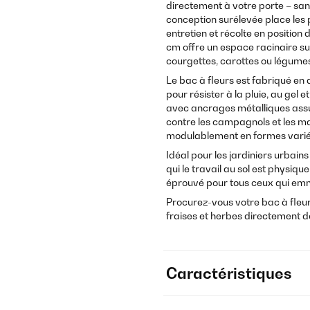
directement à votre porte – san
conception surélevée place les p
entretien et récolte en position
cm offre un espace racinaire s
courgettes, carottes ou légume
Le bac à fleurs est fabriqué en
pour résister à la pluie, au gel
avec ancrages métalliques assur
contre les campagnols et les m
modulablement en formes varié
Idéal pour les jardiniers urbains
qui le travail au sol est physiq
éprouvé pour tous ceux qui em
Procurez-vous votre bac à fleu
fraises et herbes directement d
Caractéristiques