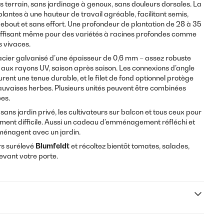
s terrain, sans jardinage à genoux, sans douleurs dorsales. La
lantes à une hauteur de travail agréable, facilitant semis,
 debout et sans effort. Une profondeur de plantation de 28 à 35
uffisant même pour des variétés à racines profondes comme
s vivaces.
 acier galvanisé d’une épaisseur de 0,6 mm – assez robuste
 et aux rayons UV, saison après saison. Les connexions d’angle
ent une tenue durable, et le filet de fond optionnel protège
auvaises herbes. Plusieurs unités peuvent être combinées
es.
 sans jardin privé, les cultivateurs sur balcon et tous ceux pour
uement difficile. Aussi un cadeau d’emménagement réfléchi et
ménagent avec un jardin.
rs surélevé
Blumfeldt
et récoltez bientôt tomates, salades,
evant votre porte.