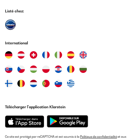
Kritikpunkt: Die Grifflöcher an den Seiten der Inneneimer sind
etwas scharfkantig. Das Tragen ist deshalb etwas unangenehm.
Listé chez:
Aber das ist bisher wirklich das Einzige, was wir bemängeln
könnten.Klare Kaufempfehlung.
Amazon-Benutzer
Traduire
International
AVIS VÉRIFIÉ
14/01/2025
Habe lange gesucht und mich dann für diesen entschieden. Sieht
toll aus, hat großes Volumen und ist leicht sauber zu halten. Ich
liebe diesen Mülleimer
Amazon-Benutzer
Traduire
Télécharger l'application Klarstein
AVIS VÉRIFIÉ
11/01/2025
Lieferung ging sauschnell, ebenso gut die Verfolgung der
Ce site est protégé par reCAPTCHA et est soumis à la
Lieferung per Internet und Zustellung der Rechnung. Keine
Politique de confidentialité
et aux