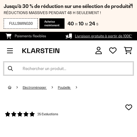
Jusqu’à 30 % de réduction sur une sélection de produits !
RÉDUCTIONS MASSIVES PENDANT 48 H SEULEMENT !
Achetez
40
10
24
FULLSWING30
H
M
S
maintenant
Paiements flexibles
Livraison gratuite à partir de 100€*
Electroménager
Poubelle
25 Evaluations