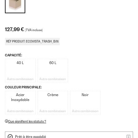
127,99 €
(TVA incluse)
RÉF PRODUIT: ECOVISTA_TRASH_BIN
CAPACITÉ:
40 L
60 L
Autre combinaison
Autre combinaison
COULEUR PRINCIPALE:
Acier
Crème
Noir
Inoxydable
Autre combinaison
Autre combinaison
Autre combinaison
Que signifient les statuts ?
Prêt à être expédié