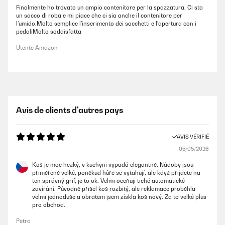
Finalmente ho trovato un ampio contenitore per la spazzatura. Ci sta
un sacco di roba e mi piace che ci sia anche il contenitore per
l’umido.Molto semplice l’inserimento dei sacchetti e l’apertura con i
pedaliMolto soddisfatta
Utente Amazon
Avis de clients d'autres pays
AVIS VÉRIFIÉ
05/05/2026
Koš je moc hezký, v kuchyni vypadá elegantně. Nádoby jsou
přiměřeně velké, poněkud hůře se vytahují, ale když přijdete na
ten správný grif, je to ok. Velmi oceňuji tiché automatické
zavírání. Původně přišel koš rozbitý, ale reklamace proběhla
velmi jednoduše a obratem jsem získla koš nový. Za to velké plus
pro obchod.
Petra