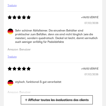
Traduire
AVIS VÉRIFIÉ
07/02/2026
Sehr schöner Abfalleimer. Die einzelnen Behälter sind
praktischer zum Befüllen, denn sie sind nicht länglich (wie die
meisten), sondern quadratisch. Deckel ist leicht, damit vermutlich
auch weniger anfällig für Pedaldefekte
Amazon-Benutzer
Traduire
AVIS VÉRIFIÉ
07/02/2026
stylisch, funktional & gut verarbeitet
Amazon-Benutzer
Afficher toutes les évaluations des clients
Traduire