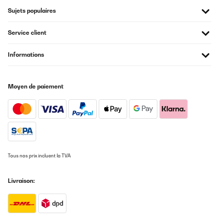
super, sehr gut verpackt. Softclose-Funktion top, dadurch werden
Sujets populaires
auch eventuelle Gerüche zurückgehalten. Biomüll-Eimer für 1-
Personen-Haushalt ausreichend, muss allerdings die Papiertüte
etwas zuschneiden, damit der Eimer sich schließen kann.Ich habe
Service client
den kleinen Eimer auch in der Spülmaschine reinigen
können.Würde den Kauf empfehlen.
Informations
Amazon-Benutzer
Traduire
Moyen de paiement
AVIS VÉRIFIÉ
22/01/2025
Wir sind mit dem Mülleimer super zufrieden. Wir haben den
cremefarbenen genommen und er gefällt farblich uns sehr gut. Ist
eine matte Färbung.Den kleinen Biomülleimer kann man
rausnehmen - er hat einen eigenen Deckel. Leider ist er wegen
Tous nos prix incluent la TVA
der Grifflöcher an der Seite nicht komplett dicht, sodass wir ihn
im Sommer nicht auf dem Küchentisch stehen lassen werden.Die
beiden anderen Eimer haben ein großes Fassungsvermögen (wir
Livraison:
nutzen 25-Liter-Beutel) und sie lassen sich separat öffnen, was
uns sehr wichtig war.Mit dem Fußtritt öffnet der Deckel jeweils
nur zu etwa 80% - völlig ausreichend, um was einzuwerfen.Mit
der Hand kann man aber auf volle Öffnung nachhelfen - zum
Beispiel um die inneren Eimer rauszunehmen.Einziger Mini-