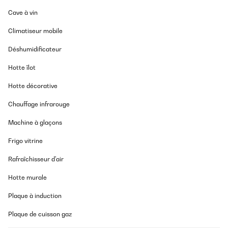
Prima Mülleimer, er macht was er soll, dichtet super gegen die
Cave à vin
Gerüche ab, vor allem die seperate innenliegende kleine Box für
Bio Müll ist super....wir sammeln darin die Katzenfutterreste...und
Climatiseur mobile
entsorgen sie dadurch öfter. Ein kleiner Kritikpunkt ist jedoch das
die Folierung, innerhalb des Deckels, sich am Rand bereits nach
Déshumidificateur
kurzer Zeit gelöst hat.Ich habe es jedoch nicht reklamiert.
Amazon-Benutzer
Hotte îlot
Traduire
Hotte décorative
Chauffage infrarouge
AVIS VÉRIFIÉ
09/05/2025
Machine à glaçons
Der Mülleimer erfüllt seinen Zweck und sieht optisch gut aus!
Frigo vitrine
Amazon-Benutzer
Rafraîchisseur d'air
Traduire
Hotte murale
Plaque à induction
AVIS VÉRIFIÉ
26/02/2025
Plaque de cuisson gaz
Ich nutze den Eimer nun seit einigen Monaten. Versand war