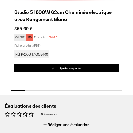
un
Studio 5 1800W 62cm Cheminée électrique
L
avec Rangement Blanc
B
355,99 €
29
SALE17P
-17%
Économie :
60,52 €
FU
Fiche produit (PDF)
Fic
RÉF PRODUIT: 10038400
RÉ
Ajouter au panier
Évaluations des clients
0 évaluation
Rédiger une évaluation