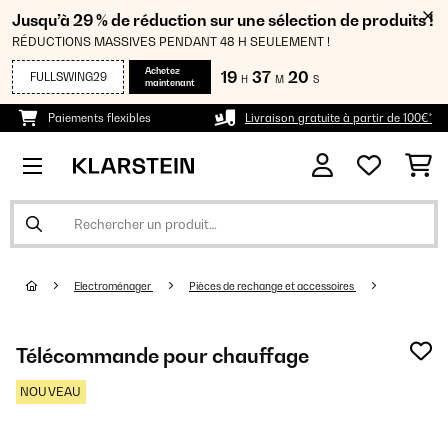
Jusqu’à 29 % de réduction sur une sélection de produits !
RÉDUCTIONS MASSIVES PENDANT 48 H SEULEMENT !
Achetez
19
37
18
FULLSWING29
H
M
S
maintenant
Paiements flexibles
Livraison gratuite à partir de 100€*
Electroménager
Pièces de rechange et accessoires
Télécommande pour chauffage
NOUVEAU