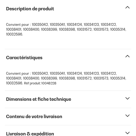
Description de produit
Convient pour : 10035042, 10035041, 10034124, 10034123, 10034122,
10038401, 10038400, 10038399, 10038398, 10031572, 10031573, 10035314,
10032596.
Caractéristiques
Convient pour : 10035042, 10035041, 10034124, 10034123, 10034122,
10038401, 10038400, 10038399, 10038398, 10031572, 10031573, 10035314,
10032596.
Réf produit: 10048228
Dimensions et fiche technique
Contenu de votre livraison
Livraison & expédition