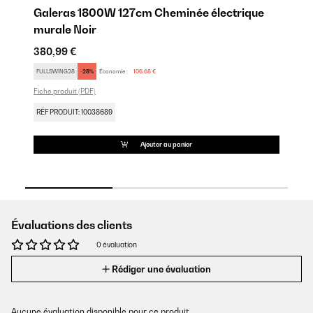
Galeras 1800W 127cm Cheminée électrique
G
murale Noir
él
380,99 €
41
FULLSWING28
-28%
Économie :
106,68 €
SE
Fiche produit (PDF)
RÉ
RÉF PRODUIT: 10038689
Ajouter au panier
Évaluations des clients
0 évaluation
Rédiger une évaluation
Aucune évaluation disponible pour ce produit.