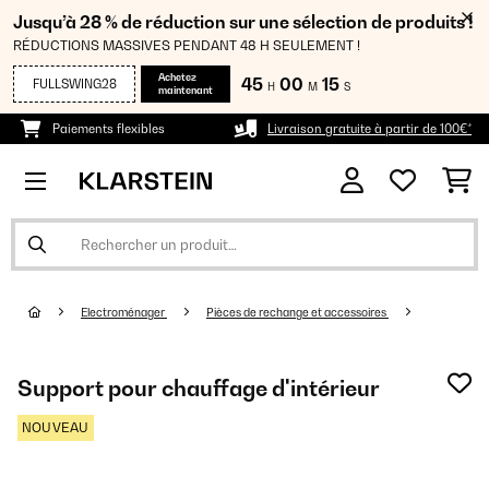
Jusqu’à 28 % de réduction sur une sélection de produits !
RÉDUCTIONS MASSIVES PENDANT 48 H SEULEMENT !
Achetez
45
00
15
FULLSWING28
H
M
S
maintenant
Paiements flexibles
Livraison gratuite à partir de 100€*
Electroménager
Pièces de rechange et accessoires
Support pour chauffage d'intérieur
NOUVEAU