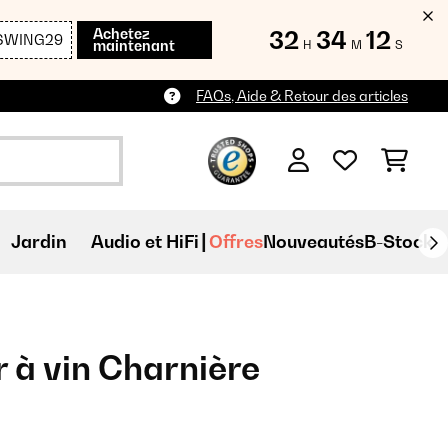
Achetez
32
34
11
SWING29
maintenant
H
M
S
FAQs, Aide & Retour des articles
Jardin
Audio et HiFi
Offres
Nouveautés
B-Stock
 à vin Charnière