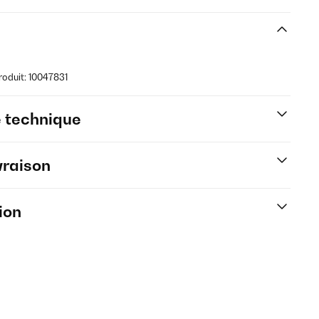
roduit: 10047831
e technique
vraison
ion