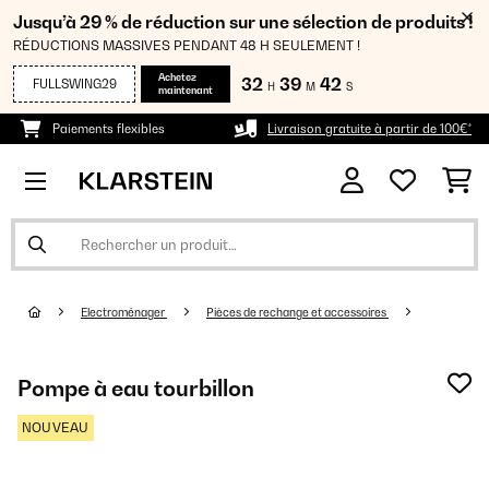
Jusqu’à 29 % de réduction sur une sélection de produits !
RÉDUCTIONS MASSIVES PENDANT 48 H SEULEMENT !
Achetez
32
39
41
FULLSWING29
H
M
S
maintenant
Paiements flexibles
Livraison gratuite à partir de 100€*
Electroménager
Pièces de rechange et accessoires
Pompe à eau tourbillon
NOUVEAU