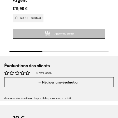
Argent
N
179,99 €
17
RÉF PRODUIT: 10048239
RÉ
Ajouter au panier
Évaluations des clients
0 évaluation
Rédiger une évaluation
Aucune évaluation disponible pour ce produit.