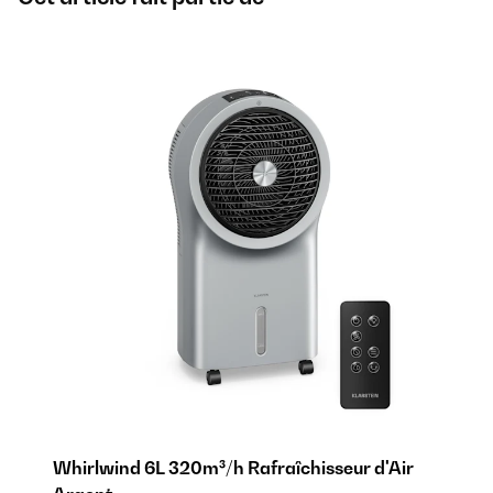
Whirlwind 6L 320m³/h Rafraîchisseur d'Air
Wh