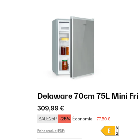
Delaware 70cm 75L Mini Fr
309,99 €
SALE25P
-25%
Économie :
77,50 €
Fiche produit (PDF)