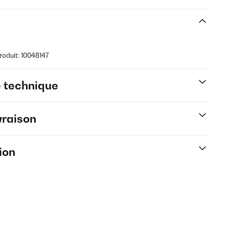
roduit: 10048147
e technique
vraison
ion