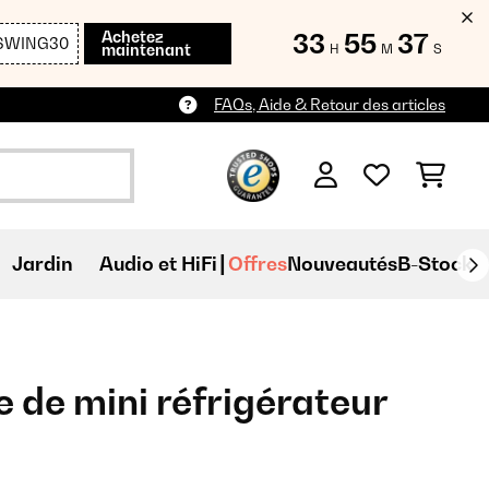
Achetez
33
55
36
SWING30
maintenant
H
M
S
FAQs, Aide & Retour des articles
Jardin
Audio et HiFi
Offres
Nouveautés
B-Stock
e de mini réfrigérateur