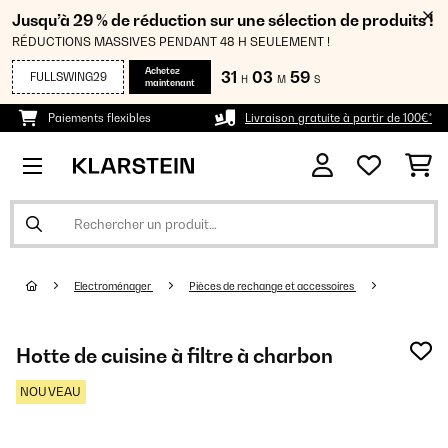
Jusqu’à 29 % de réduction sur une sélection de produits !
RÉDUCTIONS MASSIVES PENDANT 48 H SEULEMENT !
Achetez
31
03
57
FULLSWING29
H
M
S
maintenant
Paiements flexibles
Livraison gratuite à partir de 100€*
Electroménager
Pièces de rechange et accessoires
Hotte de cuisine à filtre à charbon
NOUVEAU