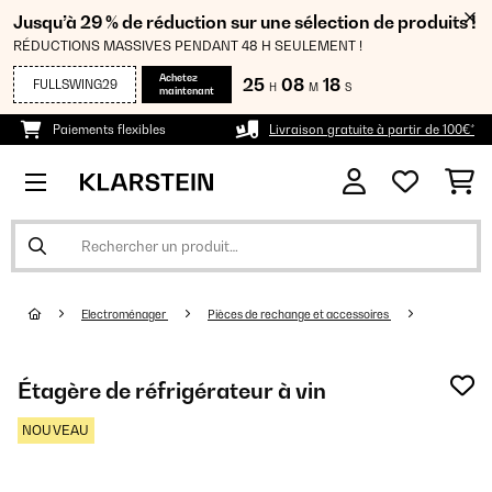
Jusqu’à 29 % de réduction sur une sélection de produits !
RÉDUCTIONS MASSIVES PENDANT 48 H SEULEMENT !
Achetez
25
08
17
FULLSWING29
H
M
S
maintenant
Paiements flexibles
Livraison gratuite à partir de 100€*
Electroménager
Pièces de rechange et accessoires
Étagère de réfrigérateur à vin
NOUVEAU