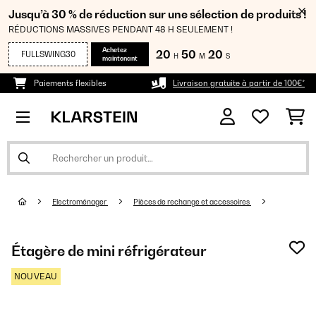
Jusqu’à 30 % de réduction sur une sélection de produits !
RÉDUCTIONS MASSIVES PENDANT 48 H SEULEMENT !
Achetez
20
50
19
FULLSWING30
H
M
S
maintenant
Paiements flexibles
Livraison gratuite à partir de 100€*
Electroménager
Pièces de rechange et accessoires
Étagère de mini réfrigérateur
NOUVEAU