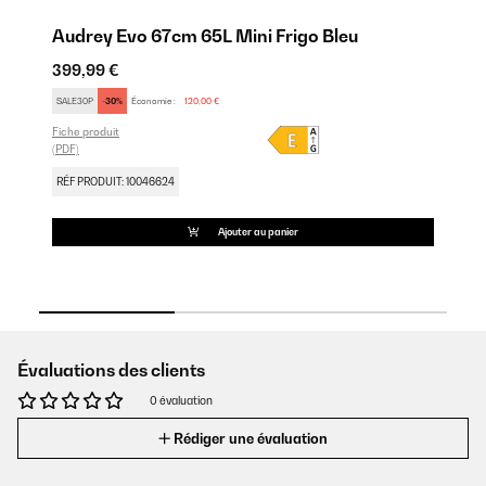
Audrey Evo 67cm 65L Mini Frigo Bleu
A
399,99 €
39
Fic
SALE30P
-30%
Économie :
120,00 €
(PD
Fiche produit
(PDF)
RÉ
RÉF PRODUIT: 10046624
Ajouter au panier
Évaluations des clients
0 évaluation
Rédiger une évaluation