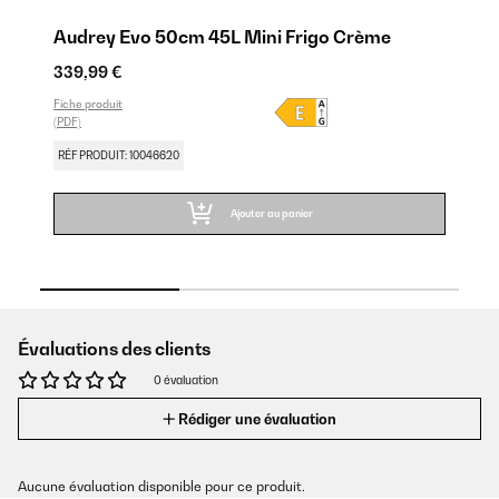
Audrey Evo 50cm 45L Mini Frigo Crème
A
339,99 €
39
Fiche produit
Fic
(PDF)
(PD
RÉF PRODUIT: 10046620
RÉ
Ajouter au panier
Évaluations des clients
0 évaluation
Rédiger une évaluation
Aucune évaluation disponible pour ce produit.