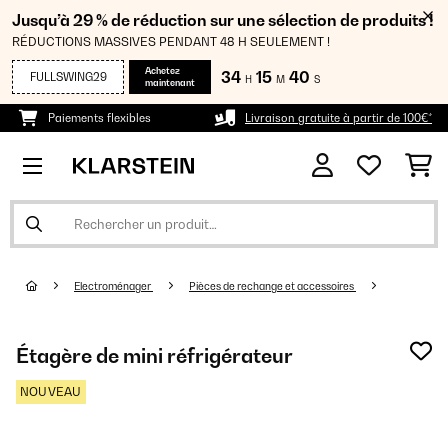
Jusqu’à 29 % de réduction sur une sélection de produits !
RÉDUCTIONS MASSIVES PENDANT 48 H SEULEMENT !
Achetez
34
15
40
FULLSWING29
H
M
S
maintenant
Paiements flexibles
Livraison gratuite à partir de 100€*
Electroménager
Pièces de rechange et accessoires
Étagère de mini réfrigérateur
NOUVEAU