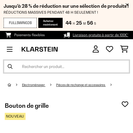
Jusqu’à 28 % de réduction sur une sélection de produits !
RÉDUCTIONS MASSIVES PENDANT 48 H SEULEMENT !
Achetez
44
25
54
FULLSWING28
H
M
S
maintenant
Paiements flexibles
Livraison gratuite à partir de 100€*
Electroménager
Pièces de rechange et accessoires
Bouton de grille
NOUVEAU