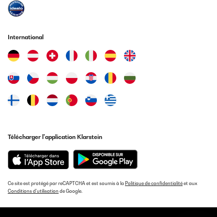
Pierantoni
Traduire
International
AVIS VÉRIFIÉ
15/10/2024
Fijne toevoeging voor mijn afzuigkap, goede recirculatie set!!
J
Traduire
AVIS VÉRIFIÉ
Télécharger l'application Klarstein
01/06/2024
ottimi filtri ottimo negozio
Pasquale
Ce site est protégé par reCAPTCHA et est soumis à la
Politique de confidentialité
et aux
Conditions d'utilisation
de Google.
Traduire