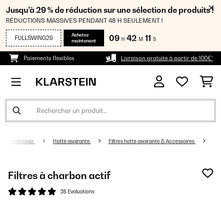
Jusqu’à 29 % de réduction sur une sélection de produits !
RÉDUCTIONS MASSIVES PENDANT 48 H SEULEMENT !
Achetez
09
42
11
FULLSWING29
H
M
S
maintenant
Paiements flexibles
Livraison gratuite à partir de 100€*
lectroménager
Hotte aspirante
Filtres hotte aspirante & Accessoires
Filtres à charbon actif
28 Evaluations