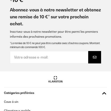
Très bonne qualité / prix.
Schnelle Lieferung, freundliche Mail vom Hersteller mit Infos zum
Délais de livraison rapides.
Artikel-Versand. Die Filter tun das was sie sollen und lassen sich
Abonnez-vous à notre newsletter et obtenez
leicht wechseln. Kaufe sie regelmäßig.
JUAN
une remise de 10 €* sur votre prochain
Amazon-Benutzer
achat.
Traduire
AVIS VÉRIFIÉ
Inscrivez-vous à notre newsletter pour être parmi les premiers
10/10/2023
informés des prochaines promotions.
AVIS VÉRIFIÉ
Bon produit, atténue les odeurs de cuisson
*La remise de 10 € ne peut pas être cumulée avec d’autres coupons. Montant
26/11/2025
minimum de commande 100 €.
emmanuel
Super, empfehlenswert
Amazon-Benutzer
AVIS VÉRIFIÉ
29/09/2023
Traduire
Facile à poser et très efficace.
AVIS VÉRIFIÉ
SAS LE CAMP GRAND
20/10/2025
Catégories préférées
They seem to do the job, easy to fit.
Cave à vin
Amazon user
Climatiseur mobile