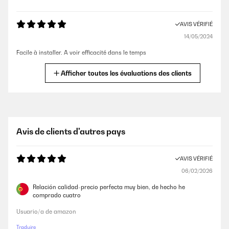
AVIS VÉRIFIÉ
14/05/2024
Facile à installer. A voir efficacité dans le temps
Eric
Afficher toutes les évaluations des clients
AVIS VÉRIFIÉ
22/01/2024
corespondant à mon attente
Avis de clients d'autres pays
Michel
AVIS VÉRIFIÉ
06/02/2026
AVIS VÉRIFIÉ
31/12/2023
Relación calidad-precio perfecta muy bien, de hecho he
comprado cuatro
Correspond bien à la hotte Mirage 90. Reçu rapidement. Service client
réactif.
Usuario/a de amazon
Abraham
Traduire