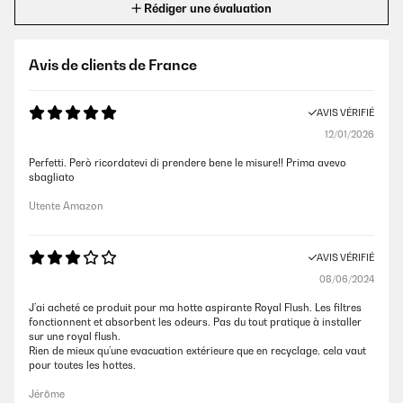
Rédiger une évaluation
Avis de clients de France
AVIS VÉRIFIÉ
12/01/2026
Perfetti. Però ricordatevi di prendere bene le misure!! Prima avevo
sbagliato
Utente Amazon
AVIS VÉRIFIÉ
08/06/2024
J’ai acheté ce produit pour ma hotte aspirante Royal Flush. Les filtres
fonctionnent et absorbent les odeurs. Pas du tout pratique à installer
sur une royal flush.
Rien de mieux qu’une evacuation extérieure que en recyclage, cela vaut
pour toutes les hottes.
Jérôme