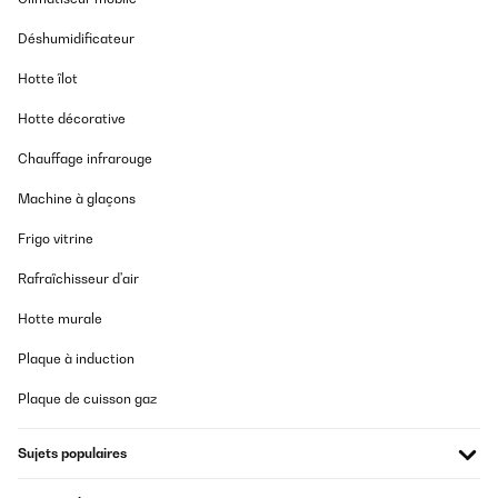
Traduire
Déshumidificateur
Hotte îlot
AVIS VÉRIFIÉ
27/07/2025
Hotte décorative
Leicht zu montieren, im Onlineshop erhältlich. Ich bin zufrieden.
Chauffage infrarouge
Vielen Dank, kaufe gern wieder bei Ihnen
Machine à glaçons
Amazon-Benutzer
Traduire
Frigo vitrine
Rafraîchisseur d'air
AVIS VÉRIFIÉ
Hotte murale
07/07/2025
Sehr Gut
Plaque à induction
Plaque de cuisson gaz
Amazon-Benutzer
Traduire
Sujets populaires
AVIS VÉRIFIÉ