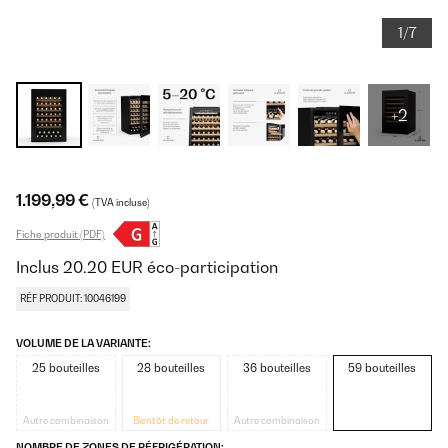
1/7
+2
1.199,99 €
(TVA incluse)
Fiche produit (PDF)
Inclus
20.20
EUR
éco-participation
RÉF PRODUIT: 10046199
VOLUME DE LA VARIANTE:
25 bouteilles
28 bouteilles
36 bouteilles
59 bouteilles
Autre combinaison
Bientôt de retour
Autre combinaison
NOMBRE DE ZONES DE RÉFRIGÉRATION: