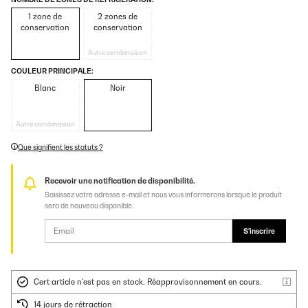
1 zone de
2 zones de
conservation
conservation
Autre combinaison
COULEUR PRINCIPALE:
Blanc
Noir
Autre combinaison
Que signifient les statuts ?
Recevoir une notification de disponibilité.
Saisissez votre adresse e-mail et nous vous informerons lorsque le produit
sera de nouveau disponible.
S'inscrire
Cert article n'est pas en stock. Réapprovisonnement en cours.
14 jours de rétraction