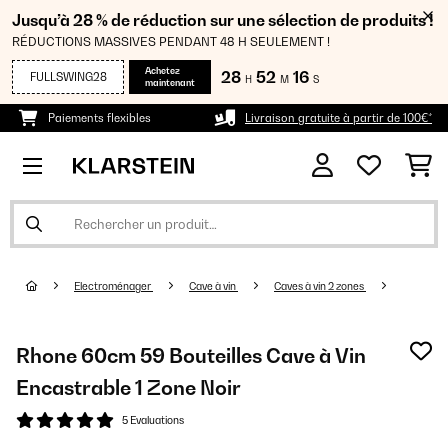
Jusqu’à 28 % de réduction sur une sélection de produits !
RÉDUCTIONS MASSIVES PENDANT 48 H SEULEMENT !
Achetez
28
52
16
FULLSWING28
H
M
S
maintenant
Paiements flexibles
Livraison gratuite à partir de 100€*
Electroménager
Cave à vin
Caves à vin 2 zones
Rhone 60cm 59 Bouteilles Cave à Vin
Encastrable 1 Zone Noir
5 Evaluations