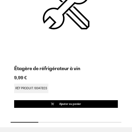
Étagère de réfrigérateur à vin
Ré
9,99 €
18
RÉF PRODUIT: 10047823
RÉ
Ajouter au panier