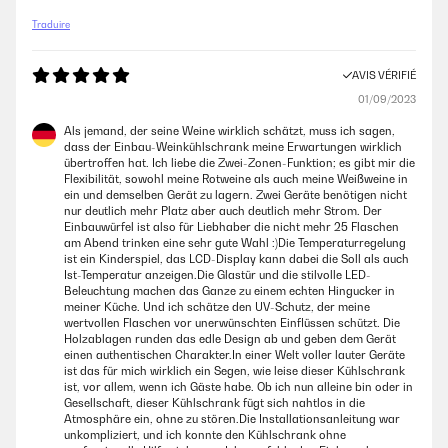
Traduire
AVIS VÉRIFIÉ
01/09/2023
Als jemand, der seine Weine wirklich schätzt, muss ich sagen,
dass der Einbau-Weinkühlschrank meine Erwartungen wirklich
übertroffen hat. Ich liebe die Zwei-Zonen-Funktion; es gibt mir die
Flexibilität, sowohl meine Rotweine als auch meine Weißweine in
ein und demselben Gerät zu lagern. Zwei Geräte benötigen nicht
nur deutlich mehr Platz aber auch deutlich mehr Strom. Der
Einbauwürfel ist also für Liebhaber die nicht mehr 25 Flaschen
am Abend trinken eine sehr gute Wahl :)Die Temperaturregelung
ist ein Kinderspiel, das LCD-Display kann dabei die Soll als auch
Ist-Temperatur anzeigen.Die Glastür und die stilvolle LED-
Beleuchtung machen das Ganze zu einem echten Hingucker in
meiner Küche. Und ich schätze den UV-Schutz, der meine
wertvollen Flaschen vor unerwünschten Einflüssen schützt. Die
Holzablagen runden das edle Design ab und geben dem Gerät
einen authentischen Charakter.In einer Welt voller lauter Geräte
ist das für mich wirklich ein Segen, wie leise dieser Kühlschrank
ist, vor allem, wenn ich Gäste habe. Ob ich nun alleine bin oder in
Gesellschaft, dieser Kühlschrank fügt sich nahtlos in die
Atmosphäre ein, ohne zu stören.Die Installationsanleitung war
unkompliziert, und ich konnte den Kühlschrank ohne