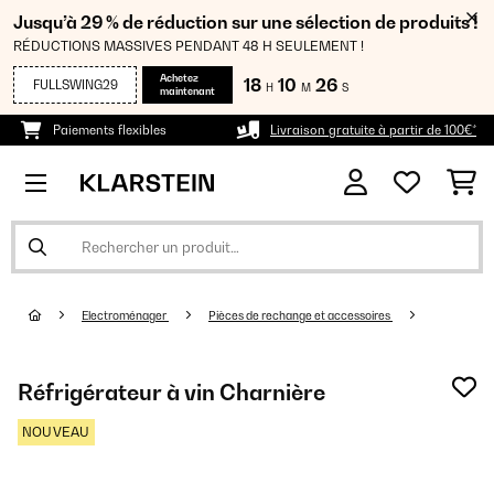
Jusqu’à 29 % de réduction sur une sélection de produits !
RÉDUCTIONS MASSIVES PENDANT 48 H SEULEMENT !
Achetez
18
10
26
FULLSWING29
H
M
S
maintenant
Paiements flexibles
Livraison gratuite à partir de 100€*
Electroménager
Pièces de rechange et accessoires
Réfrigérateur à vin Charnière
NOUVEAU