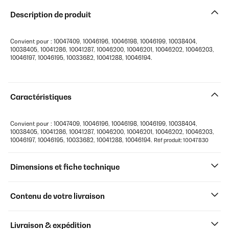
Description de produit
Convient pour : 10047409, 10046196, 10046198, 10046199, 10038404,
10038405, 10041286, 10041287, 10046200, 10046201, 10046202, 10046203,
10046197, 10046195, 10033682, 10041288, 10046194.
Caractéristiques
Convient pour : 10047409, 10046196, 10046198, 10046199, 10038404,
10038405, 10041286, 10041287, 10046200, 10046201, 10046202, 10046203,
10046197, 10046195, 10033682, 10041288, 10046194.
Réf produit: 10047830
Dimensions et fiche technique
Contenu de votre livraison
Livraison & expédition