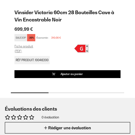
Vinsider Victoria 60cm 28 Bouteilles Cave à
Ve
Vin Encastrable Noir
E
699,99 €
89
SALE30P
-30%
Économie :
210,00 €
SA
Fiche produit
Fic
(PDF)
(PD
RÉF PRODUIT: 10046200
RÉ
Ajouter au panier
Évaluations des clients
0 évaluation
Rédiger une évaluation