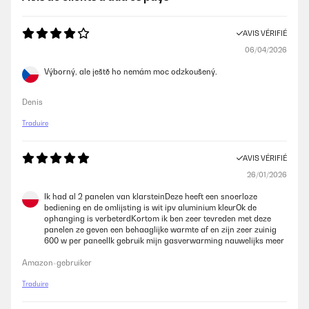
AVIS VÉRIFIÉ
06/04/2026
Výborný, ale ještě ho nemám moc odzkoušený.
Denis
Traduire
AVIS VÉRIFIÉ
26/01/2026
Ik had al 2 panelen van klarsteinDeze heeft een snoerloze
bediening en de omlijsting is wit ipv aluminium kleurOk de
ophanging is verbeterdKortom ik ben zeer tevreden met deze
panelen ze geven een behaaglijke warmte af en zijn zeer zuinig
600 w per paneelIk gebruik mijn gasverwarming nauwelijks meer
Amazon-gebruiker
Traduire