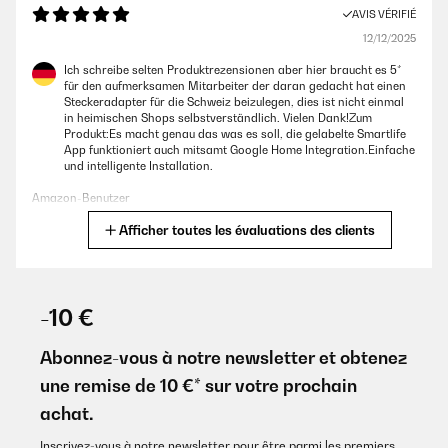
AVIS VÉRIFIÉ
12/12/2025
Ich schreibe selten Produktrezensionen aber hier braucht es 5*
für den aufmerksamen Mitarbeiter der daran gedacht hat einen
Steckeradapter für die Schweiz beizulegen, dies ist nicht einmal
in heimischen Shops selbstverständlich. Vielen Dank!Zum
Produkt:Es macht genau das was es soll, die gelabelte Smartlife
App funktioniert auch mitsamt Google Home Integration.Einfache
und intelligente Installation.
Amazon-Benutzer
Afficher toutes les évaluations des clients
Traduire
AVIS VÉRIFIÉ
11/11/2025
-10 €
Conforme à la descriptionTrès bonne qualitéFacile de emploie
Abonnez-vous à notre newsletter et obtenez
Utilisateur d'Amazon
une remise de 10 €* sur votre prochain
achat.
Traduire
Inscrivez-vous à notre newsletter pour être parmi les premiers