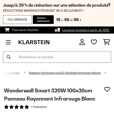
Jusqu’à 29 % de réduction sur une sélection de produits !
RÉDUCTIONS MASSIVES PENDANT 48 H SEULEMENT !
Achetez
16
49
46
FULLSWING29
H
M
S
maintenant
Paiements flexibles
Livraison gratuite à partir de 100€*
fage infrarouge
Radiateur infrarouge mural & Chauffage infrarouge plafond
Wonderwall Smart 320W 100x30cm
Panneau Rayonnant Infrarouge Blanc
7 Evaluations