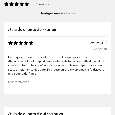
7 Evaluations
Rédiger une évaluation
Avis de clients de France
AVIS VÉRIFIÉ
02/10/2020
Ho acquistato questo riscaldatore per il bagno,giacche non
disponiamo di molto spazio,ero stata tentata per via delle dimensioni
slim e dal fatto che si può applicare al muro..le mie aspettative sono
state ampiamente ripagate..fa presto calore e visivamente fa davvero
una splendida figura.
Utente Amazon
Avis de clients d'autres pays