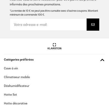
AVIS VÉRIFIÉ
informés des prochaines promotions.
13/11/2024
*La remise de 10 € ne peut pas être cumulée avec d’autres coupons. Montant
minimum de commande 100 €.
Habe diese sehr schmalen Heizkörper für Deckenmontage in
Schrägdeckenraum gekauft.Drei Stück à 300 W sind für eine
Fläche von 24qm sicher knapp bemessen. Sie schaffen aber, gut
im Raum verteilt, recht schnell eine Temperaturanhebung um ca. 5
Grad (bei einem über Fernbedienung gewählten Zielwert von 27
Grad (Dieser wird in meinem Raum natürlich nicht erreicht). Evtl.
würde ein vierter Heizkörper das Raumvolumen noch besser
abdecken.Anders als manche Rezensenten zuvor erhielt ich
perfekte Ware ohne Fehler. Die Heizkörper finde ich auch optisch
sehr gelungen.Nachtrag: Benutze die Heizkörper jetzt dauerhaft.
Sie bringen ausreichende Leistung für den Raum (Deckenmontage
Catégories préférées
ist sinnvoll). Ein Problem gibt es mit dem Pairing der
notwendigen Fernbedienung: Wenn die Batterien getauscht sind,
muss man sie mit dem Heizsteuer-Kästchen auf der
Cave à vin
Geräterückseite neu verbinden. Steuerkästchen aus-und wieder
anschalten (1x Piepton, rote LED leuchtet). An Fernbedienung -
Climatiseur mobile
und + gleichzeitig drücken, diese dabei in unmittelbarer Nähe zum
Kästchen halten. Wenn nun das grüne Lämpchen zusätzlich
Déshumidificateur
leuchtet und ein Doppelpiepton ertönt, hat es geklappt. Hat
beimir allerdings mehrere Anläufe gebraucht (einen Heizkörper
Hotte îlot
musste ich hierfür nochmal abnehmen, was lästig ist).Ein
weiterer kleiner Minuspunkt: die Thermostate in den
Fernbedienungen schalten zwar, aber messen die Temperatur
Hotte décorative
falsch (bei mir werden locker 5 Gead weniger angezeigt als