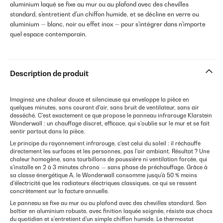
aluminium laqué se fixe au mur ou au plafond avec des chevilles
standard, s'entretient d'un chiffon humide, et se décline en verre ou
aluminium — blanc, noir ou effet inox — pour s'intégrer dans n'importe
quel espace contemporain.
Description de produit
Imaginez une chaleur douce et silencieuse qui enveloppe la pièce en
quelques minutes, sans courant d'air, sans bruit de ventilateur, sans air
desséché. C'est exactement ce que propose le panneau infrarouge Klarstein
Wonderwall : un chauffage discret, efficace, qui s'oublie sur le mur et se fait
sentir partout dans la pièce.
Le principe du rayonnement infrarouge, c'est celui du soleil : il réchauffe
directement les surfaces et les personnes, pas l'air ambiant. Résultat ? Une
chaleur homogène, sans tourbillons de poussière ni ventilation forcée, qui
s'installe en 2 à 3 minutes chrono — sans phase de préchauffage. Grâce à
sa classe énergétique A, le Wonderwall consomme jusqu'à 50 % moins
d'électricité que les radiateurs électriques classiques, ce qui se ressent
concrètement sur la facture annuelle.
Le panneau se fixe au mur ou au plafond avec des chevilles standard. Son
boîtier en aluminium robuste, avec finition laquée soignée, résiste aux chocs
du quotidien et s'entretient d'un simple chiffon humide. Le thermostat