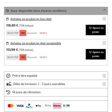
Aussi disponible dans d'autres conditions
Achetez ce produit en bon état
119,99 €
(TVA incluse)
Ajouter au
panier
SELECT25P
-25%
Économie :
30,00 €
Achetez ce produit en état acceptable
113,99 €
(TVA incluse)
Ajouter au
panier
SELECT25P
-25%
Économie :
28,50 €
Prêt à être expédié
Délai de livraison: 1 - 2 jours ouvrables
14 jours de rétraction