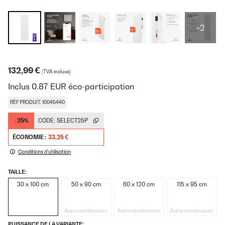
+2
132,99 €
(TVA incluse)
Inclus
0.87
EUR
éco-participation
RÉF PRODUIT: 10045440
-25%
CODE:
SELECT25P
ÉCONOMIE :
33,25 €
Conditions d'utilisation
TAILLE:
30 x 100 cm
50 x 90 cm
60 x 120 cm
115 x 95 cm
Autre combinaison
Autre combinaison
Autre combinaison
PUISSANCE DE LA VARIANTE: