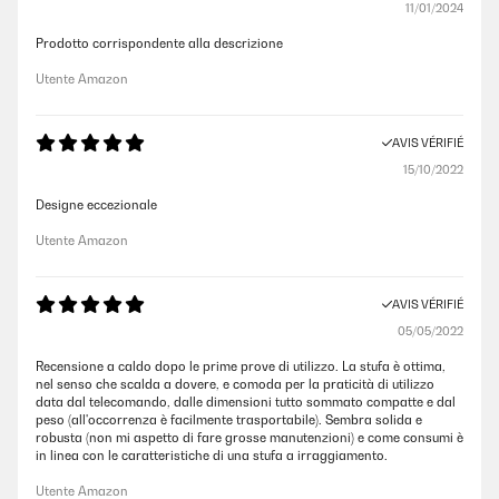
11/01/2024
Prodotto corrispondente alla descrizione
Utente Amazon
AVIS VÉRIFIÉ
15/10/2022
Designe eccezionale
Utente Amazon
AVIS VÉRIFIÉ
05/05/2022
Recensione a caldo dopo le prime prove di utilizzo. La stufa è ottima,
nel senso che scalda a dovere, e comoda per la praticità di utilizzo
data dal telecomando, dalle dimensioni tutto sommato compatte e dal
peso (all'occorrenza è facilmente trasportabile). Sembra solida e
robusta (non mi aspetto di fare grosse manutenzioni) e come consumi è
in linea con le caratteristiche di una stufa a irraggiamento.
Utente Amazon