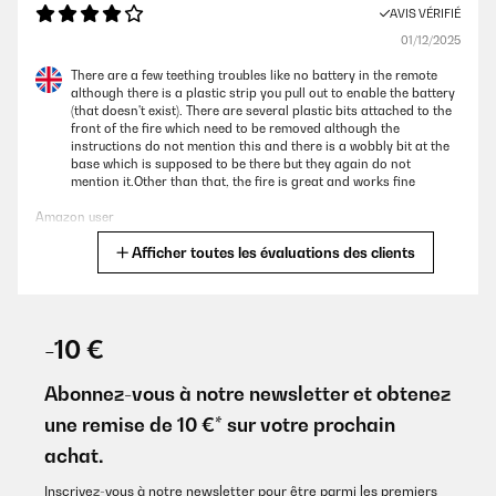
AVIS VÉRIFIÉ
01/12/2025
There are a few teething troubles like no battery in the remote
although there is a plastic strip you pull out to enable the battery
(that doesn't exist). There are several plastic bits attached to the
front of the fire which need to be removed although the
instructions do not mention this and there is a wobbly bit at the
base which is supposed to be there but they again do not
mention it.Other than that, the fire is great and works fine
Amazon user
Afficher toutes les évaluations des clients
Traduire
AVIS VÉRIFIÉ
15/10/2025
-10 €
Ein sehr guter Heizstrahler . Hat meine Erwartung übertroffen .
Steht im Kaltwintergarten mit 21 qm Größe . Bis jetzt reicht ein
Abonnez-vous à notre newsletter et obtenez
Heizfeld aus um es angenehm warm zu haben . Klare Empfehlung
une remise de 10 €* sur votre prochain
!
achat.
Amazon-Benutzer
Inscrivez-vous à notre newsletter pour être parmi les premiers
Traduire