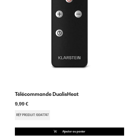
Télécommande DualisHeat
S
9,99 €
11
RÉF PRODUIT: 10047747
RÉ
Ajouter au panier