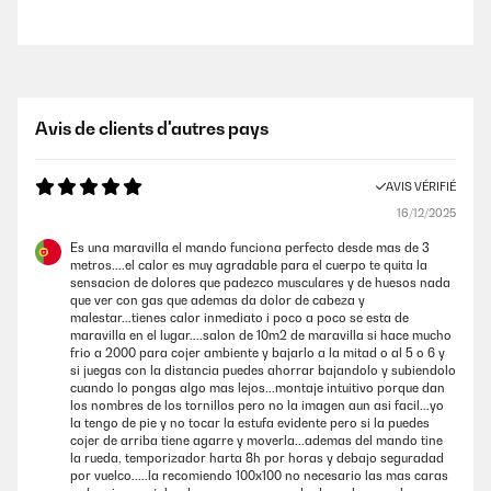
Avis de clients d'autres pays
AVIS VÉRIFIÉ
16/12/2025
Es una maravilla el mando funciona perfecto desde mas de 3
metros....el calor es muy agradable para el cuerpo te quita la
sensacion de dolores que padezco musculares y de huesos nada
que ver con gas que ademas da dolor de cabeza y
malestar...tienes calor inmediato i poco a poco se esta de
maravilla en el lugar....salon de 10m2 de maravilla si hace mucho
frio a 2000 para cojer ambiente y bajarlo a la mitad o al 5 o 6 y
si juegas con la distancia puedes ahorrar bajandolo y subiendolo
cuando lo pongas algo mas lejos...montaje intuitivo porque dan
los nombres de los tornillos pero no la imagen aun asi facil...yo
la tengo de pie y no tocar la estufa evidente pero si la puedes
cojer de arriba tiene agarre y moverla...ademas del mando tine
la rueda, temporizador harta 8h por horas y debajo seguradad
por vuelco.....la recomiendo 100x100 no necesario las mas caras