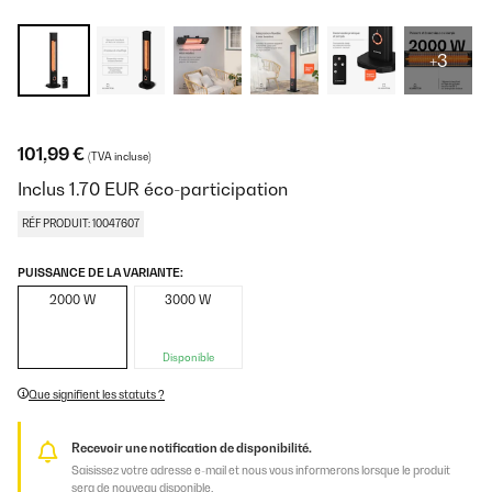
+3
101,99 €
(TVA incluse)
Inclus
1.70
EUR
éco-participation
RÉF PRODUIT: 10047607
PUISSANCE DE LA VARIANTE:
2000 W
3000 W
Disponible
Que signifient les statuts ?
Recevoir une notification de disponibilité.
Saisissez votre adresse e-mail et nous vous informerons lorsque le produit
sera de nouveau disponible.