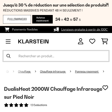
Jusqu’à 30 % de réduction sur une sélection de produits !
RÉDUCTIONS MASSIVES PENDANT 48 H SEULEMENT !
Achetez
34
42
56
FULLSWING30
H
M
S
maintenant
Paiements flexibles
Livraison gratuite à partir de 100€*
Chauffage
Chauffage infrarouge
Panneau rayonnant
DualisHeat 2000W Chauffage Infrarouge
sur Pied Noir
12 Evaluations