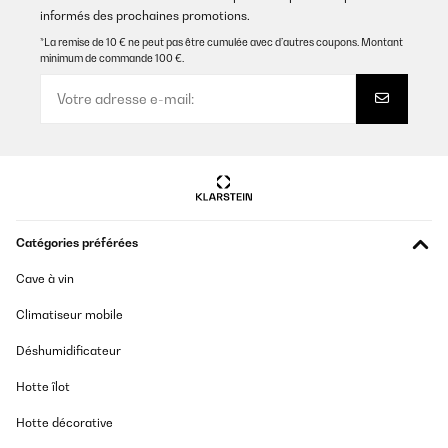
informés des prochaines promotions.
*La remise de 10 € ne peut pas être cumulée avec d’autres coupons. Montant
AVIS VÉRIFIÉ
minimum de commande 100 €.
04/04/2025
Sehr schnell den Umtausch vollzogen, da das Teil davor
beschädigt war. Top Höndler! Danke
Amazon-Benutzer
Traduire
AVIS VÉRIFIÉ
Catégories préférées
05/12/2024
Cave à vin
Der Heizstrahler wurde für unseren Balkon gekauft. Er ist auch
ohne Verschraubung standfest.Heizleistung ist gut.
Climatiseur mobile
Amazon-Benutzer
Déshumidificateur
Traduire
Hotte îlot
AVIS VÉRIFIÉ
Hotte décorative
02/05/2022