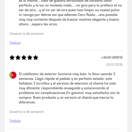
es lo mismo....tubo de gusano enroscado de carbono calor
perfecto y la luz no molesta nada.....no gira pero lo prefiero al no
ser de aire....y al no ser de aire pues mas limpio no mueve polvo
ni recoge por detras asi que ademas Cero Ruido....una pasada
muy muy contenta despues de buscar muchas elegante y buena
altura....espero les sirva.
Usuario/a de amazon
Traduire
AVIS VÉRIFIÉ
03/12/2025
El calefactor de exterior funciona muy bien, lo llevo usando 2
semanas. Llegó rápido el pedido y en perfecto estado, solo
faltaban 2 tornillos y el servicio de atención al cliente ha sido
muy eficiente: respondiendo enseguida y solucionando el
problema sin complicaciones.En general, muy satisfecha con la
compra. Buen producto y un servicio al cliente que marca la
diferencia.
Usuario/a de amazon
Traduire