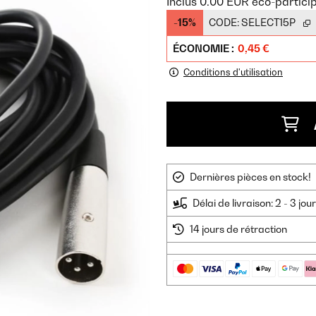
Inclus
0.00
EUR
éco-partici
-15%
CODE:
SELECT15P
ÉCONOMIE :
0,45 €
Conditions d'utilisation
Dernières pièces en stock!
Délai de livraison: 2 - 3 jo
14 jours de rétraction