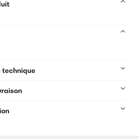
uit
e technique
vraison
ion