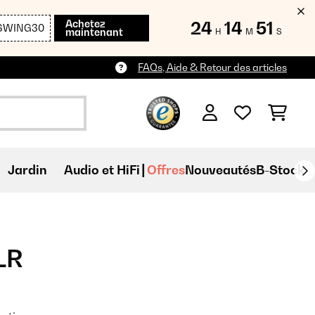
Achetez
24
14
51
SWING30
maintenant
H
M
S
FAQs, Aide & Retour des articles
Jardin
Audio et HiFi
Offres
Nouveautés
B-Stock
LR