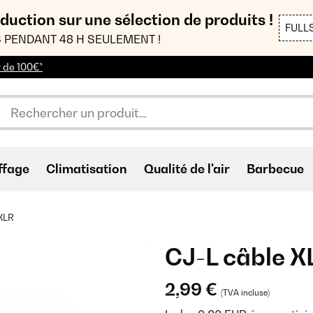
duction sur une sélection de produits !
FULL
 PENDANT 48 H SEULEMENT !
r de 100€*
ffage
Climatisation
Qualité de l'air
Barbecue
 XLR
CJ-L câble X
2,99 €
(TVA incluse)