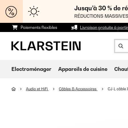
Jusqu’à 30 % de ré
RÉDUCTIONS MASSIVES
Paiements flexibles
Livraison gratuite à parti
Electroménager
Appareils de cuisine
Chau
Audio et HiFi
Câbles & Accessoires
CJ-L câble