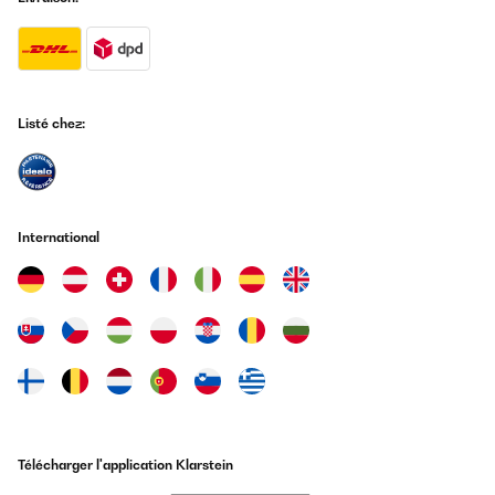
panne, fut retournée et remboursée (sans trop de difficulté).
Rachat de celle-ci qui est mécaniquement est exactement la
même, à savoir glaçons carrés qui tombent en blocs absolument
inutilisables sous cette forme. Je pensais, en lisant le descriptif
de cette machine, avoir des glaçons utilisables et surtout
détachés, il n'en ai rien. En fait j'ai reçu une machine identique,
équipée il est vrai d'un système de broyage, c'est vraiment du
Listé chez:
broyage, pratiquement du rapage, peu d'intérêt pour ce gadjet.
J'ai accordé 4 étoiles parce que le vendeur respecte ses
conditions de garantie et que les livraisons sont sérieuses.
Dommage pour le produit.
Utilisateur d'Amazon
International
Traduire
AVIS VÉRIFIÉ
09/08/2022
Das Abziehen ist nicht wirklich einfach. Reste an den Rändern
bleiben kleben.
Amazon-Benutzer
Traduire
Télécharger l'application Klarstein