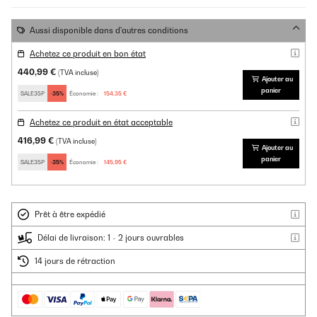
Aussi disponible dans d'autres conditions
Achetez ce produit en bon état
440,99 €
(TVA incluse)
Ajouter au
panier
SALE35P
-35%
Économie :
154,35 €
Achetez ce produit en état acceptable
416,99 €
(TVA incluse)
Ajouter au
panier
SALE35P
-35%
Économie :
145,95 €
Prêt à être expédié
Délai de livraison: 1 - 2 jours ouvrables
14 jours de rétraction