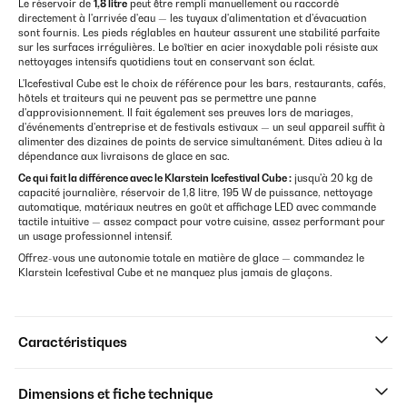
Le réservoir de
1,8 litre
peut être rempli manuellement ou raccordé
directement à l'arrivée d'eau — les tuyaux d'alimentation et d'évacuation
sont fournis. Les pieds réglables en hauteur assurent une stabilité parfaite
sur les surfaces irrégulières. Le boîtier en acier inoxydable poli résiste aux
nettoyages intensifs quotidiens tout en conservant son éclat.
L'Icefestival Cube est le choix de référence pour les bars, restaurants, cafés,
hôtels et traiteurs qui ne peuvent pas se permettre une panne
d'approvisionnement. Il fait également ses preuves lors de mariages,
d'événements d'entreprise et de festivals estivaux — un seul appareil suffit à
alimenter des dizaines de points de service simultanément. Dites adieu à la
dépendance aux livraisons de glace en sac.
Ce qui fait la différence avec le Klarstein Icefestival Cube :
jusqu'à 20 kg de
capacité journalière, réservoir de 1,8 litre, 195 W de puissance, nettoyage
automatique, matériaux neutres en goût et affichage LED avec commande
tactile intuitive — assez compact pour votre cuisine, assez performant pour
un usage professionnel intensif.
Offrez-vous une autonomie totale en matière de glace — commandez le
Klarstein Icefestival Cube et ne manquez plus jamais de glaçons.
Caractéristiques
Dimensions et fiche technique