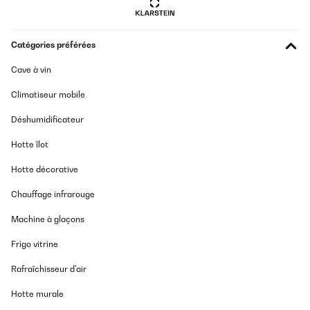
AVIS VÉRIFIÉ
03/08/2024
Catégories préférées
Hace un par de años nos regalaron una maquina de hielo de otra
Cave à vin
marca y de menor capacidad (12kg). La teníamos 24h encendida
y la usa amos todo el año porque en casa tomamos hielo con
Climatiseur mobile
casi cualquier bebida... Aquella máquina se nos estropeó un par
de veces en dos años.... Por suerte lo cubrió la garantía vez al
Déshumidificateur
cabo de 10 meses, la enviamos a reparar en garantía y nos
llegaron a enviar una nueva unidad al no poder repararla.
Finalmente al cabo de un año la unidad de repuesto se volvió a
Hotte îlot
estropear... Ya fuera de garantía no pudiendo repararla.En base
a la experiencia anterior decidimos cambiar de marca y comprar
Hotte décorative
una de mayor capacidad porque asumimos que a mayor
capacidad mayor robustez de materiales.Pues bien, creo que con
Chauffage infrarouge
este modelo hemos acertado de pleno! Hace el hielo más grande,
más frío y más rápido que la antigua máquina. Además al tener
Machine à glaçons
más capacidad, es más prácticacuando somos varios los que
queremos servirnos.Sin duda la recomiendo!
Frigo vitrine
Usuario/a de amazon
Rafraîchisseur d'air
Traduire
Hotte murale
AVIS VÉRIFIÉ