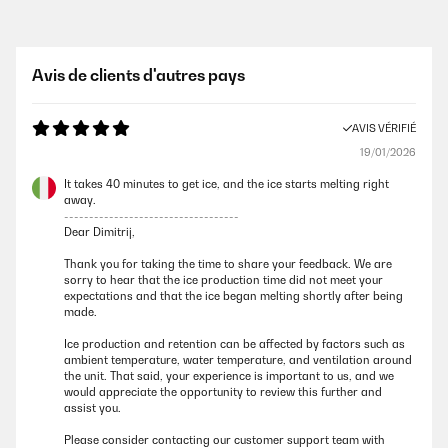
Avis de clients d'autres pays
AVIS VÉRIFIÉ
19/01/2026
It takes 40 minutes to get ice, and the ice starts melting right
away.
-----------------------------------
Dear Dimitrij,
Thank you for taking the time to share your feedback. We are
sorry to hear that the ice production time did not meet your
expectations and that the ice began melting shortly after being
made.
Ice production and retention can be affected by factors such as
ambient temperature, water temperature, and ventilation around
the unit. That said, your experience is important to us, and we
would appreciate the opportunity to review this further and
assist you.
Please consider contacting our customer support team with