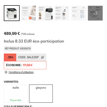
+2
489,99 €
(TVA incluse)
Inclus
8.33
EUR
éco-participation
RÉF PRODUIT: 10035579
-35%
CODE:
SALE35P
ÉCONOMIE :
171,50 €
Conditions d'utilisation
VARIANTES:
balle
glaçons
Disponible
COULEUR PRINCIPALE: