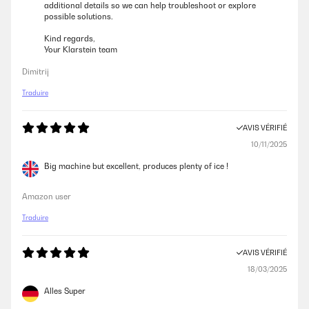
additional details so we can help troubleshoot or explore
possible solutions.
Kind regards,
Your Klarstein team
Dimitrij
Traduire
AVIS VÉRIFIÉ
10/11/2025
Big machine but excellent, produces plenty of ice !
Amazon user
Traduire
AVIS VÉRIFIÉ
18/03/2025
Alles Super