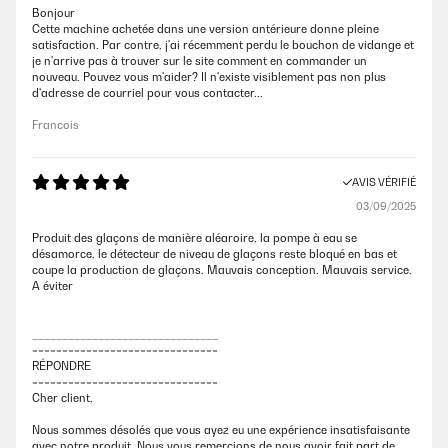
Bonjour
Cette machine achetée dans une version antérieure donne pleine
satisfaction. Par contre, j'ai récemment perdu le bouchon de vidange et
je n'arrive pas à trouver sur le site comment en commander un
nouveau. Pouvez vous m'aider? Il n'existe visiblement pas non plus
d'adresse de courriel pour vous contacter...
Francois
AVIS VÉRIFIÉ
03/09/2025
Produit des glaçons de manière aléaroire, la pompe à eau se
désamorce, le détecteur de niveau de glaçons reste bloqué en bas et
coupe la production de glaçons. Mauvais conception. Mauvais service.
A éviter
_______________________________
===============================
RÉPONDRE
===============================
Cher client,
Nous sommes désolés que vous ayez eu une expérience insatisfaisante
avec notre produit. Nous vous remercions de nous avoir fait part de