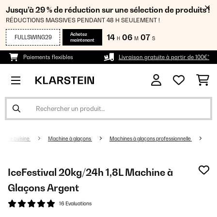
Jusqu’à 29 % de réduction sur une sélection de produits !
RÉDUCTIONS MASSIVES PENDANT 48 H SEULEMENT !
Achetez
14
06
07
FULLSWING29
H
M
S
maintenant
Paiements flexibles
Livraison gratuite à partir de 100€*
ils de cuisine
Machine à glaçons
Machines à glaçons professionnelle
IceFestival 20kg/24h 1,8L Machine à
Glaçons Argent
16 Evaluations