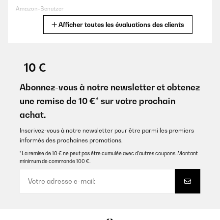
Amazon-Benutzer
Afficher toutes les évaluations des clients
Traduire
AVIS VÉRIFIÉ
23/12/2024
-10 €
Parece una maquina de buena calidad, funciona muy bien hasta
el momento.
Abonnez-vous à notre newsletter et obtenez
une remise de 10 €* sur votre prochain
Usuario/a de amazon
achat.
Traduire
Inscrivez-vous à notre newsletter pour être parmi les premiers
informés des prochaines promotions.
AVIS VÉRIFIÉ
08/11/2024
*La remise de 10 € ne peut pas être cumulée avec d’autres coupons. Montant
minimum de commande 100 €.
Fonctionne très bien ,rapide . Dommage petite rayure ( mais bien
visible ) sur la face avant et rien qui maintien la petite porte de la
glace pilée.
Utilisateur d'Amazon
Traduire