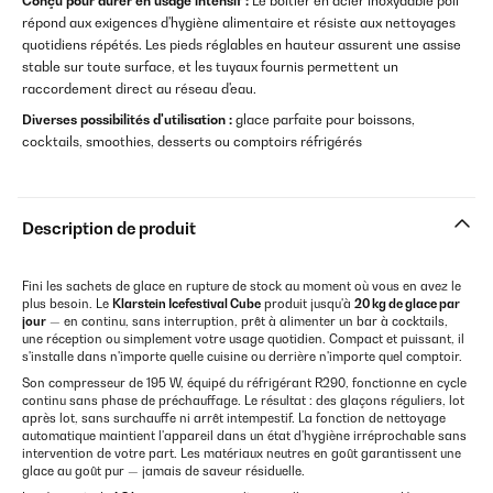
Conçu pour durer en usage intensif :
Le boîtier en acier inoxydable poli
répond aux exigences d'hygiène alimentaire et résiste aux nettoyages
quotidiens répétés. Les pieds réglables en hauteur assurent une assise
stable sur toute surface, et les tuyaux fournis permettent un
raccordement direct au réseau d'eau.
Diverses possibilités d'utilisation :
glace parfaite pour boissons,
cocktails, smoothies, desserts ou comptoirs réfrigérés
Description de produit
Fini les sachets de glace en rupture de stock au moment où vous en avez le
plus besoin. Le
Klarstein Icefestival Cube
produit jusqu'à
20 kg de glace par
jour
— en continu, sans interruption, prêt à alimenter un bar à cocktails,
une réception ou simplement votre usage quotidien. Compact et puissant, il
s'installe dans n'importe quelle cuisine ou derrière n'importe quel comptoir.
Son compresseur de 195 W, équipé du réfrigérant R290, fonctionne en cycle
continu sans phase de préchauffage. Le résultat : des glaçons réguliers, lot
après lot, sans surchauffe ni arrêt intempestif. La fonction de nettoyage
automatique maintient l'appareil dans un état d'hygiène irréprochable sans
intervention de votre part. Les matériaux neutres en goût garantissent une
glace au goût pur — jamais de saveur résiduelle.