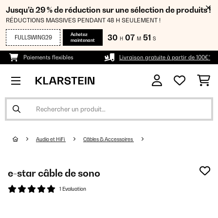
Jusqu’à 29 % de réduction sur une sélection de produits !
RÉDUCTIONS MASSIVES PENDANT 48 H SEULEMENT !
Achetez
30
07
49
FULLSWING29
H
M
S
maintenant
Paiements flexibles
Livraison gratuite à partir de 100€*
Audio et HiFi
Câbles & Accessoires
e-star câble de sono
1 Evaluation