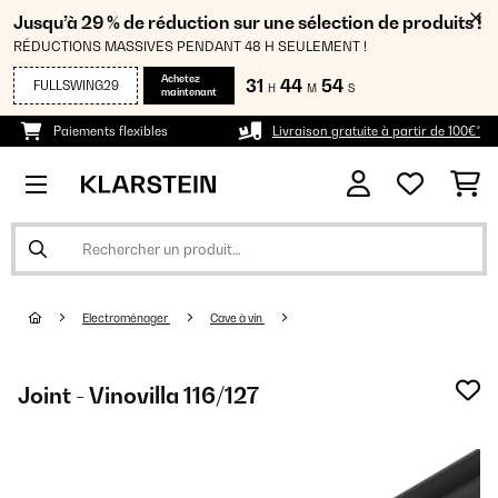
Jusqu’à 29 % de réduction sur une sélection de produits !
RÉDUCTIONS MASSIVES PENDANT 48 H SEULEMENT !
Achetez
31
44
53
FULLSWING29
H
M
S
maintenant
Paiements flexibles
Livraison gratuite à partir de 100€*
Electroménager
Cave à vin
Joint - Vinovilla 116/127