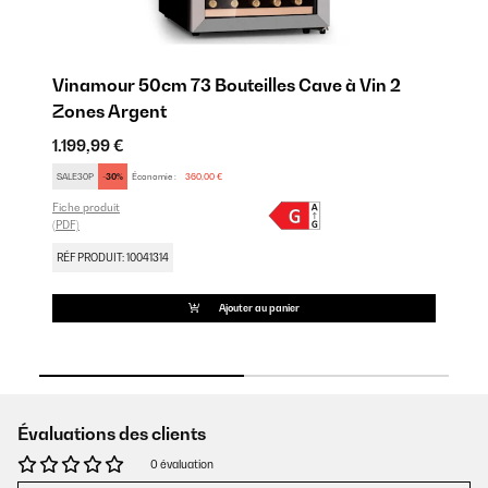
Vinamour 50cm 73 Bouteilles Cave à Vin 2
Vi
Zones Argent
E
1.199,99 €
1.
SALE30P
-30%
Économie :
360,00 €
SA
Fiche produit
Fic
(PDF)
(PD
RÉF PRODUIT: 10041314
RÉ
Ajouter au panier
Évaluations des clients
0 évaluation