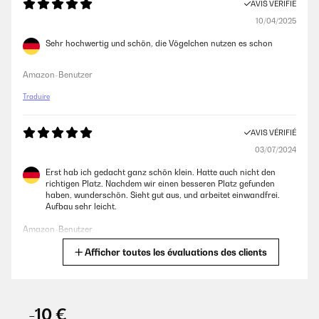
AVIS VÉRIFIÉ
10/04/2025
Sehr hochwertig und schön, die Vögelchen nutzen es schon
Amazon-Benutzer
Traduire
AVIS VÉRIFIÉ
03/07/2024
Erst hab ich gedacht ganz schön klein. Hatte auch nicht den
richtigen Platz. Nachdem wir einen besseren Platz gefunden
haben, wunderschön. Sieht gut aus, und arbeitet einwandfrei.
Aufbau sehr leicht.
Amazon-Benutzer
Afficher toutes les évaluations des clients
Traduire
AVIS VÉRIFIÉ
20/06/2024
-10 €