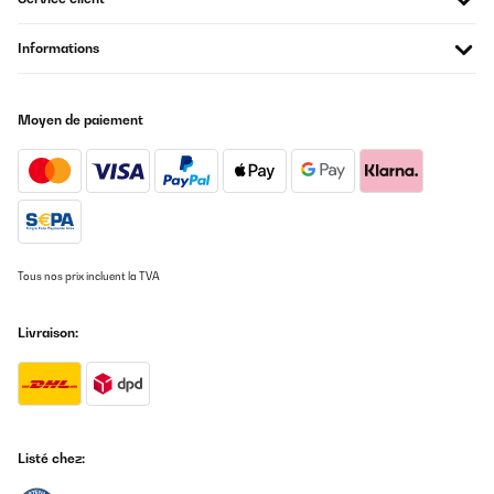
Informations
AVIS VÉRIFIÉ
15/07/2023
Gute Qualität
Moyen de paiement
Amazon-Benutzer
Traduire
AVIS VÉRIFIÉ
28/06/2023
Tous nos prix incluent la TVA
Bought it as a gift for a friend. They love the fountain. An great
addition for any garden. The solar capability enables you to
Livraison:
place it wherever you want.
Amazon user
Traduire
Listé chez:
AVIS VÉRIFIÉ