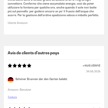
connettore. Confermo che viene accumulata energia, così da poter
utilizzare la fontana per qualche ora, anche quando il sole non batte
più sul pannello: per godersi ancora un po' il fruscio dell’acqua che
scorre. Per la gestione dell'ordine spedizione veloce e imballo perfetto.
Utente Amazon
Avis de clients d'autres pays
AVIS VÉRIFIÉ
24/08/2025
Schöner Brunnen der den Garten belebt.
Amazon-Benutzer
Traduire