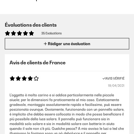
Évaluations des clients
35 Evaluations
Rédiger une évaluation
Avis de clients de France
AVIS VÉRIFIÉ
19/04/2021
L'oggetto è molto carino e si addice particolarmente nelle piccole
aiuole; per le dimensioni fa praticamente al mio caso. Esteticamente
gradevole, montaggio assolutamente rapido e facilissimo, può essere
posizionata ovunque. Ovviamente, funzionando con un pannello solare,
è implicito che debba essere collocata in modo che possa beneficiare il
più possibile della luce solare. Il pannello può funzionare sia in
modalità solo solare e sia in modalità solare con batterie in aiuto
quando il sole non c'è più. Qualche pecca? A mio avviso le luci a led che
illuminano la fontana sono un pò debolucce e il pannello per