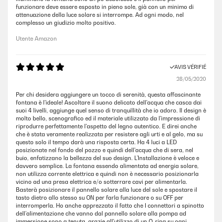
funzionare deve essere esposto in pieno sole, già con un minimo di
attenuazione della luce solare si interrompe. Ad ogni modo, nel
complesso un giudizio molto positivo.
Utente Amazon
AVIS VÉRIFIÉ
28/05/2020
Per chi desidera aggiungere un tocco di serenità, questa affascinante
fontana è l'ideale! Ascoltare il suono delicato dell'acqua che casca dai
suoi 4 livelli, aggiunge quel senso di tranquillità che io adoro. Il design è
molto bello, scenografico ed il materiale utilizzato da l'impressione di
riprodurre perfettamente l'aspetto del legno autentico. E direi anche
che è stata veramente realizzata per resistere agli urti e al gelo, ma su
questo solo il tempo darà una risposta certa. Ha 4 luci a LED
posizionate nel fondo del pozzo e quindi dell'acqua che di sera, nel
buio, enfatizzano la bellezza del suo design. L’Installazione è veloce e
davvero semplice. La fontana essendo alimentata ad energia solare,
non utilizza corrente elettrica e quindi non è necessario posizionarla
vicino ad una presa elettrica e/o sotterrare cavi per alimentarla.
Basterà posizionare il pannello solare alla luce del sole e spostare il
tasto dietro allo stesso su ON per farla funzionare o su OFF per
interromperla. Ho anche apprezzato il fatto che I connettori a spinotto
dell’alimentazione che vanno dal pannello solare alla pompa ad
immersione sono a tenuta, grazie all'utilizzo di un O-ring su ogni