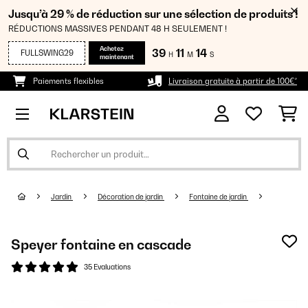
Jusqu’à 29 % de réduction sur une sélection de produits !
RÉDUCTIONS MASSIVES PENDANT 48 H SEULEMENT !
Achetez
39
11
14
FULLSWING29
H
M
S
maintenant
Paiements flexibles
Livraison gratuite à partir de 100€*
Jardin
Décoration de jardin
Fontaine de jardin
Speyer fontaine en cascade
35 Evaluations