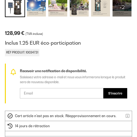
+2
128,99 €
(TVA incluse)
Inclus
1.25
EUR
éco-participation
RÉF PRODUIT: 10034731
Recevoir une notification de disponibilité.
Saisissez votre adresse e-mail et nous vous informerons lorsque le produit
sera de nouveau disponible.
S'inscrire
Cert article n'est pas en stock. Réapprovisonnement en cours.
14 jours de rétraction