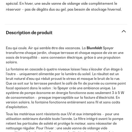
spécial. En hiver, une seule vanne de vidange vide complètement le
réservoir – pas de dégâts dus au gel, pas besoin de stockage hivernal.
Description de produit
Eau qui coule. Air qui semble être des vacances. La
Blumfeldt
Speyer
transforme chaque jardin, chaque terrasse et chaque espace de vie en une
oasis de tranquillité – sans connexion électrique, grâce à une propulsion
solaire.
La fontaine en cascade à quatre niveaux laisse l'eau s'écouler d'un étage à
l'autre – uniquement alimentée par la lumière du soleil. Le résultat est un
bruit naturel d'eau qui réduit prouvé le stress et masque le bruit de la rue.
Que ce soit sur la terrasse pendant le café de fin de journée ou comme point
focal apaisant dans le salon : la Speyer crée une ambiance unique. Le
système de pompe économe en énergie fonctionne avec seulement 3 à 5 W
de consommation – presque imperceptible sur la facture d'électricité. En
version solaire, la fontaine fonctionne entièrement sans fil et sans coûts
d'exploitation.
Tous les matériaux sont résistants aux UV et aux intempéries – pour une
utilisation extérieure durable toute l'année. Le filtre intégré avant la pompe
retient les particules de saleté et protège le moteur, sans nécessiter de
nettoyage régulier. Pour l'hiver : une seule vanne de vidange vide