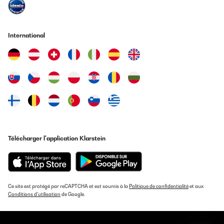
26/04/2023
Optisch sehr schön. Habe ihn etwas erhöht gestellt, so kommt er
von allen Seiten gut zur Geltung. Trotz wenig Sonne plätschert er
munter vor sich hin. Sehr zu empfehlen
International
Amazon-Benutzer
Traduire
AVIS VÉRIFIÉ
25/09/2022
Almost fully assembled on delivery, small foot print and nice
addition to my outside space. Please allow about a week for the
battery to fully charge to get the full 5 hour run time when the
Télécharger l'application Klarstein
solar panel is not in sunlight. (This is not mentioned in the
supplied info)
Amazon user
Traduire
Ce site est protégé par reCAPTCHA et est soumis à la
Politique de confidentialité
et aux
Conditions d'utilisation
de Google.
AVIS VÉRIFIÉ
23/07/2022