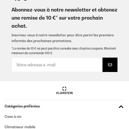
tres joli rendu et contrairement a ce que l'on peut lire la pompe
fonctionne bien il suffit de l'amorcer
Abonnez-vous à notre newsletter et obtenez
une remise de 10 €* sur votre prochain
Utilisateur d'Amazon
achat.
Traduire
Inscrivez-vous à notre newsletter pour être parmi les premiers
informés des prochaines promotions.
AVIS VÉRIFIÉ
15/06/2024
*La remise de 10 € ne peut pas être cumulée avec d’autres coupons. Montant
minimum de commande 100 €.
Wir sind sehr begeistert von dem Brunnen. Selbst an bewölkten
Tagen funktioniert er (nicht so kräftig wie bei Sonne, aber
ausreichend). Er sieht toll aus und das Kabel ist richtig lang,
sodass man für das Solarmodul ohne Probleme einen geeigneten
Platz finden kann.
Amazon-Benutzer
Traduire
Catégories préférées
AVIS VÉRIFIÉ
29/04/2024
Cave à vin
Würde ich immer wieder verschenken.
Climatiseur mobile