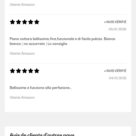
Utente Amazon
AVIS VÉRIFIÉ
05/01/2026
Piano cottura bellissimo,fine,funzionale e di facile pulizia. Bianco
bianco ( no azzurrato ) Lo consiglio
Utente Amazon
AVIS VÉRIFIÉ
04/10/2025
Bellissima e funziona alla perfezione…
Utente Amazon
Avis de clients d'autres pays