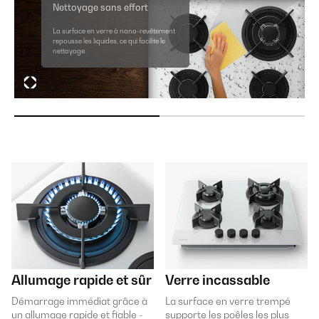
Nettoyage sans effort
La surface en verre à nano-revêtement
repousse les liquides, ce qui facilite le
nettoyage.
Allumage rapide et sûr
Verre incassable
Démarrage immédiat grâce à
La surface en verre trempé
un allumage rapide et fiable -
supporte les poêles les plus