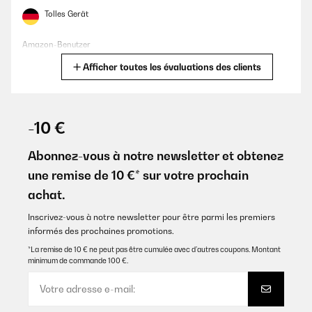
Tolles Gerät
Amazon-Benutzer
Afficher toutes les évaluations des clients
Traduire
AVIS VÉRIFIÉ
23/09/2025
-10 €
Bu fiyata boyle kaliteli bir ürün daha yok, çok memnunum.
Abonnez-vous à notre newsletter et obtenez
Amazon-Benutzer
une remise de 10 €* sur votre prochain
achat.
Traduire
Inscrivez-vous à notre newsletter pour être parmi les premiers
AVIS VÉRIFIÉ
informés des prochaines promotions.
23/09/2025
*La remise de 10 € ne peut pas être cumulée avec d’autres coupons. Montant
minimum de commande 100 €.
Vielen Dank ya ich habe genommen
Amazon-Benutzer