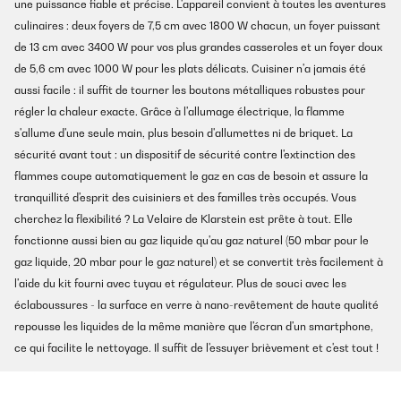
une puissance fiable et précise. L'appareil convient à toutes les aventures
culinaires : deux foyers de 7,5 cm avec 1800 W chacun, un foyer puissant
de 13 cm avec 3400 W pour vos plus grandes casseroles et un foyer doux
de 5,6 cm avec 1000 W pour les plats délicats. Cuisiner n'a jamais été
aussi facile : il suffit de tourner les boutons métalliques robustes pour
régler la chaleur exacte. Grâce à l'allumage électrique, la flamme
s'allume d'une seule main, plus besoin d'allumettes ni de briquet. La
sécurité avant tout : un dispositif de sécurité contre l'extinction des
flammes coupe automatiquement le gaz en cas de besoin et assure la
tranquillité d'esprit des cuisiniers et des familles très occupés. Vous
cherchez la flexibilité ? La Velaire de Klarstein est prête à tout. Elle
fonctionne aussi bien au gaz liquide qu'au gaz naturel (50 mbar pour le
gaz liquide, 20 mbar pour le gaz naturel) et se convertit très facilement à
l'aide du kit fourni avec tuyau et régulateur. Plus de souci avec les
éclaboussures - la surface en verre à nano-revêtement de haute qualité
repousse les liquides de la même manière que l'écran d'un smartphone,
ce qui facilite le nettoyage. Il suffit de l'essuyer brièvement et c'est tout !