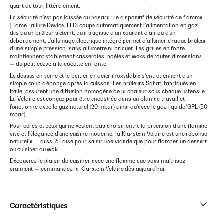
quart de tour, littéralement.
La sécurité n'est pas laissée au hasard : le dispositif de sécurité de flamme
(Flame Failure Device, FFD) coupe automatiquement l'alimentation en gaz
dès qu'un brûleur s'éteint, qu'il s'agisse d'un courant d'air ou d'un
débordement. L'allumage électrique intégré permet d'allumer chaque brûleur
d'une simple pression, sans allumette ni briquet. Les grilles en fonte
maintiennent stablement casseroles, poêles et woks de toutes dimensions
— du petit cezve à la cocotte en fonte.
Le dessus en verre et le boîtier en acier inoxydable s'entretiennent d'un
simple coup d'éponge après la cuisson. Les brûleurs Sabaf, fabriqués en
Italie, assurent une diffusion homogène de la chaleur sous chaque ustensile.
La Velaire est conçue pour être encastrée dans un plan de travail et
fonctionne avec le gaz naturel (20 mbar) ainsi qu'avec le gaz liquide/GPL (50
mbar).
Pour celles et ceux qui ne veulent pas choisir entre la précision d'une flamme
vive et l'élégance d'une cuisine moderne, la Klarstein Velaire est une réponse
naturelle — aussi à l'aise pour saisir une viande que pour flamber un dessert
ou cuisiner au wok.
Découvrez le plaisir de cuisiner avec une flamme que vous maîtrisez
vraiment — commandez la Klarstein Velaire dès aujourd'hui.
Caractéristiques