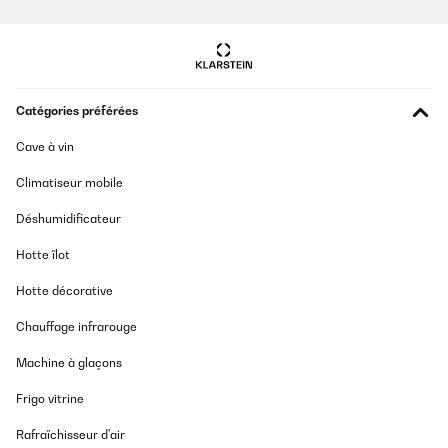
Traduire
AVIS VÉRIFIÉ
09/09/2025
Catégories préférées
Perfect
Cave à vin
Amazon user
Climatiseur mobile
Traduire
Déshumidificateur
AVIS VÉRIFIÉ
Hotte îlot
08/09/2025
Hotte décorative
Alles wie beschrieben, gute Qualität!
Chauffage infrarouge
Amazon-Benutzer
Machine à glaçons
Traduire
Frigo vitrine
Rafraîchisseur d'air