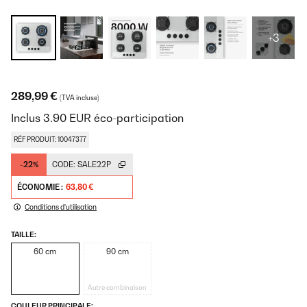
+3
289,99 €
(TVA incluse)
Inclus
3.90
EUR
éco-participation
RÉF PRODUIT: 10047377
-22%
CODE:
SALE22P
ÉCONOMIE :
63,80 €
Conditions d'utilisation
TAILLE:
60 cm
90 cm
Autre combinaison
COULEUR PRINCIPALE: