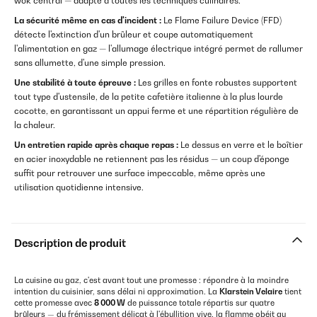
wok central — adapté à toutes les techniques culinaires.
La sécurité même en cas d'incident :
Le Flame Failure Device (FFD)
détecte l'extinction d'un brûleur et coupe automatiquement
l'alimentation en gaz — l'allumage électrique intégré permet de rallumer
sans allumette, d'une simple pression.
Une stabilité à toute épreuve :
Les grilles en fonte robustes supportent
tout type d'ustensile, de la petite cafetière italienne à la plus lourde
cocotte, en garantissant un appui ferme et une répartition régulière de
la chaleur.
Un entretien rapide après chaque repas :
Le dessus en verre et le boîtier
en acier inoxydable ne retiennent pas les résidus — un coup d'éponge
suffit pour retrouver une surface impeccable, même après une
utilisation quotidienne intensive.
Description de produit
La cuisine au gaz, c'est avant tout une promesse : répondre à la moindre
intention du cuisinier, sans délai ni approximation. La
Klarstein Velaire
tient
cette promesse avec
8 000 W
de puissance totale répartis sur quatre
brûleurs — du frémissement délicat à l'ébullition vive, la flamme obéit au