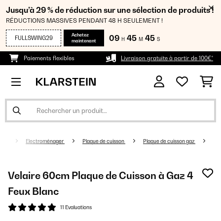
Jusqu’à 29 % de réduction sur une sélection de produits !
RÉDUCTIONS MASSIVES PENDANT 48 H SEULEMENT !
Achetez
09
45
44
FULLSWING29
H
M
S
maintenant
Paiements flexibles
Livraison gratuite à partir de 100€*
Electroménager
Plaque de cuisson
Plaque de cuisson gaz
Velaire 60cm Plaque de Cuisson à Gaz 4
Feux Blanc
11 Evaluations