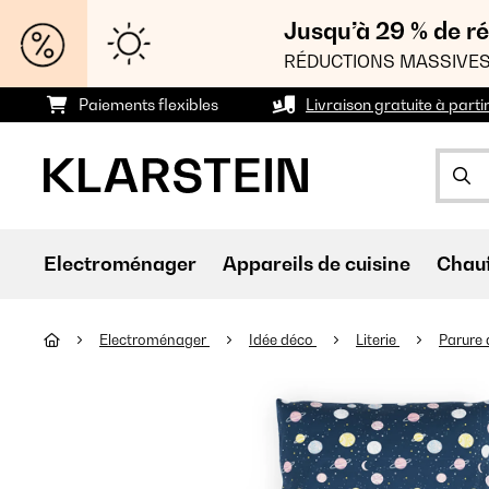
Jusqu’à 29 % de ré
RÉDUCTIONS MASSIVES
Paiements flexibles
Livraison gratuite à parti
Electroménager
Appareils de cuisine
Chau
Electroménager
Idée déco
Literie
Parure 