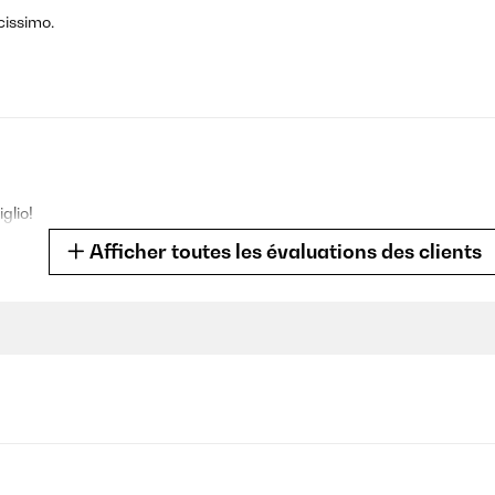
cissimo.
glio!
Afficher toutes les évaluations des clients
iamo fatta tagliare a metà