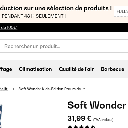
duction sur une sélection de produits !
FULL
 PENDANT 48 H SEULEMENT !
r de 100€*
ffage
Climatisation
Qualité de l'air
Barbecue
de lit
Soft Wonder Kids-Edition Parure de lit
Soft Wonder K
31,99 €
(TVA incluse)