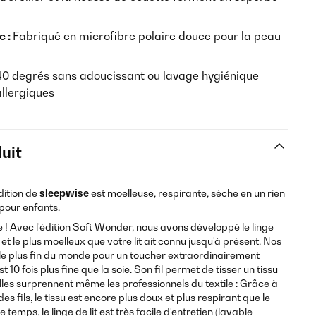
e :
Fabriqué en microfibre polaire douce pour la peau
0 degrés sans adoucissant ou lavage hygiénique
allergiques
uit
ition de
sleepwise
est moelleuse, respirante, sèche en un rien
pour enfants.
e ! Avec l'édition Soft Wonder, nous avons développé le linge
x et le plus moelleux que votre lit ait connu jusqu'à présent. Nos
fil le plus fin du monde pour un toucher extraordinairement
 10 fois plus fine que la soie. Son fil permet de tisser un tissu
lles surprennent même les professionnels du textile : Grâce à
 fils, le tissu est encore plus doux et plus respirant que le
emps, le linge de lit est très facile d'entretien (lavable