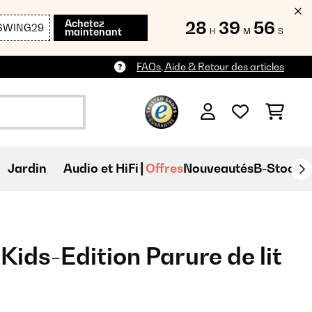
Achetez
28
39
54
SWING29
maintenant
H
M
S
FAQs, Aide & Retour des articles
Jardin
Audio et HiFi
Offres
Nouveautés
B-Stock
ids-Edition Parure de lit