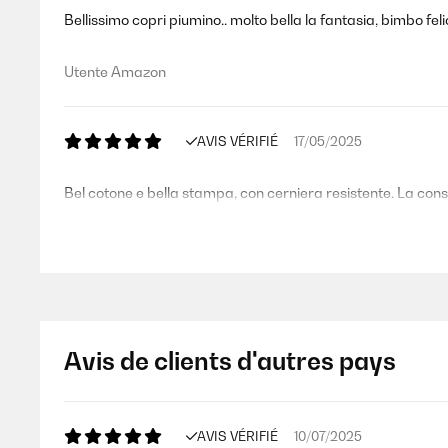
Bellissimo copri piumino.. molto bella la fantasia, bimbo feli
Utente Amazon
AVIS VÉRIFIÉ
17/05/2025
Bel cotone e bella stampa, con cerniera resistente. La consi
Utente Amazon
AVIS VÉRIFIÉ
27/02/2024
Avis de clients d'autres pays
Molto carino a buon prezzo! federa molto grande ma l’abb
Utente Amazon
AVIS VÉRIFIÉ
10/07/2025