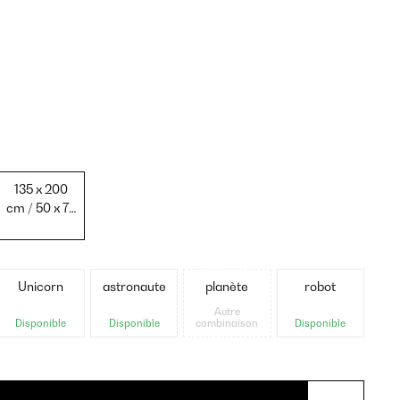
135 x 200
cm / 50 x 75
cm
Unicorn
astronaute
planète
robot
Autre
Disponible
Disponible
combinaison
Disponible