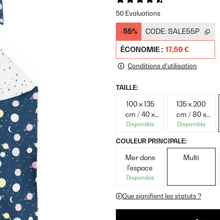
50 Evaluations
-55%
CODE:
SALE55P
ÉCONOMIE :
17,59 €
Conditions d'utilisation
TAILLE:
100 x 135
135 x 200
cm / 40 x
cm / 80 x
60 cm
80 cm
Disponible
Disponible
COULEUR PRINCIPALE:
Mer dans
Multi
l'espace
Disponible
Que signifient les statuts ?