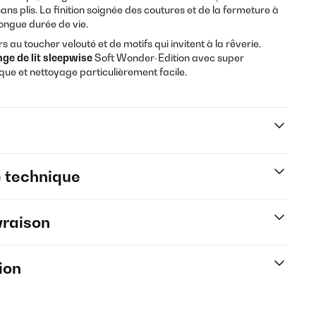
ans plis. La finition soignée des coutures et de la fermeture à
longue durée de vie.
rs au toucher velouté et de motifs qui invitent à la rêverie.
nge de lit
sleepwise
Soft Wonder-Edition avec super
ique et nettoyage particulièrement facile.
e technique
vraison
ion