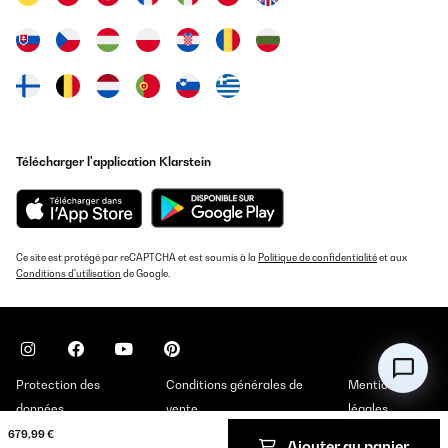
Télécharger l'application Klarstein
Ce site est protégé par reCAPTCHA et est soumis à la
Politique de confidentialité
et aux
Conditions d'utilisation
de Google.
Protection des
Conditions générales de
Mentions
données
vente
légales
679,99 €
Ajouter au panier