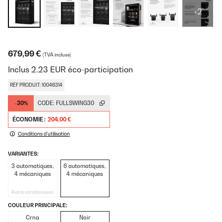
+2
679,99 €
(TVA incluse)
Inclus
2.23
EUR
éco-participation
RÉF PRODUIT: 10046314
-30%
CODE:
FULLSWING30
ÉCONOMIE :
204,00 €
Conditions d'utilisation
VARIANTES:
3 automatiques,
6 automatiques,
4 mécaniques
4 mécaniques
Autre combinaison
COULEUR PRINCIPALE:
Crna
Noir