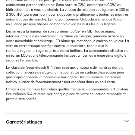
l'impulsion naturelle du port grâce à des programmes de rotation
entièrement personnalisables. Sens horaire (CW), antihoraire (CCW) ou
bidirectionnel : à vous de choisir. La vitesse de rotation se règle entre 300 et
2 300 TPJ (tours par jour), pour s'adapter à pratiquement toutes les montres
automatiques du marché. Le moteur japonais Mabuchi n'émet que 10 dB —
un silence presque absolu, compatible avec les nuits les plus légères.
L'écrin est à la hauteur de son contenu : boîtier en MDF laqué piano,
intérieur habillé d'un revêtement imitation cuir vegan, panneau arrière en
acier inoxydable et éclairage LED blanc qui met chaque cadran en valeur. La
vitre en verre trempé protège contre la poussière, tandis que le
rembourrage anti-rayures préserve les boîtiers. La commande s'effectue via
un écran LCD et une télécommande incluse ; un verrou à empreinte digitale
sécurise l'ensemble.
Le Klarstein SecureTouch 6+4 s'adresse aux amateurs de montres dont la
collection ne cesse de s'agrandir, et constitue un cadeau d'exception pour
quiconque apprécie la mécanique horlogère. Design breveté, matériaux
nobles, silence de fonctionnement : tout est réuni dans un seul écrin.
Offrez à vos montres l'entretien qu'elles méritent — commandez le Klarstein
SecureTouch 6+4 et retrouvez chaque pièce de votre collection remontée et
prête à être portée.
Caractéristiques