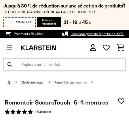
Jusqu’à 30 % de réduction sur une sélection de produits !
RÉDUCTIONS MASSIVES PENDANT 48 H SEULEMENT !
Achetez
21
19
45
FULLSWING30
H
M
S
maintenant
Paiements flexibles
Livraison gratuite à partir de 100€*
Electroménager
Remontoir pour montre
Remontoir SecureTouch | 6+4 montres
1 Evaluation