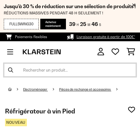
Jusqu’à 30 % de réduction sur une sélection de produits !
RÉDUCTIONS MASSIVES PENDANT 48 H SEULEMENT !
Achetez
39
25
46
FULLSWING30
H
M
S
maintenant
Paiements flexibles
Livraison gratuite à partir de 100€*
Electroménager
Pièces de rechange et accessoires
Réfrigérateur à vin Pied
NOUVEAU