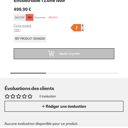
Encastrable 1 Zone Noir
En
499,99 €
62
SALE20P
-20%
Économie :
100,00 €
SA
Fiche produit
Fic
(PDF)
(PD
RÉF PRODUIT: 10046351
RÉ
Ajouter au panier
Évaluations des clients
0 évaluation
Rédiger une évaluation
Aucune évaluation disponible pour ce produit.