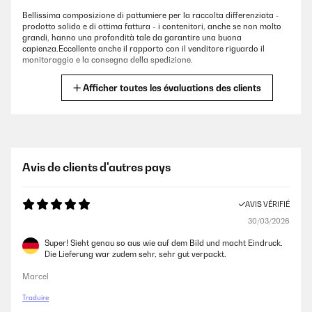
Bellissima composizione di pattumiere per la raccolta differenziata -
prodotto solido e di ottima fattura - i contenitori, anche se non molto
grandi, hanno una profondità tale da garantire una buona
capienza.Eccellente anche il rapporto con il venditore riguardo il
monitoraggio e la consegna della spedizione.
Utente Amazon
Afficher toutes les évaluations des clients
AVIS VÉRIFIÉ
18/06/2025
Bellissima composizione di pattumiere per la raccolta differenziata -
Avis de clients d'autres pays
prodotto solido e di ottima fattura - i contenitori, anche se non molto
grandi, hanno una profondità tale da garantire una buona capienza.
Eccellente anche il rapporto con il venditore riguardo il monitoraggio e
AVIS VÉRIFIÉ
la consegna della spedizione.
30/03/2026
Utente Amazon
Super! Sieht genau so aus wie auf dem Bild und macht Eindruck.
Die Lieferung war zudem sehr, sehr gut verpackt.
AVIS VÉRIFIÉ
Marcel
03/02/2025
Traduire
Bello ma un po’ piccolo