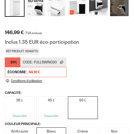
+2
146,99 €
(TVA incluse)
Inclus
1.35
EUR
éco-participation
RÉF PRODUIT: 10046770
-30%
CODE:
FULLSWING30
ÉCONOMIE :
44,10 €
Conditions d'utilisation
CAPACITÉ:
36 L
45 L
50 L
Disponible
Disponible
COULEUR PRINCIPALE:
Anthracite
Blanc
Crème
Noir