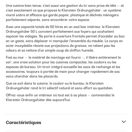
Une cuisine bien tenue, c'est aussi une gestion du tri sans prise de tête — et
c'est exactement ce que propose le Klarstein Ordnungshüter : un système
mural sobre et efficace qui garde papier, plastique et déchets ménagers
parfaitement séparés, sans encombrer votre espace.
Avec une capacité totale de 50 litres en un seul bac intérieur, le Klarstein
Ordnungshüter 50 L convient parfaitement aux foyers qui souhaitent
espacer les vidages. Sa porte à ouverture frontale permet d'accéder au bac
en un geste, sans déplacer ni manipuler l'ensemble du meuble. Le corps en
acier inoxydable résiste aux projections de graisse, ne retient pas les
odeurs et se nettoie d'un simple coup de chiffon humide.
Fixé au mur — le matériel de montage est fourni —, il libère entièrement le
sol : une vraie solution pour les cuisines compactes, les couloirs ou les
espaces de bureau. Un tiroir intégré accueille les sacs de rechange et les
accessoires, toujours à portée de main pour changer rapidement de sac
sans chercher dans les placards.
Que ce soit dans la cuisine, le couloir ou le bureau, le Klarstein
Ordnungshüter rend le tri sélectif naturel et sans effort au quotidien.
Offrez-vous enfin un intérieur où tout est à sa place — commandez le
Klarstein Ordnungshüter dès aujourd'hui.
Caractéristiques