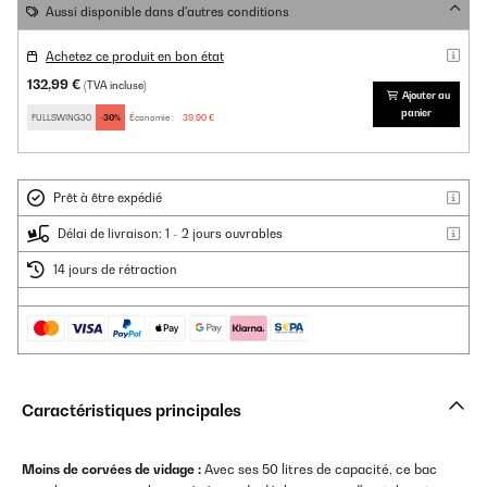
Aussi disponible dans d'autres conditions
Achetez ce produit en bon état
132,99 €
(TVA incluse)
Ajouter au
panier
FULLSWING30
-30%
Économie :
39,90 €
Prêt à être expédié
Délai de livraison: 1 - 2 jours ouvrables
14 jours de rétraction
Caractéristiques principales
Moins de corvées de vidage :
Avec ses 50 litres de capacité, ce bac