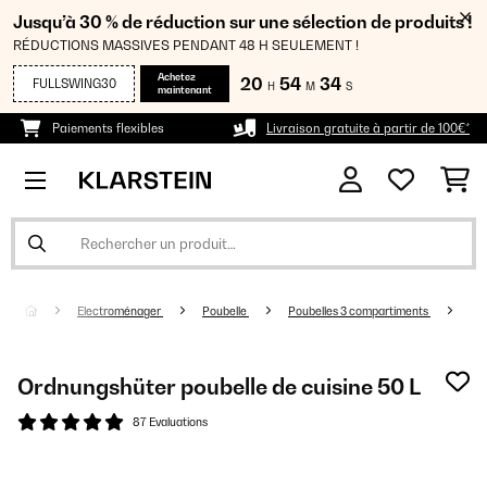
Jusqu’à 30 % de réduction sur une sélection de produits !
RÉDUCTIONS MASSIVES PENDANT 48 H SEULEMENT !
Achetez
20
54
34
FULLSWING30
H
M
S
maintenant
Paiements flexibles
Livraison gratuite à partir de 100€*
Electroménager
Poubelle
Poubelles 3 compartiments
Ordnungshüter poubelle de cuisine 50 L
87 Evaluations