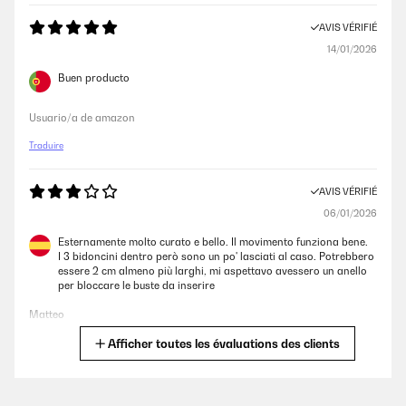
Utente Amazon
AVIS VÉRIFIÉ
14/01/2026
AVIS VÉRIFIÉ
Buen producto
18/01/2025
Usuario/a de amazon
Dunque il prodotto sembra ben fatto e robusto, tutto in lamiera e si
apre e usa bene.Speriamo che duri nel tempo ma adesso non posso
Traduire
dirlo, unica cosa è vero ci sono le dimensioni ma pensavo i cestini
interni più grandi ma questa è una mia rivalutazione che evidentemente
ho fatto in maniera errata in fase di acquisto.Il prodotto rispecchia le
AVIS VÉRIFIÉ
dimensioni dichiarate.
06/01/2026
Utente Amazon
Esternamente molto curato e bello. Il movimento funziona bene.
I 3 bidoncini dentro però sono un po' lasciati al caso. Potrebbero
essere 2 cm almeno più larghi, mi aspettavo avessero un anello
AVIS VÉRIFIÉ
per bloccare le buste da inserire
05/11/2024
Matteo
Molto bene. Ve lo consiglio molto pratico e utile
Afficher toutes les évaluations des clients
Traduire
Utente Amazon
AVIS VÉRIFIÉ