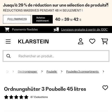
Jusqu’à 29 % de réduction sur une sélection de produits !
RÉDUCTIONS MASSIVES PENDANT 48 H SEULEMENT !
Achetez
40
39
41
FULLSWING29
H
M
S
maintenant
Paiements flexibles
Livraison gratuite à partir de 100€*
Electroménager
Poubelle
Poubelles 3 compartiments
Ordnungshüter 3 Poubelle 45 litres
87 Evaluations