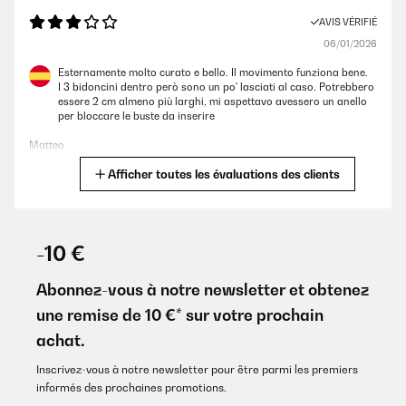
ho fatto in maniera errata in fase di acquisto.Il prodotto rispecchia le
AVIS VÉRIFIÉ
dimensioni dichiarate.
06/01/2026
Utente Amazon
Esternamente molto curato e bello. Il movimento funziona bene.
I 3 bidoncini dentro però sono un po' lasciati al caso. Potrebbero
essere 2 cm almeno più larghi, mi aspettavo avessero un anello
AVIS VÉRIFIÉ
per bloccare le buste da inserire
05/11/2024
Matteo
Molto bene. Ve lo consiglio molto pratico e utile
Afficher toutes les évaluations des clients
Traduire
Utente Amazon
AVIS VÉRIFIÉ
AVIS VÉRIFIÉ
29/12/2025
-10 €
15/04/2024
Stabil und gut verarbeitet. Kann ich weiterempfehlen. Auch die
Verpackung war gut gepolstert, so daß bei normalem Transport
Abonnez-vous à notre newsletter et obtenez
DEVO DIRE CHE E' MOLTO BELLO, CAPIENTE E FACILE DA USARE PER
keine Beschädigungen zu erwarten sind
LA SOSTITUZIONE DEI SACCHETTI. L'UNICA COSA CHE MANCA,
une remise de 10 €* sur votre prochain
SAREBBERO DEI PICCOLI TAPPI IN GOMMA PER ATTUTIRNE LA
Amazon-Benutzer
CHIUSURA E ALLORA SAREBBE IL TOP.
achat.
Traduire
Utente Amazon
Inscrivez-vous à notre newsletter pour être parmi les premiers
informés des prochaines promotions.
AVIS VÉRIFIÉ