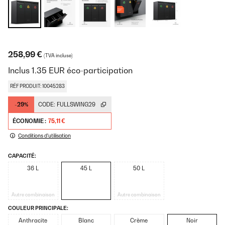
258,99 €
(TVA incluse)
Inclus
1.35
EUR
éco-participation
RÉF PRODUIT: 10045283
-29%
CODE:
FULLSWING29
ÉCONOMIE :
75,11 €
Conditions d'utilisation
CAPACITÉ:
36 L
45 L
50 L
Autre combinaison
Autre combinaison
COULEUR PRINCIPALE:
Anthracite
Blanc
Crème
Noir