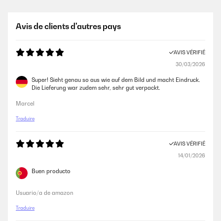
18/06/2025
Bellissima composizione di pattumiere per la raccolta differenziata -
Avis de clients d'autres pays
prodotto solido e di ottima fattura - i contenitori, anche se non molto
grandi, hanno una profondità tale da garantire una buona capienza.
Eccellente anche il rapporto con il venditore riguardo il monitoraggio e
AVIS VÉRIFIÉ
la consegna della spedizione.
30/03/2026
Utente Amazon
Super! Sieht genau so aus wie auf dem Bild und macht Eindruck.
Die Lieferung war zudem sehr, sehr gut verpackt.
AVIS VÉRIFIÉ
Marcel
03/02/2025
Traduire
Bello ma un po’ piccolo
Utente Amazon
AVIS VÉRIFIÉ
14/01/2026
AVIS VÉRIFIÉ
Buen producto
18/01/2025
Usuario/a de amazon
Dunque il prodotto sembra ben fatto e robusto, tutto in lamiera e si
apre e usa bene.Speriamo che duri nel tempo ma adesso non posso
Traduire
dirlo, unica cosa è vero ci sono le dimensioni ma pensavo i cestini
interni più grandi ma questa è una mia rivalutazione che evidentemente