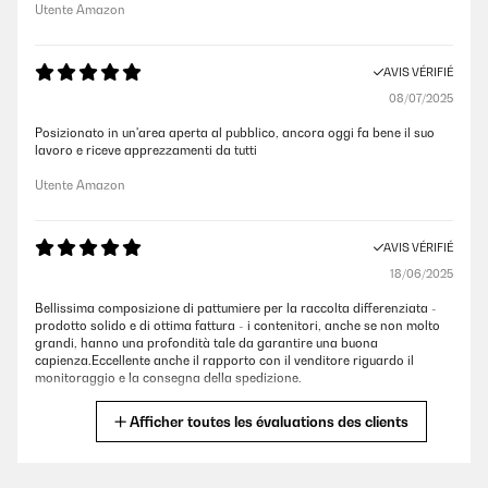
Utente Amazon
AVIS VÉRIFIÉ
08/07/2025
Posizionato in un'area aperta al pubblico, ancora oggi fa bene il suo
lavoro e riceve apprezzamenti da tutti
Utente Amazon
AVIS VÉRIFIÉ
18/06/2025
Bellissima composizione di pattumiere per la raccolta differenziata -
prodotto solido e di ottima fattura - i contenitori, anche se non molto
grandi, hanno una profondità tale da garantire una buona
capienza.Eccellente anche il rapporto con il venditore riguardo il
monitoraggio e la consegna della spedizione.
Utente Amazon
Afficher toutes les évaluations des clients
AVIS VÉRIFIÉ