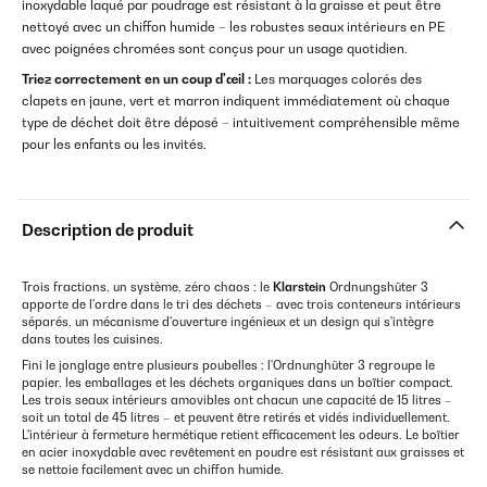
inoxydable laqué par poudrage est résistant à la graisse et peut être
nettoyé avec un chiffon humide – les robustes seaux intérieurs en PE
avec poignées chromées sont conçus pour un usage quotidien.
Triez correctement en un coup d'œil :
Les marquages colorés des
clapets en jaune, vert et marron indiquent immédiatement où chaque
type de déchet doit être déposé – intuitivement compréhensible même
pour les enfants ou les invités.
Description de produit
Trois fractions, un système, zéro chaos : le
Klarstein
Ordnungshüter 3
apporte de l'ordre dans le tri des déchets – avec trois conteneurs intérieurs
séparés, un mécanisme d'ouverture ingénieux et un design qui s'intègre
dans toutes les cuisines.
Fini le jonglage entre plusieurs poubelles : l'Ordnunghüter 3 regroupe le
papier, les emballages et les déchets organiques dans un boîtier compact.
Les trois seaux intérieurs amovibles ont chacun une capacité de 15 litres –
soit un total de 45 litres – et peuvent être retirés et vidés individuellement.
L'intérieur à fermeture hermétique retient efficacement les odeurs. Le boîtier
en acier inoxydable avec revêtement en poudre est résistant aux graisses et
se nettoie facilement avec un chiffon humide.