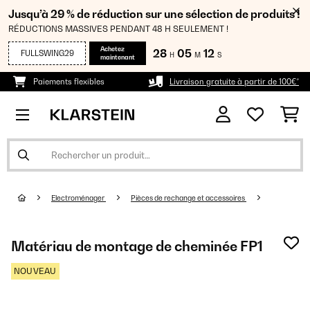
Jusqu’à 29 % de réduction sur une sélection de produits !
RÉDUCTIONS MASSIVES PENDANT 48 H SEULEMENT !
Achetez
28
05
10
FULLSWING29
H
M
S
maintenant
Paiements flexibles
Livraison gratuite à partir de 100€*
Electroménager
Pièces de rechange et accessoires
Matériau de montage de cheminée FP1
NOUVEAU