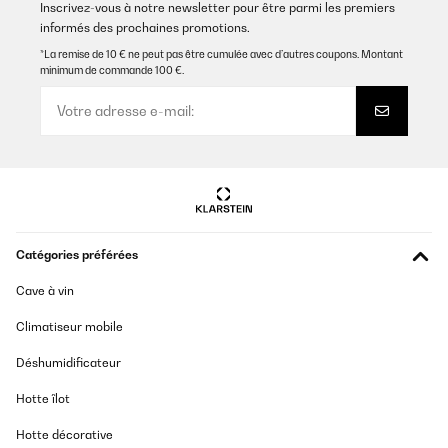
Inscrivez-vous à notre newsletter pour être parmi les premiers
informés des prochaines promotions.
AVIS VÉRIFIÉ
27/12/2025
*La remise de 10 € ne peut pas être cumulée avec d’autres coupons. Montant
minimum de commande 100 €.
Funktioniert Top, super Kommunikation
Amazon-Benutzer
Traduire
AVIS VÉRIFIÉ
07/10/2025
Catégories préférées
The humidor is excellent quality and functions perfectly at a
competitive price.
Cave à vin
Amazon user
Climatiseur mobile
Traduire
Déshumidificateur
AVIS VÉRIFIÉ
Hotte îlot
07/08/2025
Hotte décorative