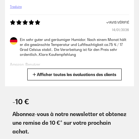
Traduire
AVIS VÉRIFIÉ
14/01/2026
Ein sehr guter und geräumiger Humidor. Nach einem Monat hält
er die gewünschte Temperatur und Luftfeuchtigkeit ca.75 % / 17
Grad Celsius stabil.. Die Verarbeitung ist für den Preis sehr
ordentlich..Klare Kaufempfehlung
Amazon-Benutzer
Afficher toutes les évaluations des clients
Traduire
AVIS VÉRIFIÉ
31/12/2025
-10 €
Cadeau de mon fils pour Noël, super content de cette cave a
cigare. A voir dans le temps comment seront les cigares
Abonnez-vous à notre newsletter et obtenez
une remise de 10 €* sur votre prochain
Utilisateur d'Amazon
achat.
Traduire