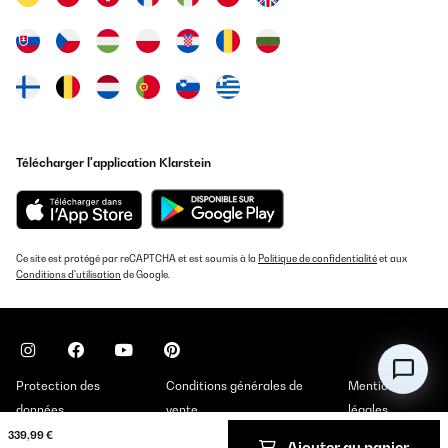
Great looking humidor, good build quality as well.
Amazon user
Traduire
AVIS VÉRIFIÉ
02/07/2025
Télécharger l'application Klarstein
Répond à mes attentes.
Utilisateur d'Amazon
Ce site est protégé par reCAPTCHA et est soumis à la
Politique de confidentialité
et aux
Traduire
Conditions d'utilisation
de Google.
AVIS VÉRIFIÉ
31/12/2024
Mein erster Humidor der problemlos die richtige Luftfeuchtigkeit
Protection des
Conditions générales de
Mentions
erreicht
données
vente
légales
Amazon-Benutzer
339,99 €
Ajouter au panier