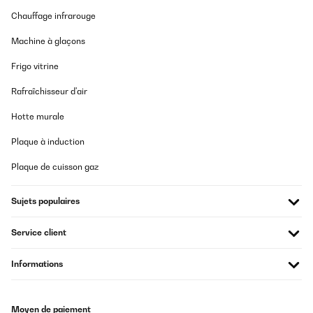
I use it to cure and store my weed. It’s perfekt
Chauffage infrarouge
Amazon user
Machine à glaçons
Traduire
Frigo vitrine
AVIS VÉRIFIÉ
Rafraîchisseur d'air
07/08/2025
Hotte murale
I use it to cure and store my weed. It’s perfekt
Plaque à induction
Amazon user
Plaque de cuisson gaz
Traduire
Sujets populaires
AVIS VÉRIFIÉ
07/08/2025
Service client
I use it to cure and store my weed. It’s perfekt
Informations
Amazon user
Traduire
Moyen de paiement