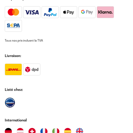
AVIS VÉRIFIÉ
07/08/2025
I use it to cure and store my weed. It’s perfekt
Tous nos prix incluent la TVA
Amazon user
Traduire
Livraison:
AVIS VÉRIFIÉ
13/07/2025
Funktioniert sehr gut, Design auch sehr gut.
Listé chez:
Amazon-Benutzer
Traduire
AVIS VÉRIFIÉ
International
08/07/2025