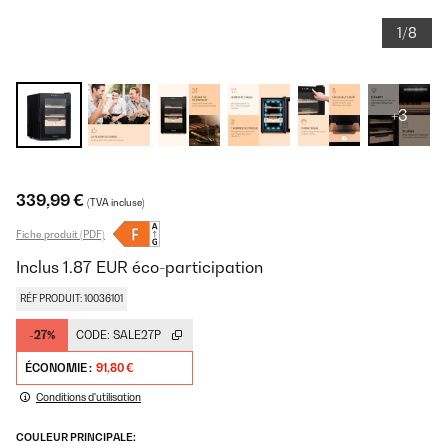
1/8
+3
339,99 €
(TVA incluse)
Fiche produit (PDF)
Inclus
1.87
EUR
éco-participation
RÉF PRODUIT: 10036101
-27%
CODE:
SALE27P
ÉCONOMIE :
91,80 €
Conditions d'utilisation
COULEUR PRINCIPALE: