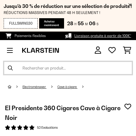
Jusqu’à 30 % de réduction sur une sélection de produits !
RÉDUCTIONS MASSIVES PENDANT 48 H SEULEMENT !
Achetez
28
55
06
FULLSWING30
H
M
S
maintenant
Paiements flexibles
Livraison gratuite à partir de 100€*
Electroménager
Cave à cigare
El Presidente 360 Cigares Cave à Cigare
Noir
52 Evaluations