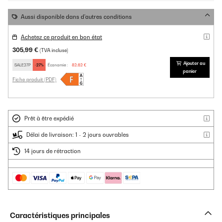
Aussi disponible dans d'autres conditions
Achetez ce produit en bon état
305,99 €
(TVA incluse)
Ajouter au
SALE27P
-27%
Économie :
82,62 €
panier
Fiche produit (PDF)
Prêt à être expédié
Délai de livraison: 1 - 2 jours ouvrables
14 jours de rétraction
Caractéristiques principales