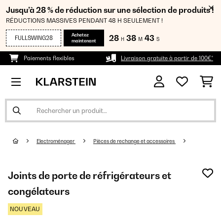
Jusqu’à 28 % de réduction sur une sélection de produits !
RÉDUCTIONS MASSIVES PENDANT 48 H SEULEMENT !
Achetez
28
38
43
FULLSWING28
H
M
S
maintenant
Paiements flexibles
Livraison gratuite à partir de 100€*
Electroménager
Pièces de rechange et accessoires
Joints de porte de réfrigérateurs et
congélateurs
NOUVEAU