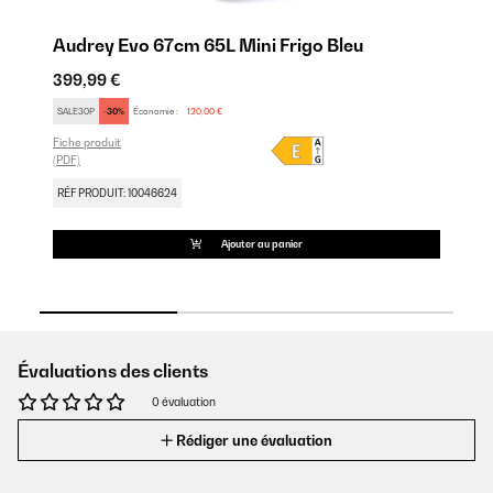
Audrey Evo 67cm 65L Mini Frigo Bleu
A
399,99 €
39
Fic
SALE30P
-30%
Économie :
120,00 €
(PD
Fiche produit
(PDF)
RÉ
RÉF PRODUIT: 10046624
Ajouter au panier
Évaluations des clients
0 évaluation
Rédiger une évaluation