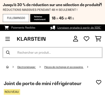
Jusqu’à 30 % de réduction sur une sélection de produits !
RÉDUCTIONS MASSIVES PENDANT 48 H SEULEMENT !
Achetez
18
45
41
FULLSWING30
H
M
S
maintenant
Paiements flexibles
Livraison gratuite à partir de 100€*
Electroménager
Pièces de rechange et accessoires
Joint de porte de mini réfrigérateur
NOUVEAU