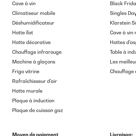
Cave à vin
Black Frid
Climatiseur mobile
Singles Da
Déshumidificateur
Klarstein 
Hotte îlot
Cave à vin 
Hotte décorative
Hottes d'as
Chauffage infrarouge
Table à ind
Machine à glaçons
Les meilleu
Frigo vitrine
Chauffage é
Rafraîchisseur d'air
Hotte murale
Plaque à induction
Plaque de cuisson gaz
Moyen de paiement
Livraison: