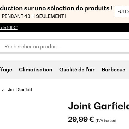
duction sur une sélection de produits !
FULL
 PENDANT 48 H SEULEMENT !
r de 100€*
ffage
Climatisation
Qualité de l'air
Barbecue
Joint Garfield
Joint Garfiel
29,99 €
(TVA incluse)