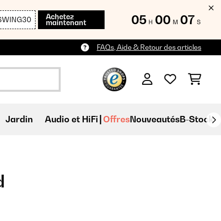
Achetez
05
00
06
SWING30
maintenant
H
M
S
FAQs, Aide & Retour des articles
Jardin
Audio et HiFi
Offres
Nouveautés
B-Stock
d