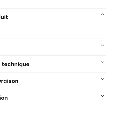
uit
e technique
vraison
ion