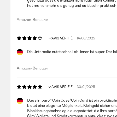
geschützt dass die Münzen nicht raus fallen können. 
hat man eh mehr als genug und es ist sehr praktisch
Bellissimo e utilissimo
Amazon-Benutzer
Utente Amazon
AVIS VÉRIFIÉ
14/06/2025
AVIS VÉRIFIÉ
07/12/2020
Die Unterseite nutzt schnell ab, innen ist super. De
Fatto.per.mettere nel.borsetto.da mettere moneta e ci.sta a
Utente Amazon
Amazon-Benutzer
AVIS VÉRIFIÉ
21/11/2020
AVIS VÉRIFIÉ
30/01/2025
con questo prodotto trasportare gli spiccioli con un portat
Das slimpuro® Coin Case/Coin Card ist ein praktisch
bietet eine elegante Möglichkeit, Kleingeld sicher 
Blockierungstechnologie ausgestattet, die Ihre per
Utente Amazon
Slim Wallets und Kreditkartenetuis entwickelt, was e