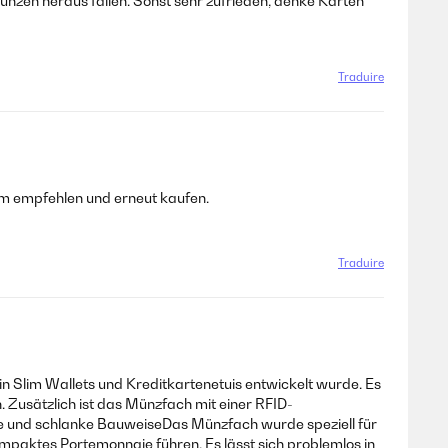
Münzen heraus fallen. Sonst sehr zufrieden, denke Karten
Traduire
dem empfehlen und erneut kaufen.
 quello.4 Stelle
Traduire
in Slim Wallets und Kreditkartenetuis entwickelt wurde. Es
. Zusätzlich ist das Münzfach mit einer RFID-
kte und schlanke BauweiseDas Münzfach wurde speziell für
kompaktes Portemonnaie führen. Es lässt sich problemlos in