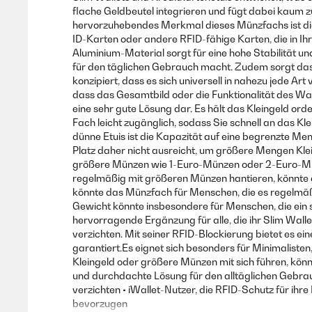
flache Geldbeutel integrieren und fügt dabei kaum zu
hervorzuhebendes Merkmal dieses Münzfachs ist die 
AVIS VÉRIFIÉ
24/08/2020
ID-Karten oder andere RFID-fähige Karten, die in I
Aluminium-Material sorgt für eine hohe Stabilität 
für den täglichen Gebrauch macht. Zudem sorgt das 
Ho comprato questa tessera porta monete per utilizzarlo nel m
konzipiert, dass es sich universell in nahezu jede Ar
circa una settimana di utilizzo va molto fluido e lo trovo 
dass das Gesamtbild oder die Funktionalität des Wall
eine sehr gute Lösung dar. Es hält das Kleingeld o
Utente Amazon
Fach leicht zugänglich, sodass Sie schnell an das K
dünne Etuis ist die Kapazität auf eine begrenzte Meng
Platz daher nicht ausreicht, um größere Mengen Klei
größere Münzen wie 1-Euro-Münzen oder 2-Euro-Münz
AVIS VÉRIFIÉ
09/07/2020
regelmäßig mit größeren Münzen hantieren, könnte d
könnte das Münzfach für Menschen, die es regelmäß
Non è molto pratico ma fa il suo dovere
Gewicht könnte insbesondere für Menschen, die ein 
hervorragende Ergänzung für alle, die ihr Slim Wal
verzichten. Mit seiner RFID-Blockierung bietet es e
Utente Amazon
garantiert.Es eignet sich besonders für Minimalisten,
Kleingeld oder größere Münzen mit sich führen, kön
und durchdachte Lösung für den alltäglichen Gebrauc
verzichten • iWallet-Nutzer, die RFID-Schutz für ih
AVIS VÉRIFIÉ
10/01/2020
bevorzugen