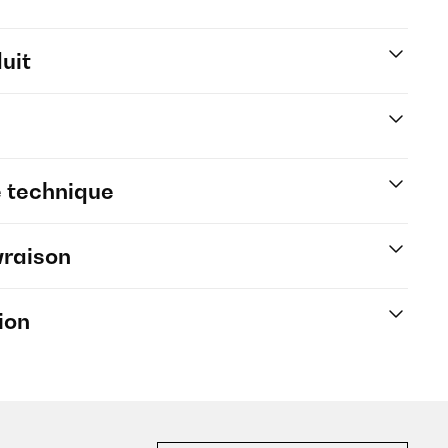
uit
e technique
vraison
ion