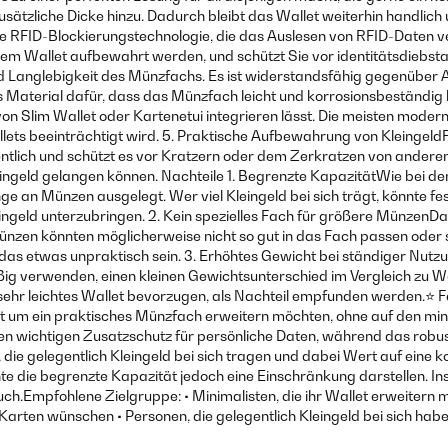
sätzliche Dicke hinzu. Dadurch bleibt das Wallet weiterhin handlich
RFID-Blockierungstechnologie, die das Auslesen von RFID-Daten verhi
hrem Wallet aufbewahrt werden, und schützt Sie vor identitätsdiebs
und Langlebigkeit des Münzfachs. Es ist widerstandsfähig gegenüber
Material dafür, dass das Münzfach leicht und korrosionsbeständig b
io iclip, all'inizio l'ho odiato faceva molto attrito con le tessere e 
t von Slim Wallet oder Kartenetui integrieren lässt. Die meisten moder
fondamentale per avere tasche vuote da quelle 4 5 monete che si hanno
ets beeinträchtigt wird. 5. Praktische Aufbewahrung von KleingeldFür 
rdentlich und schützt es vor Kratzern oder dem Zerkratzen von ander
leingeld gelangen können. Nachteile 1. Begrenzte KapazitätWie bei de
e an Münzen ausgelegt. Wer viel Kleingeld bei sich trägt, könnte fest
ngeld unterzubringen. 2. Kein spezielles Fach für größere MünzenDa
en könnten möglicherweise nicht so gut in das Fach passen oder s
as etwas unpraktisch sein. 3. Erhöhtes Gewicht bei ständiger Nutz
ig verwenden, einen kleinen Gewichtsunterschied im Vergleich zu W
sehr leichtes Wallet bevorzugen, als Nachteil empfunden werden.⭐ Fa
let um ein praktisches Münzfach erweitern möchten, ohne auf den mi
inen wichtigen Zusatzschutz für persönliche Daten, während das robu
 die gelegentlich Kleingeld bei sich tragen und dabei Wert auf eine k
nte die begrenzte Kapazität jedoch eine Einschränkung darstellen. I
h.Empfohlene Zielgruppe: • Minimalisten, die ihr Wallet erweitern m
re Karten wünschen • Personen, die gelegentlich Kleingeld bei sich 