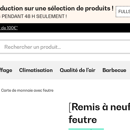
duction sur une sélection de produits !
FULL
 PENDANT 48 H SEULEMENT !
r de 100€*
ffage
Climatisation
Qualité de l'air
Barbecue
Carte de monnaie avec feutre
[Remis à neu
feutre