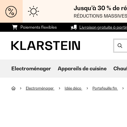
Jusqu’à 30 % de ré
RÉDUCTIONS MASSIVES
Paiements flexibles
Livraison gratuite à parti
Electroménager
Appareils de cuisine
Chau
Electroménager
Idée déco
Portefeuille fin