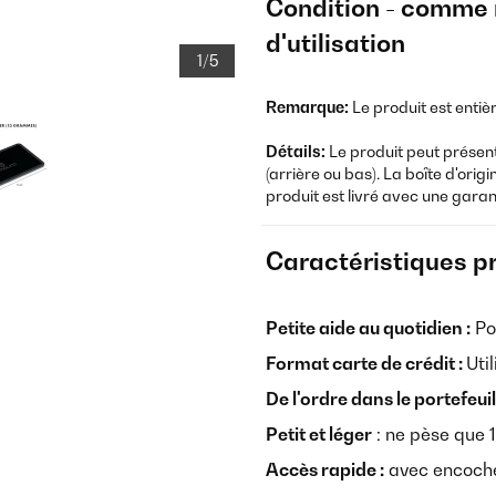
Condition - comme 
d'utilisation
1/5
Remarque:
Le produit est entiè
Détails:
Le produit peut présen
(arrière ou bas). La boîte d'or
produit est livré avec une garan
Caractéristiques p
Petite aide au quotidien :
Po
Format carte de crédit :
Uti
De l'ordre dans le portefeuill
Petit et léger
: ne pèse que
Accès rapide :
avec encoch