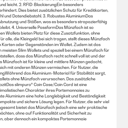
 und leicht. 2. RFID-BlockierungEin besonders
ndert. Dies bietet zusätzlichen Schutz für Kreditkarten,
tahl und Datendiebstahl. 3. Robustes AluminiumDas
 Abnutzung und Stößen, was es besonders strapazierfähig
leibt. 4. Universelle PassformDas Münzfach ist so
le carte circa 6 che avevo nell'iclip ma dopo qualche giorno
nen Wallets bieten Platz für diese Zusatzfunktion, ohne
 spesso in tasca!!
alle, die Kleingeld bei sich tragen, stellt dieses Münzfach
en Karten oder Gegenständen im Wallet. Zudem ist das
n meisten Slim Wallets und speziell bei einem Münzfach für
stellen, dass das Münzfach recht schnell voll ist und der
s Münzfach ist für kleine und mittlere Münzen gedacht,
ich mit anderen Münzen vermischen. Für Nutzer, die
ungWährend das Aluminium-Material für Stabilität sorgt,
allets ohne Münzfach verursachen. Das zusätzliche
zitDas slimpuro® Coin Case/Coin Card ist eine
nimalistischen Charakter ihres Portemonnaies zu
ste Aluminium eine hohe Langlebigkeit und Beständigkeit
ompakte und sichere Lösung legen. Für Nutzer, die sehr viel
nsgesamt bietet das Münzfach jedoch eine sehr praktische
öchten, ohne auf Funktionalität und Sicherheit zu
haben, aber dennoch ein kompaktes Portemonnaie