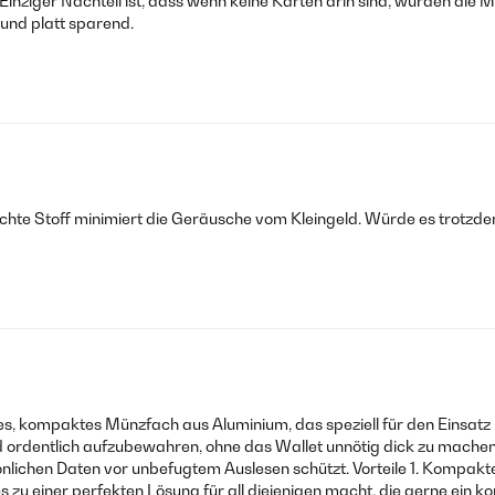
Einziger Nachteil ist, dass wenn keine Karten drin sind, würden die 
 und platt sparend.
r leichte Stoff minimiert die Geräusche vom Kleingeld. Würde es trotz
nche. non cadono.fuori.al.uso.normale perfetto. Prezzo un po.alto.per
essere non è più un problema. Ottimo.
es, kompaktes Münzfach aus Aluminium, das speziell für den Einsatz 
und ordentlich aufzubewahren, ohne das Wallet unnötig dick zu machen
sönlichen Daten vor unbefugtem Auslesen schützt. Vorteile 1. Kompa
s zu einer perfekten Lösung für all diejenigen macht, die gerne ein 