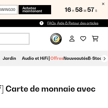
Achetez
16
58
55
SWING30
maintenant
H
M
S
FAQs, Aide & Retour des articles
Jardin
Audio et HiFi
Offres
Nouveautés
B-Stock
f] Carte de monnaie avec