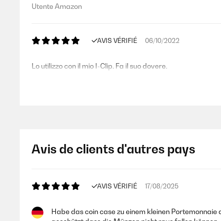
Utente Amazon
AVIS VÉRIFIÉ
06/10/2022
Lo utilizzo con il mio I-Clip. Fa il suo dovere.
Utente Amazon
AVIS VÉRIFIÉ
22/04/2022
Avis de clients d'autres pays
È il portamonete più comodo che abbia mai provato...solido
Utente Amazon
AVIS VÉRIFIÉ
17/08/2025
Habe das coin case zu einem kleinen Portemonnaie a
AVIS VÉRIFIÉ
24/02/2021