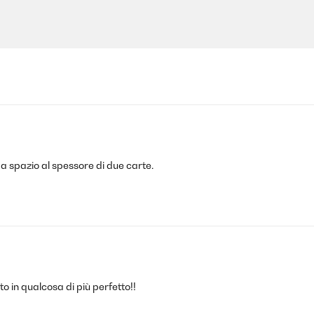
a spazio al spessore di due carte.
to in qualcosa di più perfetto!!