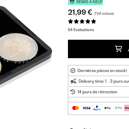
REMIS À NEUF
21,99 €
(TVA incluse)
54 Evaluations
Dernières pièces en stock!
Delivery time: 1 - 3 jours o
14 jours de rétraction