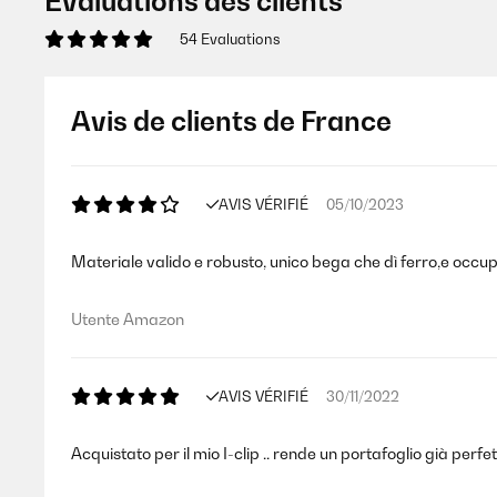
Évaluations des clients
54 Evaluations
Avis de clients de France
AVIS VÉRIFIÉ
05/10/2023
Materiale valido e robusto, unico bega che dì ferro,e occup
Utente Amazon
AVIS VÉRIFIÉ
30/11/2022
Acquistato per il mio I-clip .. rende un portafoglio già perfet