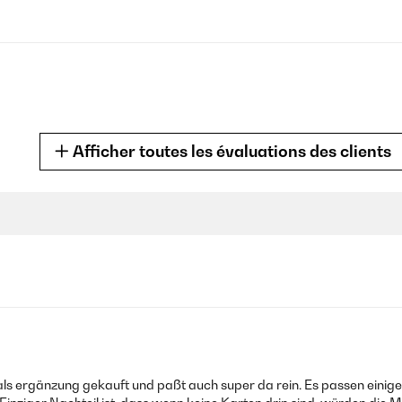
Afficher toutes les évaluations des clients
 e funzionale!
ls ergänzung gekauft und paßt auch super da rein. Es passen einig