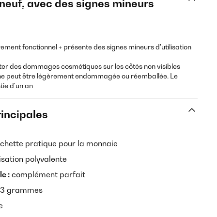
neuf, avec des signes mineurs
rement fonctionnel + présente des signes mineurs d'utilisation
ter des dommages cosmétiques sur les côtés non visibles
igine peut être légèrement endommagée ou réemballée. Le
tie d'un an
rincipales
chette pratique pour la monnaie
lisation polyvalente
e :
complément parfait
 13 grammes
e