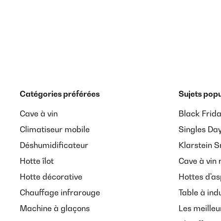
Catégories préférées
Sujets popu
Cave à vin
Black Frid
Climatiseur mobile
Singles Da
Déshumidificateur
Klarstein 
Hotte îlot
Cave à vin 
Hotte décorative
Hottes d'as
Chauffage infrarouge
Table à ind
Machine à glaçons
Les meilleu