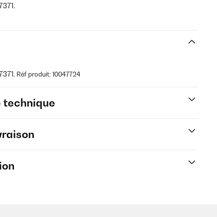
7371.
7371.
Réf produit: 10047724
e technique
vraison
ion