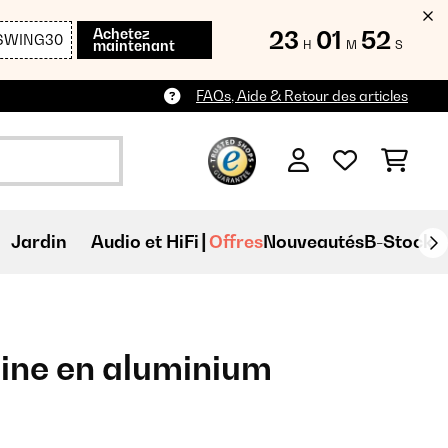
Achetez
23
01
52
SWING30
maintenant
H
M
S
FAQs, Aide & Retour des articles
Jardin
Audio et HiFi
Offres
Nouveautés
B-Stock
sine en aluminium