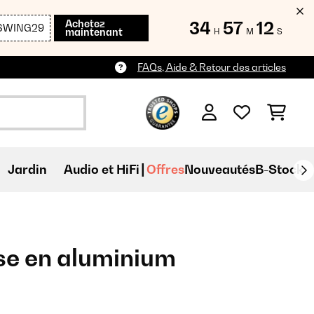
Achetez
34
57
12
SWING29
maintenant
H
M
S
FAQs, Aide & Retour des articles
Jardin
Audio et HiFi
Offres
Nouveautés
B-Stock
sse en aluminium