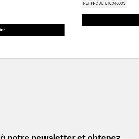
RÉF PRODUIT: 10046603
ier
à notre newsletter et obtenez