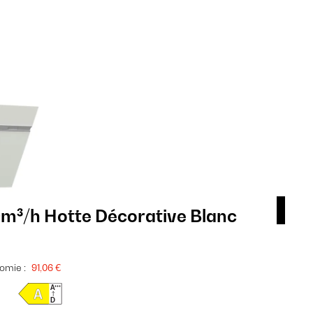
m³/h Hotte Décorative Blanc
Ali
Bl
283
omie :
91,06 €
Fiche pr