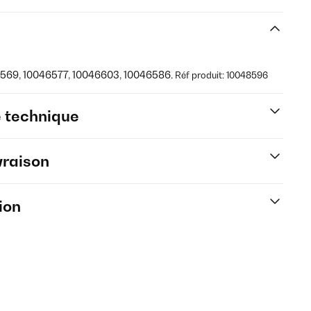
46569, 10046577, 10046603, 10046586.
Réf produit: 10048596
e technique
vraison
ion