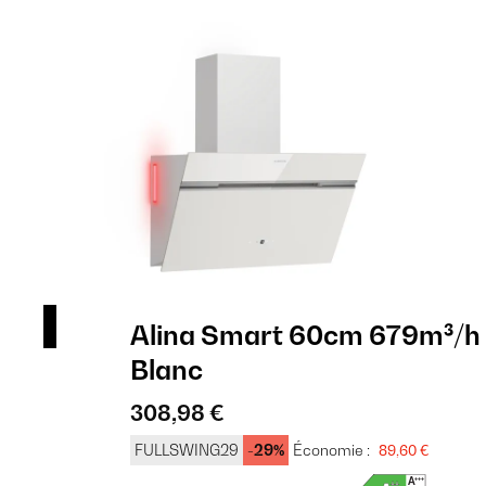
Alina Smart 60cm 679m³/h 
Blanc
308,98 €
FULLSWING29
-29%
Économie :
89,60 €