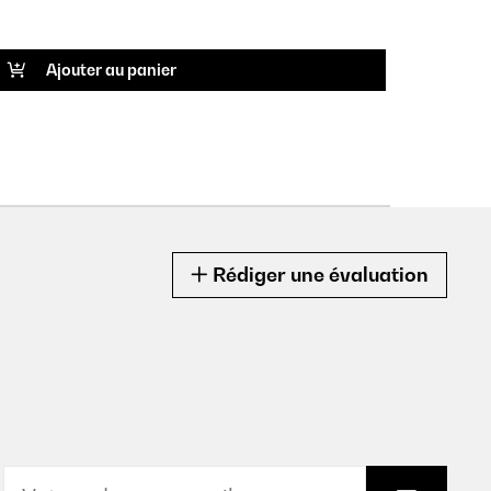
RÉF P
Ajouter au panier
Rédiger une évaluation