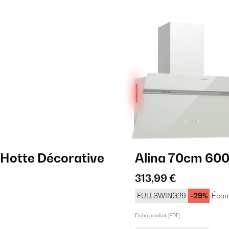
Hotte Décorative
Alina 70cm 600
313,99 €
FULLSWING29
-29%
Écon
Fiche produit (PDF)