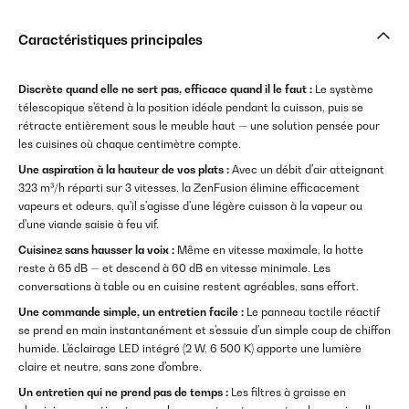
Caractéristiques principales
Discrète quand elle ne sert pas, efficace quand il le faut :
Le système
télescopique s'étend à la position idéale pendant la cuisson, puis se
rétracte entièrement sous le meuble haut — une solution pensée pour
les cuisines où chaque centimètre compte.
Une aspiration à la hauteur de vos plats :
Avec un débit d'air atteignant
323 m³/h réparti sur 3 vitesses, la ZenFusion élimine efficacement
vapeurs et odeurs, qu'il s'agisse d'une légère cuisson à la vapeur ou
d'une viande saisie à feu vif.
Cuisinez sans hausser la voix :
Même en vitesse maximale, la hotte
reste à 65 dB — et descend à 60 dB en vitesse minimale. Les
conversations à table ou en cuisine restent agréables, sans effort.
Une commande simple, un entretien facile :
Le panneau tactile réactif
se prend en main instantanément et s'essuie d'un simple coup de chiffon
humide. L'éclairage LED intégré (2 W, 6 500 K) apporte une lumière
claire et neutre, sans zone d'ombre.
Un entretien qui ne prend pas de temps :
Les filtres à graisse en