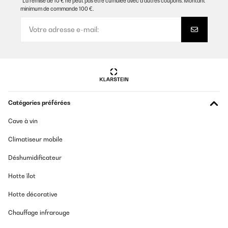
*La remise de 10 € ne peut pas être cumulée avec d’autres coupons. Montant
minimum de commande 100 €.
Catégories préférées
Cave à vin
Climatiseur mobile
Déshumidificateur
Hotte îlot
Hotte décorative
Chauffage infrarouge