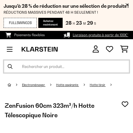
Jusqu’à 28 % de réduction sur une sélection de produits !
RÉDUCTIONS MASSIVES PENDANT 48 H SEULEMENT !
Achetez
28
23
28
FULLSWING28
H
M
S
maintenant
Paiements flexibles
Livraison gratuite à partir de 100€*
Electroménager
Hotte aspirante
Hotte tiroir
ZenFusion 60cm 323m³/h Hotte
Télescopique Noire