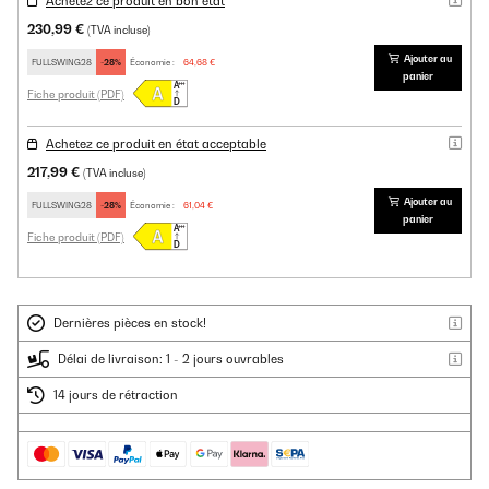
Achetez ce produit en bon état
230,99 €
(TVA incluse)
Ajouter au
FULLSWING28
-28%
Économie :
64,68 €
panier
Fiche produit (PDF)
Achetez ce produit en état acceptable
217,99 €
(TVA incluse)
Ajouter au
FULLSWING28
-28%
Économie :
61,04 €
panier
Fiche produit (PDF)
Dernières pièces en stock!
Délai de livraison: 1 - 2 jours ouvrables
14 jours de rétraction