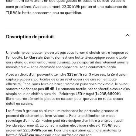
aluminium se retirent en quelques gestes et passent au lave-vaisselle
sans problème. Avec seulement 22,30 kWh par an et une puissance de
71,5 W, la hotte consomme peu au quotidien.
Description de produit
Une cuisine compacte ne devrait pas vous forcer à choisir entre l'espace et
l'efficacité. Le
Klarstein ZenFusion
est une hotte télescopique escamotable
qui s'étend au moment où vous cuisinez, puis disparaît discrètement sous le
meuble haut — sans cheminée encombrante, sans centimètre perdu.
Avec un débit d'air pouvant atteindre
323 m³/h
sur 3 vitesses, la ZenFusion
capture vapeurs, particules de graisse et odeurs de cuisson en toute
efficacité. Et ce, sans faire de bruit : même en puissance maximale, le niveau
sonore ne dépasse pas
65 dB
. Le panneau tactile, net et réactif, s'essuie d'un
simple coup de chiffon humide. L'éclairage
LED intégré (1 × 2 W, 6 500 K)
illumine précisément la plaque de cuisson pour que vous ne ratiez aucun
détail en cuisine.
Les filtres à graisse en aluminium retiennent les particules grasses et
passent directement au lave-vaisselle. Pour une utilisation en mode
recyclage d'air, la ZenFusion peut être équipée d'un filtre à charbon actif
(vendu séparément). La consommation électrique s'élève à
71,5 W
, soit
seulement
22,30 kWh par an
. Pour une aspiration optimale, installez la
hotte à
65–75 cm
au-dessus de la surface de cuisson.