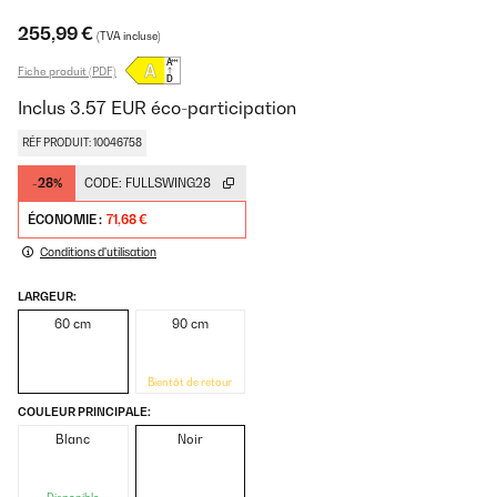
255,99 €
(TVA incluse)
Fiche produit (PDF)
Inclus
3.57
EUR
éco-participation
RÉF PRODUIT: 10046758
-28%
CODE:
FULLSWING28
ÉCONOMIE :
71,68 €
Conditions d'utilisation
LARGEUR:
60 cm
90 cm
Bientôt de retour
COULEUR PRINCIPALE:
Blanc
Noir