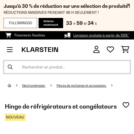
Jusqu’à 30 % de réduction sur une sélection de produits !
RÉDUCTIONS MASSIVES PENDANT 48 H SEULEMENT !
Achetez
33
59
34
FULLSWING30
H
M
S
maintenant
Paiements flexibles
Livraison gratuite à partir de 100€*
Electroménager
Pièces de rechange et accessoires
Hinge de réfrigérateurs et congélateurs
NOUVEAU