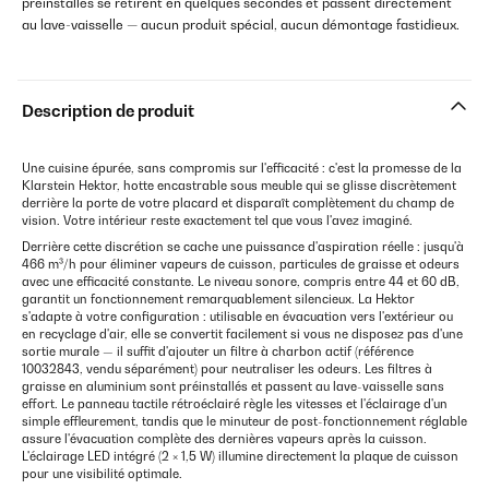
préinstallés se retirent en quelques secondes et passent directement
au lave-vaisselle — aucun produit spécial, aucun démontage fastidieux.
Description de produit
Une cuisine épurée, sans compromis sur l'efficacité : c'est la promesse de la
Klarstein Hektor, hotte encastrable sous meuble qui se glisse discrètement
derrière la porte de votre placard et disparaît complètement du champ de
vision. Votre intérieur reste exactement tel que vous l'avez imaginé.
Derrière cette discrétion se cache une puissance d'aspiration réelle : jusqu'à
466 m³/h pour éliminer vapeurs de cuisson, particules de graisse et odeurs
avec une efficacité constante. Le niveau sonore, compris entre 44 et 60 dB,
garantit un fonctionnement remarquablement silencieux. La Hektor
s'adapte à votre configuration : utilisable en évacuation vers l'extérieur ou
en recyclage d'air, elle se convertit facilement si vous ne disposez pas d'une
sortie murale — il suffit d'ajouter un filtre à charbon actif (référence
10032843, vendu séparément) pour neutraliser les odeurs. Les filtres à
graisse en aluminium sont préinstallés et passent au lave-vaisselle sans
effort. Le panneau tactile rétroéclairé règle les vitesses et l'éclairage d'un
simple effleurement, tandis que le minuteur de post-fonctionnement réglable
assure l'évacuation complète des dernières vapeurs après la cuisson.
L'éclairage LED intégré (2 × 1,5 W) illumine directement la plaque de cuisson
pour une visibilité optimale.