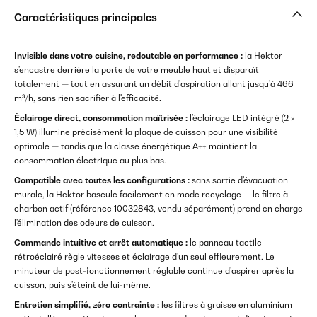
Caractéristiques principales
Invisible dans votre cuisine, redoutable en performance :
la Hektor
s'encastre derrière la porte de votre meuble haut et disparaît
totalement — tout en assurant un débit d'aspiration allant jusqu'à 466
m³/h, sans rien sacrifier à l'efficacité.
Éclairage direct, consommation maîtrisée :
l'éclairage LED intégré (2 ×
1,5 W) illumine précisément la plaque de cuisson pour une visibilité
optimale — tandis que la classe énergétique A++ maintient la
consommation électrique au plus bas.
Compatible avec toutes les configurations :
sans sortie d'évacuation
murale, la Hektor bascule facilement en mode recyclage — le filtre à
charbon actif (référence 10032843, vendu séparément) prend en charge
l'élimination des odeurs de cuisson.
Commande intuitive et arrêt automatique :
le panneau tactile
rétroéclairé règle vitesses et éclairage d'un seul effleurement. Le
minuteur de post-fonctionnement réglable continue d'aspirer après la
cuisson, puis s'éteint de lui-même.
Entretien simplifié, zéro contrainte :
les filtres à graisse en aluminium