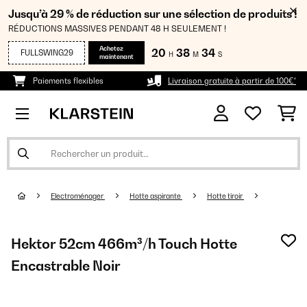
Jusqu’à 29 % de réduction sur une sélection de produits !
RÉDUCTIONS MASSIVES PENDANT 48 H SEULEMENT !
Achetez
20
38
33
FULLSWING29
H
M
S
maintenant
Paiements flexibles
Livraison gratuite à partir de 100€*
Electroménager
Hotte aspirante
Hotte tiroir
Hektor 52cm 466m³/h Touch Hotte
Encastrable Noir