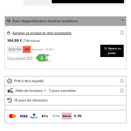
Aussi disponible dans d'autres conditions
Achetez ce produit en état acceptable
164,99 €
(TVA incluse)
Ajouter au
SELECT25P
-25%
Économie :
41,25 €
panier
Fiche produit (PDF)
Prêt à être expédié
Délai de livraison: 1 - 2 jours ouvrables
14 jours de rétraction