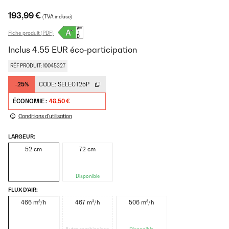
193,99 €
(TVA incluse)
Fiche produit (PDF)
Inclus
4.55
EUR
éco-participation
RÉF PRODUIT: 10045327
-25%
CODE:
SELECT25P
ÉCONOMIE :
48,50 €
Conditions d'utilisation
LARGEUR:
52 cm
72 cm
Disponible
FLUX D'AIR:
466 m³/h
467 m³/h
506 m³/h