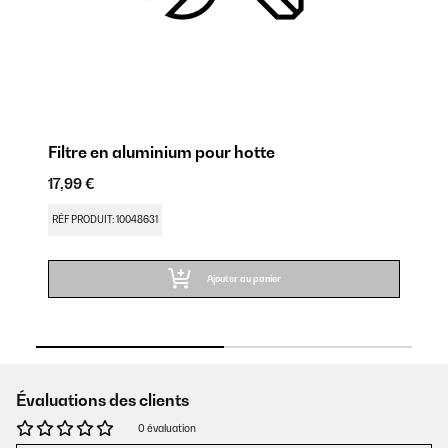
s
Filtre en aluminium pour hotte
fi
17,99 €
48
RÉF PRODUIT: 10048631
RÉ
Ajouter au panier
Évaluations des clients
0 évaluation