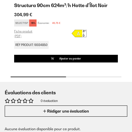
t
Structura 90cm 624m³/h Hotte d'Îlot Noir
S
304,99 €
31
SELECT15P
-15%
Économie :
45,75 €
SE
Fiche produit
Fic
(PDF)
(PD
RÉF PRODUIT: 10034850
RÉ
Ajouter au panier
Évaluations des clients
0 évaluation
Rédiger une évaluation
Aucune évaluation disponible pour ce produit.