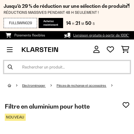
Jusqu’à 29 % de réduction sur une sélection de produits !
RÉDUCTIONS MASSIVES PENDANT 48 H SEULEMENT !
Achetez
14
21
50
FULLSWING29
H
M
S
maintenant
Paiements flexibles
Livraison gratuite à partir de 100€*
Electroménager
Pièces de rechange et accessoires
Filtre en aluminium pour hotte
NOUVEAU