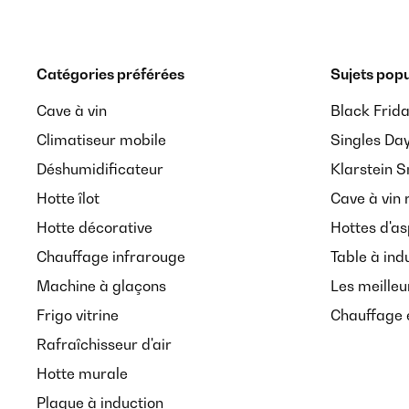
Catégories préférées
Sujets popu
Cave à vin
Black Frid
Climatiseur mobile
Singles Da
Déshumidificateur
Klarstein 
Hotte îlot
Cave à vin 
Hotte décorative
Hottes d'as
Chauffage infrarouge
Table à ind
Machine à glaçons
Les meilleu
Frigo vitrine
Chauffage é
Rafraîchisseur d'air
Hotte murale
Plaque à induction