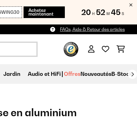
Achetez
20
52
45
SWING30
maintenant
H
M
S
FAQs, Aide & Retour des articles
Jardin
Audio et HiFi
Offres
Nouveautés
B-Stock
sse en aluminium