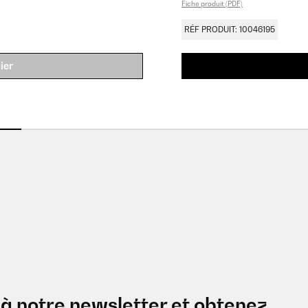
Fiche produit (PDF)
RÉF PRODUIT: 10046195
ier
à notre newsletter et obtenez