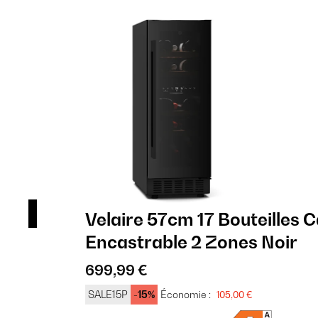
n
Velaire 57cm 17 Bouteilles C
Encastrable 2 Zones Noir
699,99 €
SALE15P
-15%
Économie :
105,00 €