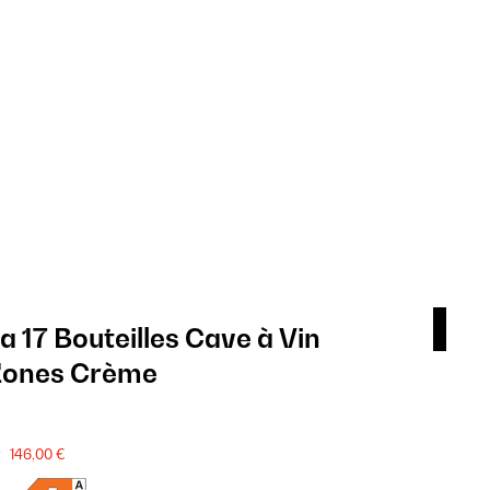
ia 17 Bouteilles Cave à Vin
Vin
Zones Crème
Enc
729
:
SALE
146,00 €