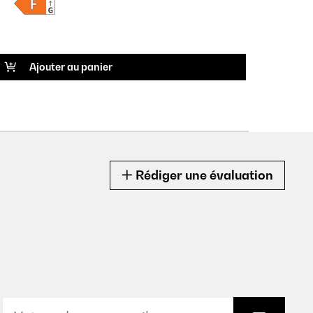
Fiche pr
RÉF P
Ajouter au panier
Rédiger une évaluation