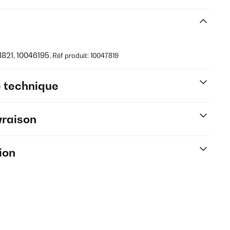
1821, 10046195.
Réf produit: 10047819
e technique
vraison
ion