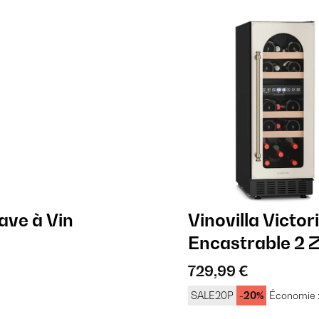
ave à Vin
Vinovilla Victor
Encastrable 2 
729,99 €
SALE20P
-20%
Économie 