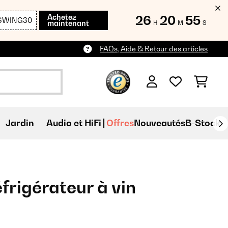
Achetez
26
20
54
SWING30
maintenant
H
M
S
FAQs, Aide & Retour des articles
Jardin
Audio et HiFi
Offres
Nouveautés
B-Stock
frigérateur à vin